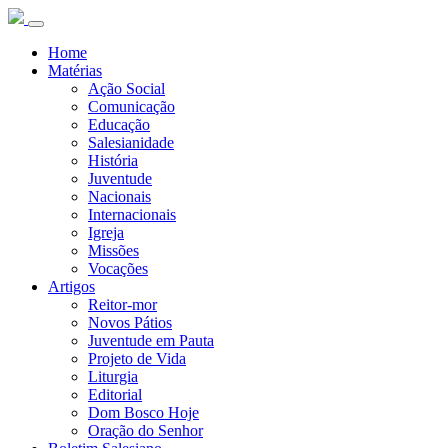
Home
Matérias
Ação Social
Comunicação
Educação
Salesianidade
História
Juventude
Nacionais
Internacionais
Igreja
Missões
Vocações
Artigos
Reitor-mor
Novos Pátios
Juventude em Pauta
Projeto de Vida
Liturgia
Editorial
Dom Bosco Hoje
Oração do Senhor