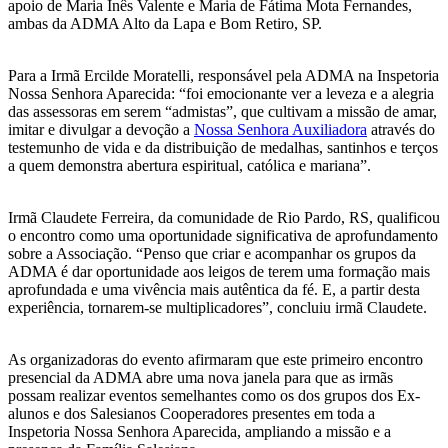
apoio de Maria Inês Valente e Maria de Fátima Mota Fernandes,
ambas da ADMA Alto da Lapa e Bom Retiro, SP.
Para a Irmã Ercilde Moratelli, responsável pela ADMA na Inspetoria
Nossa Senhora Aparecida: “foi emocionante ver a leveza e a alegria
das assessoras em serem “admistas”, que cultivam a missão de amar,
imitar e divulgar a devoção a
Nossa Senhora Auxiliadora
através do
testemunho de vida e da distribuição de medalhas, santinhos e terços
a quem demonstra abertura espiritual, católica e mariana”.
Irmã Claudete Ferreira, da comunidade de Rio Pardo, RS, qualificou
o encontro como uma oportunidade significativa de aprofundamento
sobre a Associação. “Penso que criar e acompanhar os grupos da
ADMA é dar oportunidade aos leigos de terem uma formação mais
aprofundada e uma vivência mais autêntica da fé. E, a partir desta
experiência, tornarem-se multiplicadores”, concluiu irmã Claudete.
As organizadoras do evento afirmaram que este primeiro encontro
presencial da ADMA abre uma nova janela para que as irmãs
possam realizar eventos semelhantes como os dos grupos dos Ex-
alunos e dos Salesianos Cooperadores presentes em toda a
Inspetoria Nossa Senhora Aparecida, ampliando a missão e a