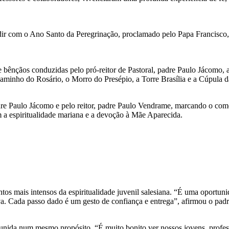
idir com o Ano Santo da Peregrinação, proclamado pelo Papa Francisco,
 e bênçãos conduzidas pelo pró-reitor de Pastoral, padre Paulo Jácomo,
Caminho do Rosário, o Morro do Presépio, a Torre Brasília e a Cúpula d
adre Paulo Jácomo e pelo reitor, padre Paulo Vendrame, marcando o com
 a espiritualidade mariana e a devoção à Mãe Aparecida.
entos mais intensos da espiritualidade juvenil salesiana. “É uma opor
nova. Cada passo dado é um gesto de confiança e entrega”, afirmou o pa
unida num mesmo propósito. “É muito bonito ver nossos jovens, profess