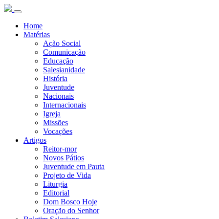
Home
Matérias
Ação Social
Comunicação
Educação
Salesianidade
História
Juventude
Nacionais
Internacionais
Igreja
Missões
Vocações
Artigos
Reitor-mor
Novos Pátios
Juventude em Pauta
Projeto de Vida
Liturgia
Editorial
Dom Bosco Hoje
Oração do Senhor