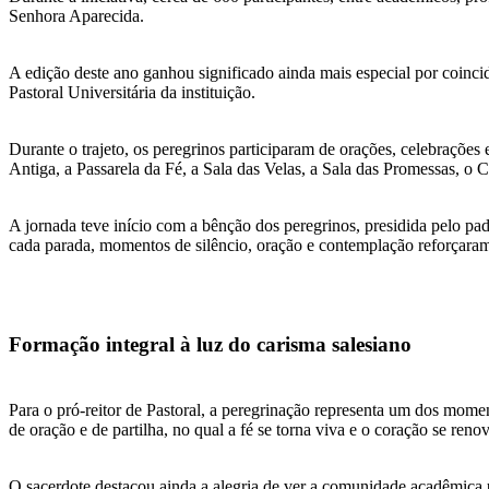
Senhora Aparecida.
A edição deste ano ganhou significado ainda mais especial por coinc
Pastoral Universitária da instituição.
Durante o trajeto, os peregrinos participaram de orações, celebrações
Antiga, a Passarela da Fé, a Sala das Velas, a Sala das Promessas, o 
A jornada teve início com a bênção dos peregrinos, presidida pelo p
cada parada, momentos de silêncio, oração e contemplação reforçaram
Formação integral à luz do carisma salesiano
Para o pró-reitor de Pastoral, a peregrinação representa um dos mom
de oração e de partilha, no qual a fé se torna viva e o coração se re
O sacerdote destacou ainda a alegria de ver a comunidade acadêmica 