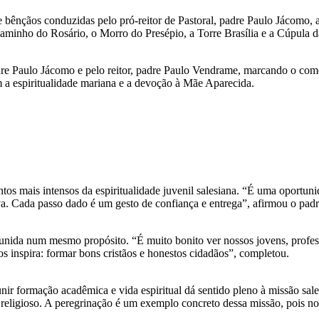
 e bênçãos conduzidas pelo pró-reitor de Pastoral, padre Paulo Jácomo,
Caminho do Rosário, o Morro do Presépio, a Torre Brasília e a Cúpula d
adre Paulo Jácomo e pelo reitor, padre Paulo Vendrame, marcando o com
 a espiritualidade mariana e a devoção à Mãe Aparecida.
entos mais intensos da espiritualidade juvenil salesiana. “É uma opor
nova. Cada passo dado é um gesto de confiança e entrega”, afirmou o pa
unida num mesmo propósito. “É muito bonito ver nossos jovens, profess
s inspira: formar bons cristãos e honestos cidadãos”, completou.
nir formação acadêmica e vida espiritual dá sentido pleno à missão sal
eligioso. A peregrinação é um exemplo concreto dessa missão, pois nos 