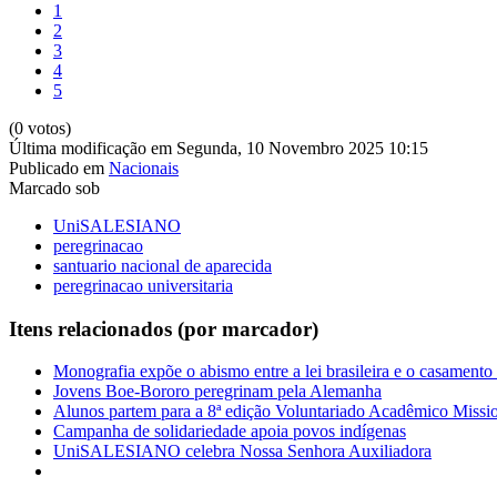
1
2
3
4
5
(0 votos)
Última modificação em Segunda, 10 Novembro 2025 10:15
Publicado em
Nacionais
Marcado sob
UniSALESIANO
peregrinacao
santuario nacional de aparecida
peregrinacao universitaria
Itens relacionados (por marcador)
Monografia expõe o abismo entre a lei brasileira e o casament
Jovens Boe-Bororo peregrinam pela Alemanha
Alunos partem para a 8ª edição Voluntariado Acadêmico Missio
Campanha de solidariedade apoia povos indígenas
UniSALESIANO celebra Nossa Senhora Auxiliadora