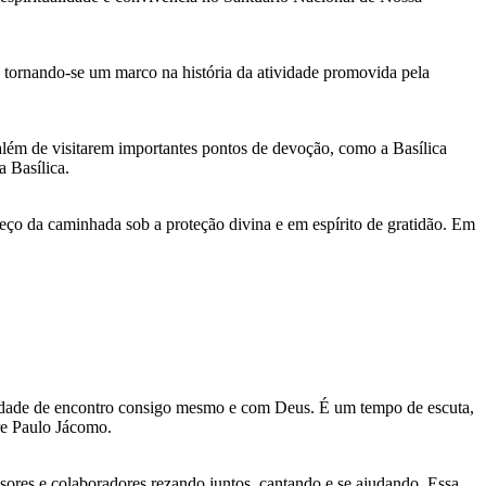
 tornando-se um marco na história da atividade promovida pela
 além de visitarem importantes pontos de devoção, como a Basílica
a Basílica.
eço da caminhada sob a proteção divina e em espírito de gratidão. Em
tunidade de encontro consigo mesmo e com Deus. É um tempo de escuta,
dre Paulo Jácomo.
ores e colaboradores rezando juntos, cantando e se ajudando. Essa