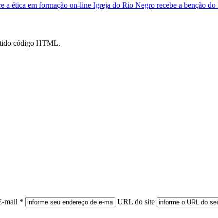
re a ética em formação on-line
Igreja do Rio Negro recebe a benção d
mitido código HTML.
E-mail *
URL do site