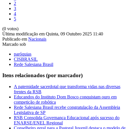
2
3
4
5
(0 votos)
Última modificação em Quinta, 09 Outubro 2025 11:40
Publicado em
Nacionais
Marcado sob
paróquias
CISBRASIL
Rede Salesiana Brasil
Itens relacionados (por marcador)
A paternidade sacerdotal que transforma vidas nas diversas
frentes da RSB
Educandos do Instituto Dom Bosco conquistam ouro em
competição de robótica
Rede Salesiana Brasil recebe congratulação da Assembleia
Legislativa de SP
RSB Consolida Governança Educacional após sucesso do
ENARSE/ENEL Regional
Conselheiro geral para a Pastoral Juvenil destaca o modelo de