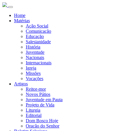
Home
Matérias
Ação Social
Comunicação
Educação
Salesianidade
História
Juventude
Nacionais
Internacionais
Igreja
Missões
Vocações
Artigos
Reitor-mor
Novos Pátios
Juventude em Pauta
Projeto de Vida
Liturgia
Editorial
Dom Bosco Hoje
Oração do Senhor