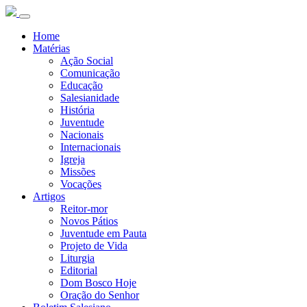
Home
Matérias
Ação Social
Comunicação
Educação
Salesianidade
História
Juventude
Nacionais
Internacionais
Igreja
Missões
Vocações
Artigos
Reitor-mor
Novos Pátios
Juventude em Pauta
Projeto de Vida
Liturgia
Editorial
Dom Bosco Hoje
Oração do Senhor