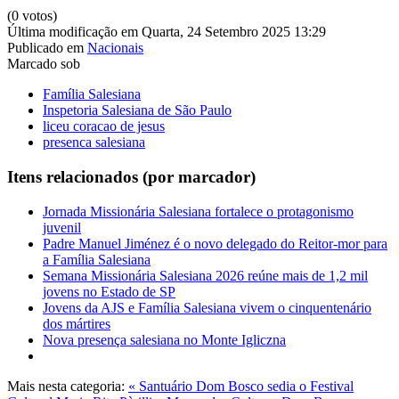
(0 votos)
Última modificação em Quarta, 24 Setembro 2025 13:29
Publicado em
Nacionais
Marcado sob
Família Salesiana
Inspetoria Salesiana de São Paulo
liceu coracao de jesus
presenca salesiana
Itens relacionados (por marcador)
Jornada Missionária Salesiana fortalece o protagonismo
juvenil
Padre Manuel Jiménez é o novo delegado do Reitor-mor para
a Família Salesiana
Semana Missionária Salesiana 2026 reúne mais de 1,2 mil
jovens no Estado de SP
Jovens da AJS e Família Salesiana vivem o cinquentenário
dos mártires
Nova presença salesiana no Monte Igliczna
Mais nesta categoria:
« Santuário Dom Bosco sedia o Festival