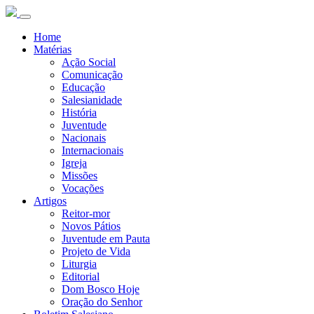
Home
Matérias
Ação Social
Comunicação
Educação
Salesianidade
História
Juventude
Nacionais
Internacionais
Igreja
Missões
Vocações
Artigos
Reitor-mor
Novos Pátios
Juventude em Pauta
Projeto de Vida
Liturgia
Editorial
Dom Bosco Hoje
Oração do Senhor