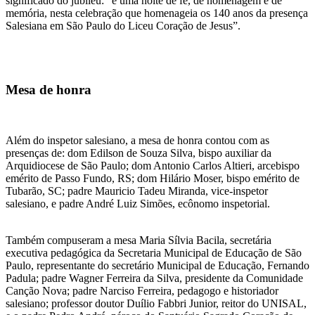
significado do jubileu: “é uma noite de fé, de homenagem e de
memória, nesta celebração que homenageia os 140 anos da presença
Salesiana em São Paulo do Liceu Coração de Jesus”.
Mesa de honra
Além do inspetor salesiano, a mesa de honra contou com as
presenças de: dom Edilson de Souza Silva, bispo auxiliar da
Arquidiocese de São Paulo; dom Antonio Carlos Altieri, arcebispo
emérito de Passo Fundo, RS; dom Hilário Moser, bispo emérito de
Tubarão, SC; padre Mauricio Tadeu Miranda, vice-inspetor
salesiano, e padre André Luiz Simões, ecônomo inspetorial.
Também compuseram a mesa Maria Sílvia Bacila, secretária
executiva pedagógica da Secretaria Municipal de Educação de São
Paulo, representante do secretário Municipal de Educação, Fernando
Padula; padre Wagner Ferreira da Silva, presidente da Comunidade
Canção Nova; padre Narciso Ferreira, pedagogo e historiador
salesiano; professor doutor Duílio Fabbri Junior, reitor do UNISAL,