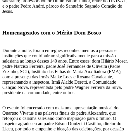
salesiano; professor doutor Duílio Fabbri Junior, reitor do UNISAL,
e o padre Pedro André, pároco do Santuário Sagrado Coração de
Jesus.
Homenageados com o Mérito Dom Bosco
Durante a noite, foram entregues reconhecimentos a pessoas e
instituições que contribuíram significativamente para a missão
salesiana ao longo desses 140 anos. Entre esses: dom Hilário Moser,
padre Narciso Ferreira, padre José Fernandes de Oliveira (Padre
Zezinho, SCJ), Instituto das Filhas de Maria Auxiliadora (FMA),
com a presença das irmãs Maike Loes e Rosana Cavalcante,
representando a inspetora, Irmã Alaíde Deretti, a Comunidade
Canção Nova, representada pelo padre Wagner Ferreira da Silva,
presidente da comunidade, entre outros.
O evento foi encerrado com mais uma apresentação musical do
Quarteto Vivatus e as palavras finais do padre Alexandre, que
reforçou o carisma salesiano como inspiração para o futuro. O
inspetor agradeceu ao padre Edson Donizetti Castilho, diretor do
Liceu, por todo o empenho e ideação das celebrações, por ocasião