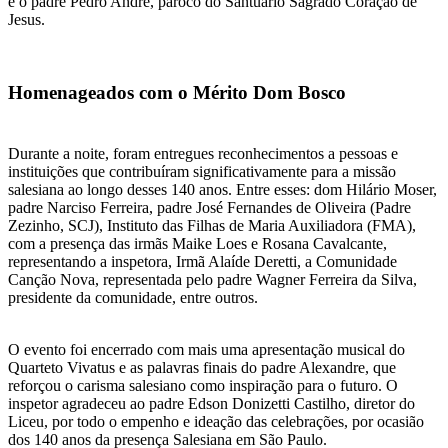
e o padre Pedro André, pároco do Santuário Sagrado Coração de
Jesus.
Homenageados com o Mérito Dom Bosco
Durante a noite, foram entregues reconhecimentos a pessoas e
instituições que contribuíram significativamente para a missão
salesiana ao longo desses 140 anos. Entre esses: dom Hilário Moser,
padre Narciso Ferreira, padre José Fernandes de Oliveira (Padre
Zezinho, SCJ), Instituto das Filhas de Maria Auxiliadora (FMA),
com a presença das irmãs Maike Loes e Rosana Cavalcante,
representando a inspetora, Irmã Alaíde Deretti, a Comunidade
Canção Nova, representada pelo padre Wagner Ferreira da Silva,
presidente da comunidade, entre outros.
O evento foi encerrado com mais uma apresentação musical do
Quarteto Vivatus e as palavras finais do padre Alexandre, que
reforçou o carisma salesiano como inspiração para o futuro. O
inspetor agradeceu ao padre Edson Donizetti Castilho, diretor do
Liceu, por todo o empenho e ideação das celebrações, por ocasião
dos 140 anos da presença Salesiana em São Paulo.