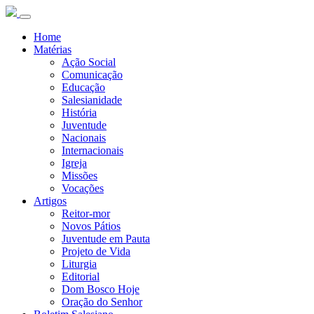
Home
Matérias
Ação Social
Comunicação
Educação
Salesianidade
História
Juventude
Nacionais
Internacionais
Igreja
Missões
Vocações
Artigos
Reitor-mor
Novos Pátios
Juventude em Pauta
Projeto de Vida
Liturgia
Editorial
Dom Bosco Hoje
Oração do Senhor