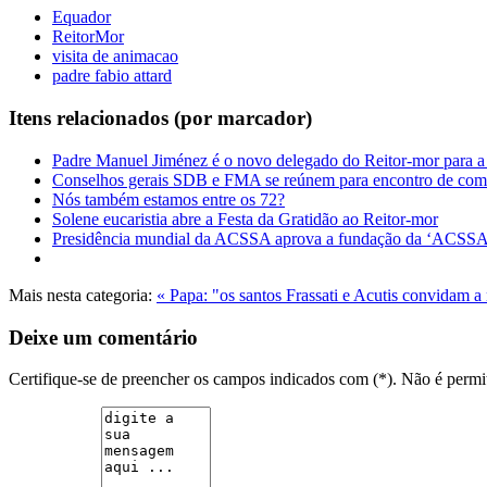
Equador
ReitorMor
visita de animacao
padre fabio attard
Itens relacionados (por marcador)
Padre Manuel Jiménez é o novo delegado do Reitor-mor para a 
Conselhos gerais SDB e FMA se reúnem para encontro de comu
Nós também estamos entre os 72?
Solene eucaristia abre a Festa da Gratidão ao Reitor-mor
Presidência mundial da ACSSA aprova a fundação da ‘ACSS
Mais nesta categoria:
« Papa: "os santos Frassati e Acutis convidam a
Deixe um comentário
Certifique-se de preencher os campos indicados com (*). Não é per