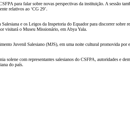
CSFPA para falar sobre novas perspectivas da instituição. A sessão tam
ente relativos ao ‘CG 29’.
Salesiana e os Leigos da Inspetoria do Equador para discorrer sobre rea
r visitará o Museu Missionário, em Abya Yala.
imento Juvenil Salesiano (MJS), em uma noite cultural promovida por e
nia solene com representantes salesianos do CSFPA, autoridades e dem
iana do país.