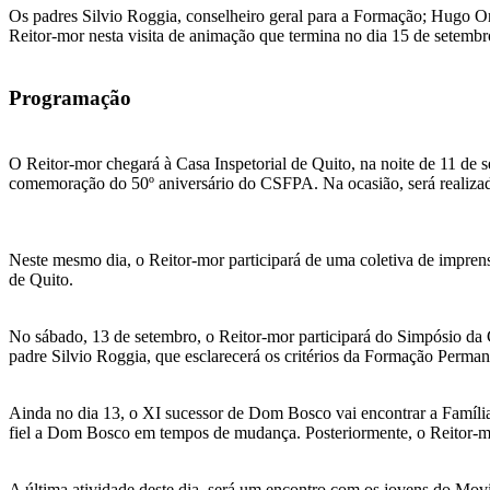
Os padres Silvio Roggia, conselheiro geral para a Formação; Hugo Or
Reitor-mor nesta visita de animação que termina no dia 15 de setembr
Programação
O Reitor-mor chegará à Casa Inspetorial de Quito, na noite de 11 de 
comemoração do 50º aniversário do CSFPA. Na ocasião, será realizada
Neste mesmo dia, o Reitor-mor participará de uma coletiva de impren
de Quito.
No sábado, 13 de setembro, o Reitor-mor participará do Simpósio da 
padre Silvio Roggia, que esclarecerá os critérios da Formação Perman
Ainda no dia 13, o XI sucessor de Dom Bosco vai encontrar a Família 
fiel a Dom Bosco em tempos de mudança. Posteriormente, o Reitor-mo
A última atividade deste dia, será um encontro com os jovens do Mov