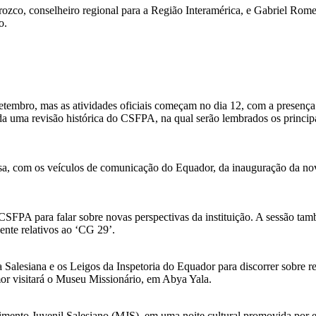
ozco, conselheiro regional para a Região Interamérica, e Gabriel Rom
o.
setembro, mas as atividades oficiais começam no dia 12, com a presenç
 uma revisão histórica do CSFPA, na qual serão lembrados os principa
sa, com os veículos de comunicação do Equador, da inauguração da nova
CSFPA para falar sobre novas perspectivas da instituição. A sessão tam
ente relativos ao ‘CG 29’.
Salesiana e os Leigos da Inspetoria do Equador para discorrer sobre rea
r visitará o Museu Missionário, em Abya Yala.
imento Juvenil Salesiano (MJS), em uma noite cultural promovida por e