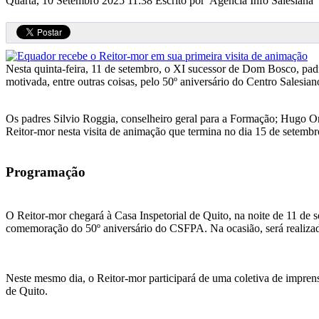
Quarta, 10 Setembro 2025 11:38
Escrito por Agência Info Salesiana
Nesta quinta-feira, 11 de setembro, o XI sucessor de Dom Bosco, padr
motivada, entre outras coisas, pelo 50º aniversário do Centro Sale
Os padres Silvio Roggia, conselheiro geral para a Formação; Hugo Or
Reitor-mor nesta visita de animação que termina no dia 15 de setembr
Programação
O Reitor-mor chegará à Casa Inspetorial de Quito, na noite de 11 de 
comemoração do 50º aniversário do CSFPA. Na ocasião, será realizada
Neste mesmo dia, o Reitor-mor participará de uma coletiva de impren
de Quito.