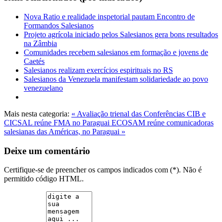
Nova Ratio e realidade inspetorial pautam Encontro de
Formandos Salesianos
Projeto agrícola iniciado pelos Salesianos gera bons resultados
na Zâmbia
Comunidades recebem salesianos em formação e jovens de
Caetés
Salesianos realizam exercícios espirituais no RS
Salesianos da Venezuela manifestam solidariedade ao povo
venezuelano
Mais nesta categoria:
« Avaliação trienal das Conferências CIB e
CICSAL reúne FMA no Paraguai
ECOSAM reúne comunicadoras
salesianas das Américas, no Paraguai »
Deixe um comentário
Certifique-se de preencher os campos indicados com (*). Não é
permitido código HTML.