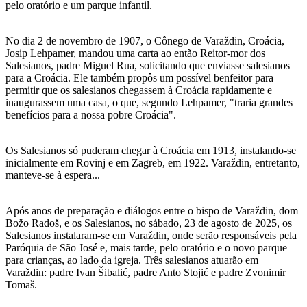
pelo oratório e um parque infantil.
No dia 2 de novembro de 1907, o Cônego de Varaždin, Croácia,
Josip Lehpamer, mandou uma carta ao então Reitor-mor dos
Salesianos, padre Miguel Rua, solicitando que enviasse salesianos
para a Croácia. Ele também propôs um possível benfeitor para
permitir que os salesianos chegassem à Croácia rapidamente e
inaugurassem uma casa, o que, segundo Lehpamer, "traria grandes
benefícios para a nossa pobre Croácia".
Os Salesianos só puderam chegar à Croácia em 1913, instalando-se
inicialmente em Rovinj e em Zagreb, em 1922. Varaždin, entretanto,
manteve-se à espera...
Após anos de preparação e diálogos entre o bispo de Varaždin, dom
Božo Radoš, e os Salesianos, no sábado, 23 de agosto de 2025, os
Salesianos instalaram-se em Varaždin, onde serão responsáveis pela
Paróquia de São José e, mais tarde, pelo oratório e o novo parque
para crianças, ao lado da igreja. Três salesianos atuarão em
Varaždin: padre Ivan Šibalić, padre Anto Stojić e padre Zvonimir
Tomaš.