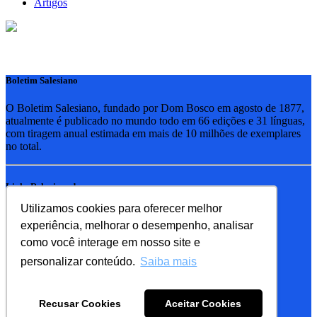
Artigos
Boletim Salesiano
O Boletim Salesiano, fundado por Dom Bosco em agosto de 1877,
atualmente é publicado no mundo todo em 66 edições e 31 línguas,
com tiragem anual estimada em mais de 10 milhões de exemplares
no total.
Links Relacionados
Utilizamos cookies para oferecer melhor
RSB - Rede Salesiana Brasil
experiência, melhorar o desempenho, analisar
EDEBE - Editora
UPV - União pela Vida
como você interage em nosso site e
personalizar conteúdo.
Saiba mais
Familia Salesiana
SDB - Salesianos de Dom Bosco
Recusar Cookies
Aceitar Cookies
FMA - Filhas de Maria Auxiliadora