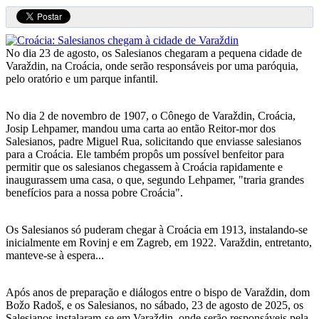
No dia 23 de agosto, os Salesianos chegaram a pequena cidade de
Varaždin, na Croácia, onde serão responsáveis por uma paróquia,
pelo oratório e um parque infantil.
No dia 2 de novembro de 1907, o Cônego de Varaždin, Croácia,
Josip Lehpamer, mandou uma carta ao então Reitor-mor dos
Salesianos, padre Miguel Rua, solicitando que enviasse salesianos
para a Croácia. Ele também propôs um possível benfeitor para
permitir que os salesianos chegassem à Croácia rapidamente e
inaugurassem uma casa, o que, segundo Lehpamer, "traria grandes
benefícios para a nossa pobre Croácia".
Os Salesianos só puderam chegar à Croácia em 1913, instalando-se
inicialmente em Rovinj e em Zagreb, em 1922. Varaždin, entretanto,
manteve-se à espera...
Após anos de preparação e diálogos entre o bispo de Varaždin, dom
Božo Radoš, e os Salesianos, no sábado, 23 de agosto de 2025, os
Salesianos instalaram-se em Varaždin, onde serão responsáveis pela