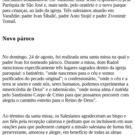
Paróquia de São José e, mais tarde, pelo oratório e o novo parque
para crianças, ao lado da igreja. Três salesianos atuarão em
Varaždin: padre Ivan Šibalić, padre Anto Stojić e padre Zvonimir
Tomaš.
Novo pároco
No domingo, 24 de agosto, foi realizada uma santa missa na qual o
padre Ivan foi nomeado pároco. Durante a missa, dom Radoš
mencionou especificamente três lugares sagrados dentro da igreja
paroquial: o batistério, "onde nascemos para o céu e somos
purificados do pecado original"; o confessionário, "onde o céu e a
terra se unem e onde nós, seres humanos, podemos experimentar a
misericórdia de Deus" e o tabernáculo, "onde nossa alma é nutrida
pelo Santíssimo Corpo de Cristo para que possamos percorrer com
alegria o caminho estreito para o Reino de Deus".
Ao término da santa missa, os Salesianos agradeceram ao bispo e
aos fiéis pela recepção calorosa e pediram que os incluíssem em suas
orações para que pudessem cumprir a missão salesiana de forma fiel,
perseverante, amorosa e alegre, em benefício de todas as almas