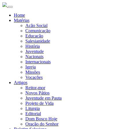
Home
Matérias
Ação Social
Comunicação
Educação
Salesianidade
História
Juventude
Nacionais
Internacionais
Igreja
Missões
Vocações
Artigos
Reitor-mor
Novos Pátios
Juventude em Pauta
Projeto de Vida
Liturgia
Editorial
Dom Bosco Hoje
Oração do Senhor