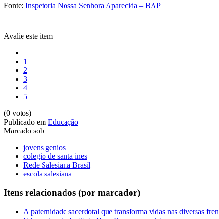
Fonte:
Inspetoria Nossa Senhora Aparecida – BAP
Avalie este item
1
2
3
4
5
(0 votos)
Publicado em
Educação
Marcado sob
jovens genios
colegio de santa ines
Rede Salesiana Brasil
escola salesiana
Itens relacionados (por marcador)
A paternidade sacerdotal que transforma vidas nas diversas fre