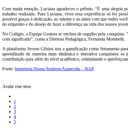
Com muita emoção, Luciana agradeceu o prêmio. “É uma alegria pode
trabalho realizado. Para Luciana, viver essa experiência só foi p
possível graças à dedicação, ao talento e ao amor com que todos voc
do empenho e do desejo de fazer a diferença na vida dos nossos joven
No Colégio, a Equipe Gestora se encheu de orgulho pela conquista. “
com significado”, conta a Diretora Pedagógica, Fernanda Mombelli.
A plataforma Jovens Gênios traz a gamificação como ferramenta para
aprendizado de maneira mais dinâmica e interativa conquistou os 
contribuição para além do nível acadêmico, estimulando e aperfeiçoa
Fonte:
Inspetoria Nossa Senhora Aparecida – BAP
Avalie este item
1
2
3
4
5