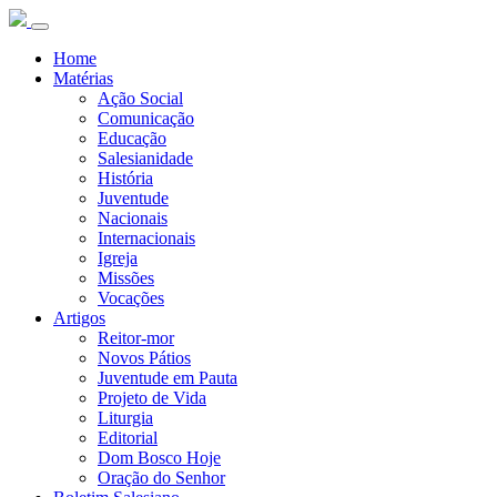
Home
Matérias
Ação Social
Comunicação
Educação
Salesianidade
História
Juventude
Nacionais
Internacionais
Igreja
Missões
Vocações
Artigos
Reitor-mor
Novos Pátios
Juventude em Pauta
Projeto de Vida
Liturgia
Editorial
Dom Bosco Hoje
Oração do Senhor