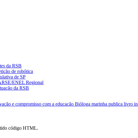
ntes da RSB
ição de robótica
slativa de SP
ENARSE/ENEL Regional
 atuação da RSB
novação e compromisso com a educação
Bióloga marinha publica livro i
mitido código HTML.