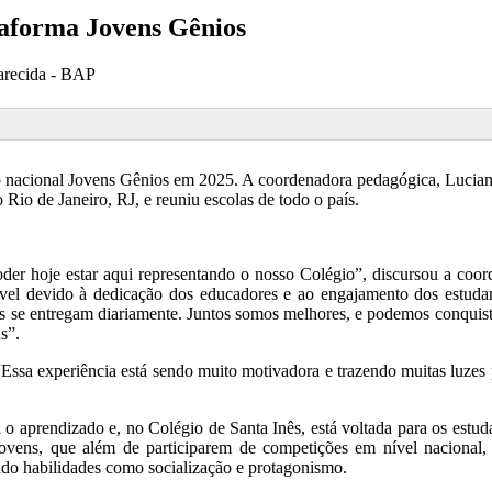
taforma Jovens Gênios
arecida - BAP
ão nacional Jovens Gênios em 2025. A coordenadora pedagógica, Lucia
 Rio de Janeiro, RJ, e reuniu escolas de todo o país.
r hoje estar aqui representando o nosso Colégio”, discursou a coor
ossível devido à dedicação dos educadores e ao engajamento dos estud
ês se entregam diariamente. Juntos somos melhores, e podemos conquista
s”.
Essa experiência está sendo muito motivadora e trazendo muitas luzes
 o aprendizado e, no Colégio de Santa Inês, está voltada para os est
jovens, que além de participarem de competições em nível nacional, 
ndo habilidades como socialização e protagonismo.