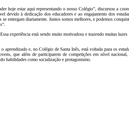
r hoje estar aqui representando o nosso Colégio”, discursou a coor
ossível devido à dedicação dos educadores e ao engajamento dos estud
ês se entregam diariamente. Juntos somos melhores, e podemos conquista
s”.
Essa experiência está sendo muito motivadora e trazendo muitas luzes
 o aprendizado e, no Colégio de Santa Inês, está voltada para os est
jovens, que além de participarem de competições em nível nacional, 
ndo habilidades como socialização e protagonismo.