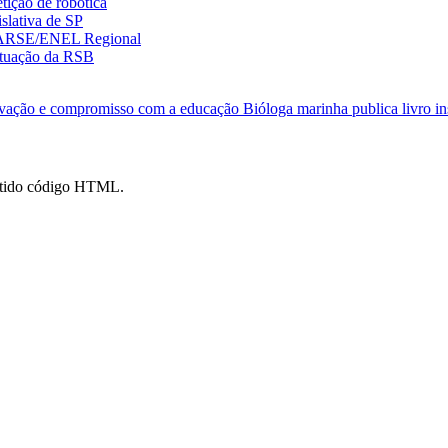
ição de robótica
slativa de SP
ENARSE/ENEL Regional
 atuação da RSB
novação e compromisso com a educação
Bióloga marinha publica livro i
mitido código HTML.