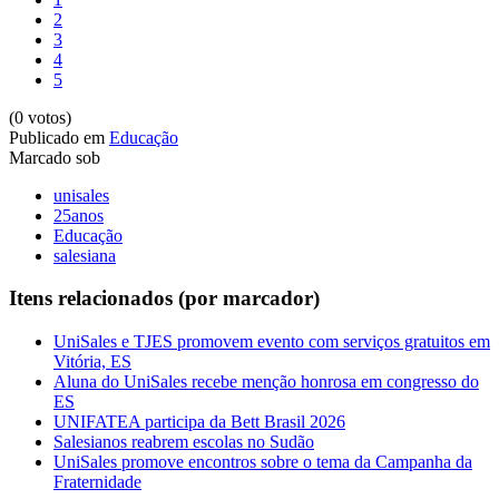
2
3
4
5
(0 votos)
Publicado em
Educação
Marcado sob
unisales
25anos
Educação
salesiana
Itens relacionados (por marcador)
UniSales e TJES promovem evento com serviços gratuitos em
Vitória, ES
Aluna do UniSales recebe menção honrosa em congresso do
ES
UNIFATEA participa da Bett Brasil 2026
Salesianos reabrem escolas no Sudão
UniSales promove encontros sobre o tema da Campanha da
Fraternidade