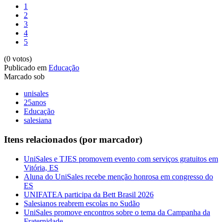
1
2
3
4
5
(0 votos)
Publicado em
Educação
Marcado sob
unisales
25anos
Educação
salesiana
Itens relacionados (por marcador)
UniSales e TJES promovem evento com serviços gratuitos em
Vitória, ES
Aluna do UniSales recebe menção honrosa em congresso do
ES
UNIFATEA participa da Bett Brasil 2026
Salesianos reabrem escolas no Sudão
UniSales promove encontros sobre o tema da Campanha da
Fraternidade