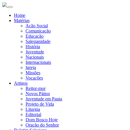
Home
Matérias
Ação Social
Comunicação
Educação
Salesianidade
História
Juventude
Nacionais
Internacionais
Igreja
Missões
Vocações
Artigos
Reitor-mor
Novos Pátios
Juventude em Pauta
Projeto de Vida
Liturgia
Editorial
Dom Bosco Hoje
Oração do Senhor