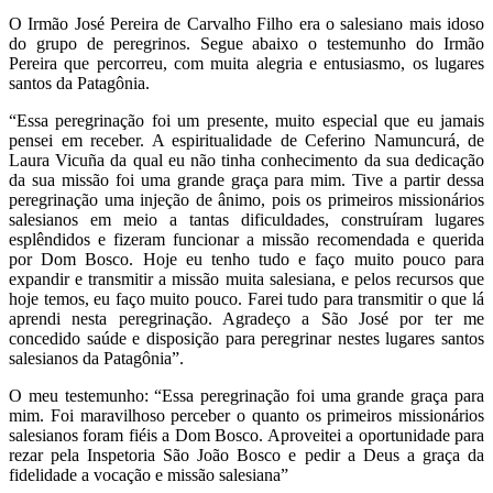
O Irmão José Pereira de Carvalho Filho era o salesiano mais idoso
do grupo de peregrinos. Segue abaixo o testemunho do Irmão
Pereira que percorreu, com muita alegria e entusiasmo, os lugares
santos da Patagônia.
“Essa peregrinação foi um presente, muito especial que eu jamais
pensei em receber. A espiritualidade de Ceferino Namuncurá, de
Laura Vicuña da qual eu não tinha conhecimento da sua dedicação
da sua missão foi uma grande graça para mim. Tive a partir dessa
peregrinação uma injeção de ânimo, pois os primeiros missionários
salesianos em meio a tantas dificuldades, construíram lugares
esplêndidos e fizeram funcionar a missão recomendada e querida
por Dom Bosco. Hoje eu tenho tudo e faço muito pouco para
expandir e transmitir a missão muita salesiana, e pelos recursos que
hoje temos, eu faço muito pouco. Farei tudo para transmitir o que lá
aprendi nesta peregrinação. Agradeço a São José por ter me
concedido saúde e disposição para peregrinar nestes lugares santos
salesianos da Patagônia”.
O meu testemunho: “Essa peregrinação foi uma grande graça para
mim. Foi maravilhoso perceber o quanto os primeiros missionários
salesianos foram fiéis a Dom Bosco. Aproveitei a oportunidade para
rezar pela Inspetoria São João Bosco e pedir a Deus a graça da
fidelidade a vocação e missão salesiana”