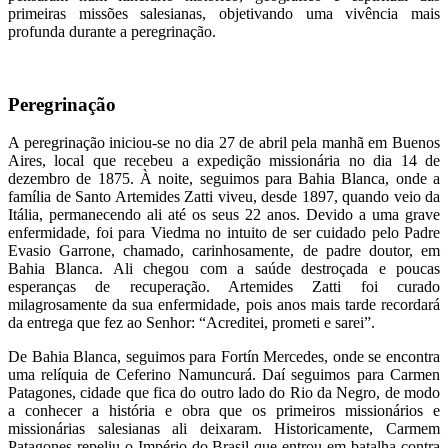
primeiras missões salesianas, objetivando uma vivência mais
profunda durante a peregrinação.
Peregrinação
A peregrinação iniciou-se no dia 27 de abril pela manhã em Buenos
Aires, local que recebeu a expedição missionária no dia 14 de
dezembro de 1875. À noite, seguimos para Bahia Blanca, onde a
família de Santo Artemides Zatti viveu, desde 1897, quando veio da
Itália, permanecendo ali até os seus 22 anos. Devido a uma grave
enfermidade, foi para Viedma no intuito de ser cuidado pelo Padre
Evasio Garrone, chamado, carinhosamente, de padre doutor, em
Bahia Blanca. Ali chegou com a saúde destroçada e poucas
esperanças de recuperação. Artemides Zatti foi curado
milagrosamente da sua enfermidade, pois anos mais tarde recordará
da entrega que fez ao Senhor: “Acreditei, prometi e sarei”.
De Bahia Blanca, seguimos para Fortín Mercedes, onde se encontra
uma relíquia de Ceferino Namuncurá. Daí seguimos para Carmen
Patagones, cidade que fica do outro lado do Rio da Negro, de modo
a conhecer a história e obra que os primeiros missionários e
missionárias salesianas ali deixaram. Historicamente, Carmem
Patagones repeliu o Império do Brasil que entrou em batalha contra