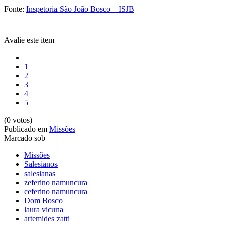
Fonte:
Inspetoria São João Bosco – ISJB
Avalie este item
1
2
3
4
5
(0 votos)
Publicado em
Missões
Marcado sob
Missões
Salesianos
salesianas
zeferino namuncura
ceferino namuncura
Dom Bosco
laura vicuna
artemides zatti