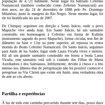
população de 4.721 habitante. Neste lugar foi batizado Ceferino
Namuncurá (também conhecido como Zeferino Namuncurá) aos
dois anos, no dia 24 de dezembro de 1888 pelo Pe. Domingo
Milanésio, junto às margens do Rio Negro. Neste mesmo lugar, foi
ele foi beatificado no ano de 2007.
De Chimpay seguimos em direção a Santo Inácio, onde o povo
Mapuche vive ainda hoje. Em Santo Inácio, há um santuário
construído em homenagem à Ceferino em forma de Kultrún
(instrumento sagrado do povo Mapuche), forma circular, tem 8m de
diâmetro na base e 12m na parte superior, ali repousa os restos
mortais do Beato Ceferino Namuncurá. De Santo Inácio, seguimos
para Junín de los Andes, lugar onde Laura Vicuña viveu e morreu.
Há ali um grande santuário construído em honra a beata Laura
Vicuña, este santuário está sob o cuidado das Filhas de Maria
Auxiliadora e dos Salesianos. Infelizmente, devido à chuva e o frio
intenso nos últimos dias de peregrinação não foi possível conhecer e
peregrinar na Via Christi que existe em Junín, uma verdadeira obra
de arte ao céu aberto.
Partilha e experiências
À luz de todo este caminho percorrido durante sete dias, posso dizer