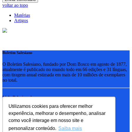
voltar ao topo
Matérias
Artigos
Boletim Salesiano
O Boletim Salesiano, fundado por Dom Bosco em agosto de 1877,
atualmente é publicado no mundo todo em 66 edições e 31 línguas,
com tiragem anual estimada em mais de 10 milhões de exemplares
no total.
Links Relacionados
Utilizamos cookies para oferecer melhor
RSB - Rede Salesiana Brasil
experiência, melhorar o desempenho, analisar
EDEBE - Editora
UPV - União pela Vida
como você interage em nosso site e
personalizar conteúdo.
Saiba mais
Familia Salesiana