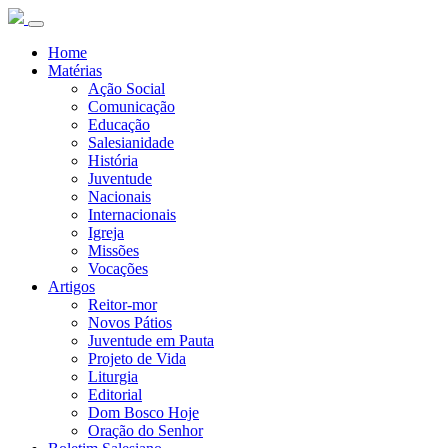
Home
Matérias
Ação Social
Comunicação
Educação
Salesianidade
História
Juventude
Nacionais
Internacionais
Igreja
Missões
Vocações
Artigos
Reitor-mor
Novos Pátios
Juventude em Pauta
Projeto de Vida
Liturgia
Editorial
Dom Bosco Hoje
Oração do Senhor