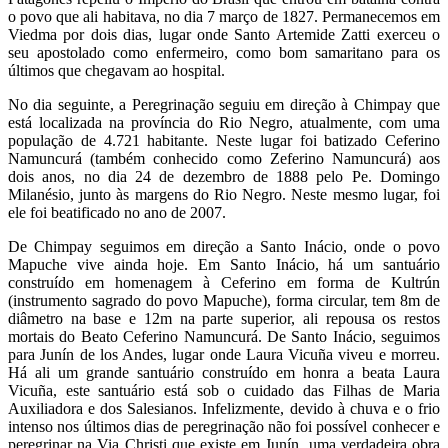
o povo que ali habitava, no dia 7 março de 1827. Permanecemos em
Viedma por dois dias, lugar onde Santo Artemide Zatti exerceu o
seu apostolado como enfermeiro, como bom samaritano para os
últimos que chegavam ao hospital.
No dia seguinte, a Peregrinação seguiu em direção à Chimpay que
está localizada na província do Rio Negro, atualmente, com uma
população de 4.721 habitante. Neste lugar foi batizado Ceferino
Namuncurá (também conhecido como Zeferino Namuncurá) aos
dois anos, no dia 24 de dezembro de 1888 pelo Pe. Domingo
Milanésio, junto às margens do Rio Negro. Neste mesmo lugar, foi
ele foi beatificado no ano de 2007.
De Chimpay seguimos em direção a Santo Inácio, onde o povo
Mapuche vive ainda hoje. Em Santo Inácio, há um santuário
construído em homenagem à Ceferino em forma de Kultrún
(instrumento sagrado do povo Mapuche), forma circular, tem 8m de
diâmetro na base e 12m na parte superior, ali repousa os restos
mortais do Beato Ceferino Namuncurá. De Santo Inácio, seguimos
para Junín de los Andes, lugar onde Laura Vicuña viveu e morreu.
Há ali um grande santuário construído em honra a beata Laura
Vicuña, este santuário está sob o cuidado das Filhas de Maria
Auxiliadora e dos Salesianos. Infelizmente, devido à chuva e o frio
intenso nos últimos dias de peregrinação não foi possível conhecer e
peregrinar na Via Christi que existe em Junín, uma verdadeira obra