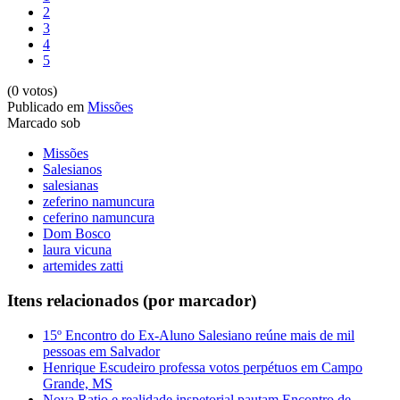
2
3
4
5
(0 votos)
Publicado em
Missões
Marcado sob
Missões
Salesianos
salesianas
zeferino namuncura
ceferino namuncura
Dom Bosco
laura vicuna
artemides zatti
Itens relacionados (por marcador)
15º Encontro do Ex-Aluno Salesiano reúne mais de mil
pessoas em Salvador
Henrique Escudeiro professa votos perpétuos em Campo
Grande, MS
Nova Ratio e realidade inspetorial pautam Encontro de