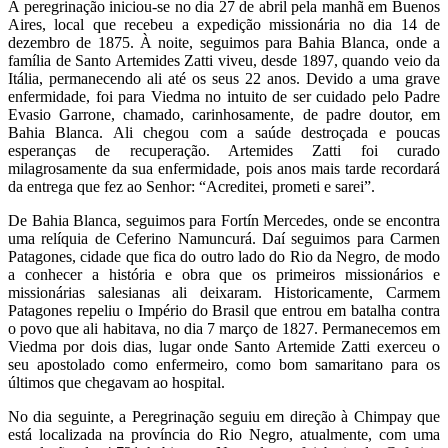
A peregrinação iniciou-se no dia 27 de abril pela manhã em Buenos
Aires, local que recebeu a expedição missionária no dia 14 de
dezembro de 1875. À noite, seguimos para Bahia Blanca, onde a
família de Santo Artemides Zatti viveu, desde 1897, quando veio da
Itália, permanecendo ali até os seus 22 anos. Devido a uma grave
enfermidade, foi para Viedma no intuito de ser cuidado pelo Padre
Evasio Garrone, chamado, carinhosamente, de padre doutor, em
Bahia Blanca. Ali chegou com a saúde destroçada e poucas
esperanças de recuperação. Artemides Zatti foi curado
milagrosamente da sua enfermidade, pois anos mais tarde recordará
da entrega que fez ao Senhor: “Acreditei, prometi e sarei”.
De Bahia Blanca, seguimos para Fortín Mercedes, onde se encontra
uma relíquia de Ceferino Namuncurá. Daí seguimos para Carmen
Patagones, cidade que fica do outro lado do Rio da Negro, de modo
a conhecer a história e obra que os primeiros missionários e
missionárias salesianas ali deixaram. Historicamente, Carmem
Patagones repeliu o Império do Brasil que entrou em batalha contra
o povo que ali habitava, no dia 7 março de 1827. Permanecemos em
Viedma por dois dias, lugar onde Santo Artemide Zatti exerceu o
seu apostolado como enfermeiro, como bom samaritano para os
últimos que chegavam ao hospital.
No dia seguinte, a Peregrinação seguiu em direção à Chimpay que
está localizada na província do Rio Negro, atualmente, com uma