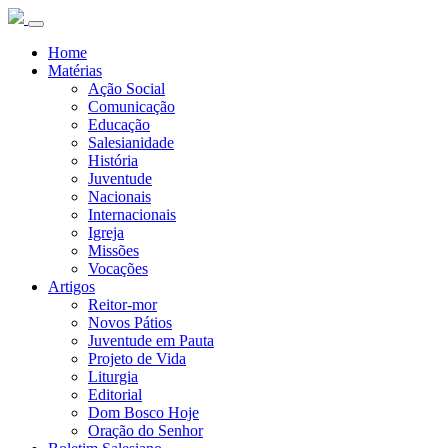
Home
Matérias
Ação Social
Comunicação
Educação
Salesianidade
História
Juventude
Nacionais
Internacionais
Igreja
Missões
Vocações
Artigos
Reitor-mor
Novos Pátios
Juventude em Pauta
Projeto de Vida
Liturgia
Editorial
Dom Bosco Hoje
Oração do Senhor