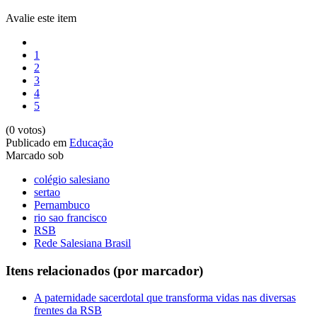
Avalie este item
1
2
3
4
5
(0 votos)
Publicado em
Educação
Marcado sob
colégio salesiano
sertao
Pernambuco
rio sao francisco
RSB
Rede Salesiana Brasil
Itens relacionados (por marcador)
A paternidade sacerdotal que transforma vidas nas diversas
frentes da RSB