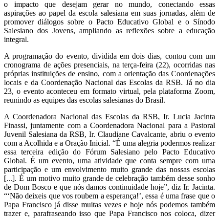
o impacto que desejam gerar no mundo, conectando essas
aspirações ao papel da escola salesiana em suas jornadas, além de
promover diálogos sobre o Pacto Educativo Global e o Sínodo
Salesiano dos Jovens, ampliando as reflexões sobre a educação
integral.
A programação do evento, dividida em dois dias, contou com um
cronograma de ações presenciais, na terça-feira (22), ocorridas nas
próprias instituições de ensino, com a orientação das Coordenações
locais e da Coordenação Nacional das Escolas da RSB. Já no dia
23, o evento aconteceu em formato virtual, pela plataforma Zoom,
reunindo as equipes das escolas salesianas do Brasil.
A Coordenadora Nacional das Escolas da RSB, Ir. Lucia Jacinta
Finassi, juntamente com a Coordenadora Nacional para a Pastoral
Juvenil Salesiana da RSB, Ir. Claudiane Cavalcante, abriu o evento
com a Acolhida e a Oração Inicial. “É uma alegria podermos realizar
essa terceira edição do Fórum Salesiano pelo Pacto Educativo
Global. É um evento, uma atividade que conta sempre com uma
participação e um envolvimento muito grande das nossas escolas
[...]. É um motivo muito grande de celebração também desse sonho
de Dom Bosco e que nós damos continuidade hoje”, diz Ir. Jacinta.
“‘Não deixeis que vos roubem a esperança!’, essa é uma frase que o
Papa Francisco já disse muitas vezes e hoje nós podemos também
trazer e, parafraseando isso que Papa Francisco nos coloca, dizer