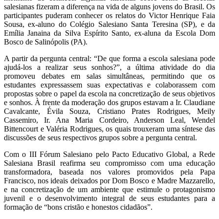
salesianas fizeram a diferença na vida de alguns jovens do Brasil. Os
participantes puderam conhecer os relatos do Victor Henrique Faia
Sousa, ex-aluno do Colégio Salesiano Santa Teresina (SP), e da
Emília Janaina da Silva Espírito Santo, ex-aluna da Escola Dom
Bosco de Salinópolis (PA).
A partir da pergunta central: “De que forma a escola salesiana pode
ajudá-los a realizar seus sonhos?”, a última atividade do dia
promoveu debates em salas simultâneas, permitindo que os
estudantes expressassem suas expectativas e colaborassem com
propostas sobre o papel da escola na concretização de seus objetivos
e sonhos. À frente da moderação dos grupos estavam a Ir. Claudiane
Cavalcante, Évila Souza, Cristiano Prates Rodrigues, Meily
Cassemiro, Ir. Ana Maria Cordeiro, Anderson Leal, Wendel
Bittencourt e Valéria Rodrigues, os quais trouxeram uma síntese das
discussões de seus respectivos grupos sobre a pergunta central.
Com o III Fórum Salesiano pelo Pacto Educativo Global, a Rede
Salesiana Brasil reafirma seu compromisso com uma educação
transformadora, baseada nos valores promovidos pela Papa
Francisco, nos ideais deixados por Dom Bosco e Madre Mazzarello,
e na concretização de um ambiente que estimule o protagonismo
juvenil e o desenvolvimento integral de seus estudantes para a
formação de “bons cristão e honestos cidadãos”.