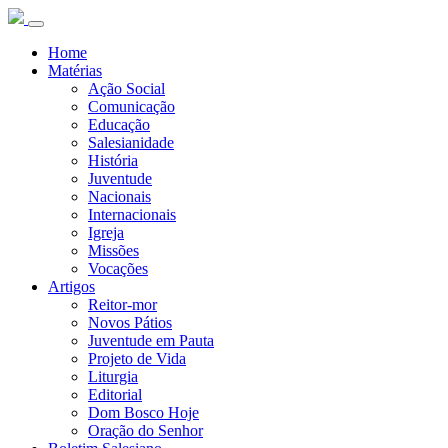
Home
Matérias
Ação Social
Comunicação
Educação
Salesianidade
História
Juventude
Nacionais
Internacionais
Igreja
Missões
Vocações
Artigos
Reitor-mor
Novos Pátios
Juventude em Pauta
Projeto de Vida
Liturgia
Editorial
Dom Bosco Hoje
Oração do Senhor