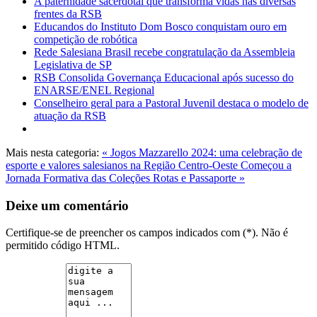
A paternidade sacerdotal que transforma vidas nas diversas
frentes da RSB
Educandos do Instituto Dom Bosco conquistam ouro em
competição de robótica
Rede Salesiana Brasil recebe congratulação da Assembleia
Legislativa de SP
RSB Consolida Governança Educacional após sucesso do
ENARSE/ENEL Regional
Conselheiro geral para a Pastoral Juvenil destaca o modelo de
atuação da RSB
Mais nesta categoria:
« Jogos Mazzarello 2024: uma celebração de
esporte e valores salesianos na Região Centro-Oeste
Começou a
Jornada Formativa das Coleções Rotas e Passaporte »
Deixe um comentário
Certifique-se de preencher os campos indicados com (*). Não é
permitido código HTML.