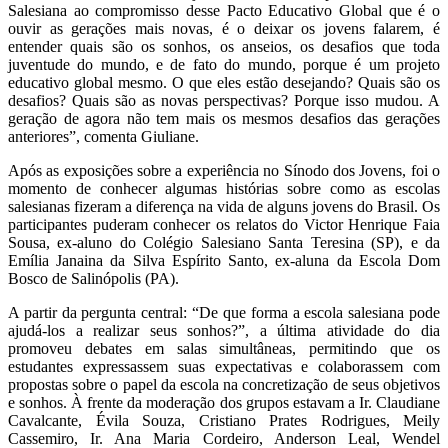
Salesiana ao compromisso desse Pacto Educativo Global que é o
ouvir as gerações mais novas, é o deixar os jovens falarem, é
entender quais são os sonhos, os anseios, os desafios que toda
juventude do mundo, e de fato do mundo, porque é um projeto
educativo global mesmo. O que eles estão desejando? Quais são os
desafios? Quais são as novas perspectivas? Porque isso mudou. A
geração de agora não tem mais os mesmos desafios das gerações
anteriores”, comenta Giuliane.
Após as exposições sobre a experiência no Sínodo dos Jovens, foi o
momento de conhecer algumas histórias sobre como as escolas
salesianas fizeram a diferença na vida de alguns jovens do Brasil. Os
participantes puderam conhecer os relatos do Victor Henrique Faia
Sousa, ex-aluno do Colégio Salesiano Santa Teresina (SP), e da
Emília Janaina da Silva Espírito Santo, ex-aluna da Escola Dom
Bosco de Salinópolis (PA).
A partir da pergunta central: “De que forma a escola salesiana pode
ajudá-los a realizar seus sonhos?”, a última atividade do dia
promoveu debates em salas simultâneas, permitindo que os
estudantes expressassem suas expectativas e colaborassem com
propostas sobre o papel da escola na concretização de seus objetivos
e sonhos. À frente da moderação dos grupos estavam a Ir. Claudiane
Cavalcante, Évila Souza, Cristiano Prates Rodrigues, Meily
Cassemiro, Ir. Ana Maria Cordeiro, Anderson Leal, Wendel