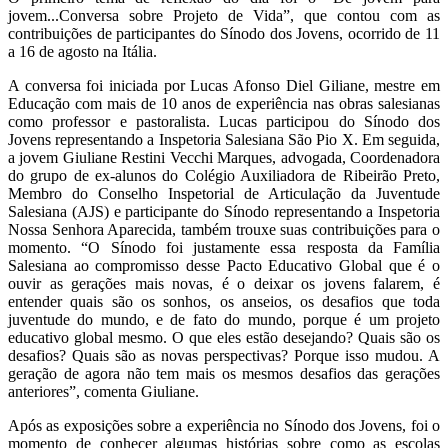
jovem...Conversa sobre Projeto de Vida”, que contou com as
contribuições de participantes do Sínodo dos Jovens, ocorrido de 11
a 16 de agosto na Itália.
A conversa foi iniciada por Lucas Afonso Diel Giliane, mestre em
Educação com mais de 10 anos de experiência nas obras salesianas
como professor e pastoralista. Lucas participou do Sínodo dos
Jovens representando a Inspetoria Salesiana São Pio X. Em seguida,
a jovem Giuliane Restini Vecchi Marques, advogada, Coordenadora
do grupo de ex-alunos do Colégio Auxiliadora de Ribeirão Preto,
Membro do Conselho Inspetorial de Articulação da Juventude
Salesiana (AJS) e participante do Sínodo representando a Inspetoria
Nossa Senhora Aparecida, também trouxe suas contribuições para o
momento. “O Sínodo foi justamente essa resposta da Família
Salesiana ao compromisso desse Pacto Educativo Global que é o
ouvir as gerações mais novas, é o deixar os jovens falarem, é
entender quais são os sonhos, os anseios, os desafios que toda
juventude do mundo, e de fato do mundo, porque é um projeto
educativo global mesmo. O que eles estão desejando? Quais são os
desafios? Quais são as novas perspectivas? Porque isso mudou. A
geração de agora não tem mais os mesmos desafios das gerações
anteriores”, comenta Giuliane.
Após as exposições sobre a experiência no Sínodo dos Jovens, foi o
momento de conhecer algumas histórias sobre como as escolas