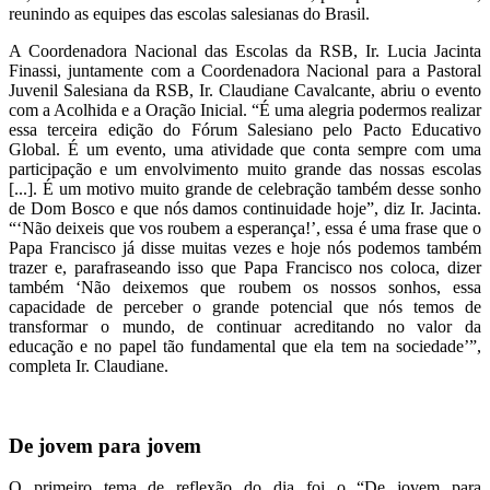
reunindo as equipes das escolas salesianas do Brasil.
A Coordenadora Nacional das Escolas da RSB, Ir. Lucia Jacinta
Finassi, juntamente com a Coordenadora Nacional para a Pastoral
Juvenil Salesiana da RSB, Ir. Claudiane Cavalcante, abriu o evento
com a Acolhida e a Oração Inicial. “É uma alegria podermos realizar
essa terceira edição do Fórum Salesiano pelo Pacto Educativo
Global. É um evento, uma atividade que conta sempre com uma
participação e um envolvimento muito grande das nossas escolas
[...]. É um motivo muito grande de celebração também desse sonho
de Dom Bosco e que nós damos continuidade hoje”, diz Ir. Jacinta.
“‘Não deixeis que vos roubem a esperança!’, essa é uma frase que o
Papa Francisco já disse muitas vezes e hoje nós podemos também
trazer e, parafraseando isso que Papa Francisco nos coloca, dizer
também ‘Não deixemos que roubem os nossos sonhos, essa
capacidade de perceber o grande potencial que nós temos de
transformar o mundo, de continuar acreditando no valor da
educação e no papel tão fundamental que ela tem na sociedade’”,
completa Ir. Claudiane.
De jovem para jovem
O primeiro tema de reflexão do dia foi o “De jovem para