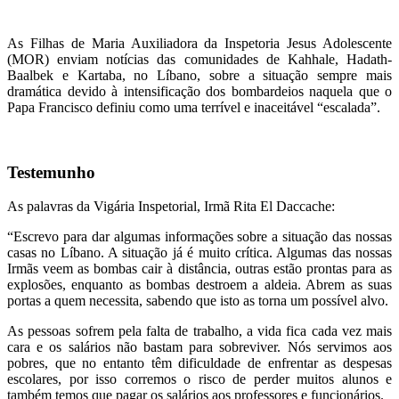
As Filhas de Maria Auxiliadora da Inspetoria Jesus Adolescente
(MOR) enviam notícias das comunidades de Kahhale, Hadath-
Baalbek e Kartaba, no Líbano, sobre a situação sempre mais
dramática devido à intensificação dos bombardeios naquela que o
Papa Francisco definiu como uma terrível e inaceitável “escalada”.
Testemunho
As palavras da Vigária Inspetorial, Irmã Rita El Daccache:
“Escrevo para dar algumas informações sobre a situação das nossas
casas no Líbano. A situação já é muito crítica. Algumas das nossas
Irmãs veem as bombas cair à distância, outras estão prontas para as
explosões, enquanto as bombas destroem a aldeia. Abrem as suas
portas a quem necessita, sabendo que isto as torna um possível alvo.
As pessoas sofrem pela falta de trabalho, a vida fica cada vez mais
cara e os salários não bastam para sobreviver. Nós servimos aos
pobres, que no entanto têm dificuldade de enfrentar as despesas
escolares, por isso corremos o risco de perder muitos alunos e
também temos que pagar os salários aos professores e funcionários.