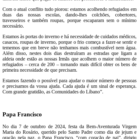
Com o atual conflito tudo piorou: estamos acolhendo refugiados em
duas das nossas escolas, dando-lhes colchões, cobertores,
travesseiros e também roupas, porque escaparam sem o mínimo
necessário.
Estamos às portas do inverno e há necessidade de cuidados médicos,
casacos, roupas de inverno, porque o frio começa a fazer-se sentir e
tememos que em breve não tenhamos mais combustível nem água.
Além disso, nestes dois dias destruíram as estradas que ligam a
aldeia onde estão as nossas Irmãs que acolhem o maior número de
refugiados – cerca de 200 – tornando mais difícil obter os bens de
primeira necessidade de que precisam.
Estamos fazendo o possível para ajudar o maior número de pessoas
e precisamos da vossa ajuda. Cada ajuda é um sinal de esperança.
Com grande gratidão, as Comunidades do Líbano”.
Papa Francisco
No dia 7 de outubro de 2024, festa da Bem-Aventurada Virgem
Maria do Rosário, querido pelo Santo Padre como dia de jejum e
oração pela paz, o Papa Francisco, “com coração de pai”, dirigiu