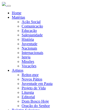
Home
Matérias
Ação Social
Comunicação
Educação
Salesianidade
História
Juventude
Nacionais
Internacionais
Igreja
Missões
Vocações
Artigos
Reitor-mor
Novos Pátios
Juventude em Pauta
Projeto de Vida
Liturgia
Editorial
Dom Bosco Hoje
Oração do Senhor