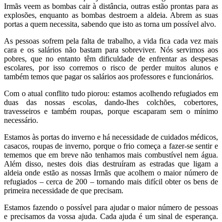
Irmãs veem as bombas cair à distância, outras estão prontas para as
explosões, enquanto as bombas destroem a aldeia. Abrem as suas
portas a quem necessita, sabendo que isto as torna um possível alvo.
As pessoas sofrem pela falta de trabalho, a vida fica cada vez mais
cara e os salários não bastam para sobreviver. Nós servimos aos
pobres, que no entanto têm dificuldade de enfrentar as despesas
escolares, por isso corremos o risco de perder muitos alunos e
também temos que pagar os salários aos professores e funcionários.
Com o atual conflito tudo piorou: estamos acolhendo refugiados em
duas das nossas escolas, dando-lhes colchões, cobertores,
travesseiros e também roupas, porque escaparam sem o mínimo
necessário.
Estamos às portas do inverno e há necessidade de cuidados médicos,
casacos, roupas de inverno, porque o frio começa a fazer-se sentir e
tememos que em breve não tenhamos mais combustível nem água.
Além disso, nestes dois dias destruíram as estradas que ligam a
aldeia onde estão as nossas Irmãs que acolhem o maior número de
refugiados – cerca de 200 – tornando mais difícil obter os bens de
primeira necessidade de que precisam.
Estamos fazendo o possível para ajudar o maior número de pessoas
e precisamos da vossa ajuda. Cada ajuda é um sinal de esperança.