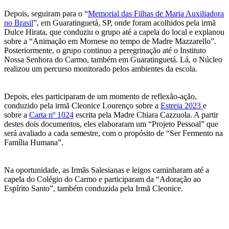
Depois, seguiram para o “
Memorial das Filhas de Maria Auxiliadora
no Brasil
”, em Guaratinguetá, SP, onde foram acolhidos pela irmã
Dulce Hirata, que conduziu o grupo até a capela do local e explanou
sobre a “Animação em Mornese no tempo de Madre Mazzarello”.
Posteriormente, o grupo continuo a peregrinação até o Instituto
Nossa Senhora do Carmo, também em Guaratinguetá. Lá, o Núcleo
realizou um percurso monitorado pelos ambientes da escola.
Depois, eles participaram de um momento de reflexão-ação,
conduzido pela irmã Cleonice Lourenço sobre a
Estreia 2023
e
sobre a
Carta nº 1024
escrita pela Madre Chiara Cazzuola. A partir
destes dois documentos, eles elaboraram um “Projeto Pessoal” que
será avaliado a cada semestre, com o propósito de “Ser Fermento na
Família Humana”.
Na oportunidade, as Irmãs Salesianas e leigos caminharam até a
capela do Colégio do Carmo e participaram da “Adoração ao
Espírito Santo”, também conduzida pela Irmã Cleonice.