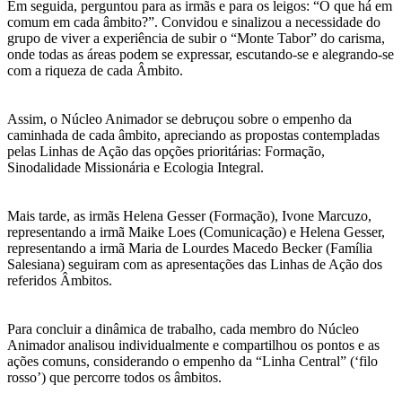
Em seguida, perguntou para as irmãs e para os leigos: “O que há em
comum em cada âmbito?”. Convidou e sinalizou a necessidade do
grupo de viver a experiência de subir o “Monte Tabor” do carisma,
onde todas as áreas podem se expressar, escutando-se e alegrando-se
com a riqueza de cada Âmbito.
Assim, o Núcleo Animador se debruçou sobre o empenho da
caminhada de cada âmbito, apreciando as propostas contempladas
pelas Linhas de Ação das opções prioritárias: Formação,
Sinodalidade Missionária e Ecologia Integral.
Mais tarde, as irmãs Helena Gesser (Formação), Ivone Marcuzo,
representando a irmã Maike Loes (Comunicação) e Helena Gesser,
representando a irmã Maria de Lourdes Macedo Becker (Família
Salesiana) seguiram com as apresentações das Linhas de Ação dos
referidos Âmbitos.
Para concluir a dinâmica de trabalho, cada membro do Núcleo
Animador analisou individualmente e compartilhou os pontos e as
ações comuns, considerando o empenho da “Linha Central” (‘filo
rosso’) que percorre todos os âmbitos.