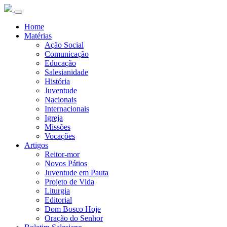
Home
Matérias
Ação Social
Comunicação
Educação
Salesianidade
História
Juventude
Nacionais
Internacionais
Igreja
Missões
Vocações
Artigos
Reitor-mor
Novos Pátios
Juventude em Pauta
Projeto de Vida
Liturgia
Editorial
Dom Bosco Hoje
Oração do Senhor