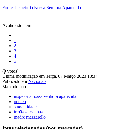
Fonte: Inspetoria Nossa Senhora Aparecida
Avalie este item
1
2
3
4
5
(0 votos)
Última modificação em Terça, 07 Março 2023 18:34
Publicado em
Nacionais
Marcado sob
inspetoria nossa senhora aparecida
nucleo
sinodalidade
irmãs salesianas
madre mazzarello
Itens relacionados (por marcador)