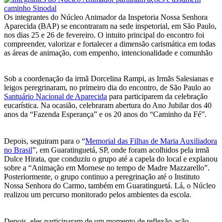
Os integrantes do Núcleo Animador da Inspetoria Nossa Senhora
Aparecida (BAP) se encontraram na sede inspetorial, em São Paulo,
nos dias 25 e 26 de fevereiro. O intuito principal do encontro foi
compreender, valorizar e fortalecer a dimensão carismática em todas
as áreas de animação, com empenho, intencionalidade e comunhão
Sob a coordenação da irmã Dorcelina Rampi, as Irmãs Salesianas e
leigos peregrinaram, no primeiro dia do encontro, de São Paulo ao
Santuário Nacional de Aparecida
para participarem da celebração
eucarística. Na ocasião, celebraram abertura do Ano Jubilar dos 40
anos da “Fazenda Esperança” e os 20 anos do “Caminho da Fé”.
Depois, seguiram para o “
Memorial das Filhas de Maria Auxiliadora
no Brasil
”, em Guaratinguetá, SP, onde foram acolhidos pela irmã
Dulce Hirata, que conduziu o grupo até a capela do local e explanou
sobre a “Animação em Mornese no tempo de Madre Mazzarello”.
Posteriormente, o grupo continuo a peregrinação até o Instituto
Nossa Senhora do Carmo, também em Guaratinguetá. Lá, o Núcleo
realizou um percurso monitorado pelos ambientes da escola.
Depois, eles participaram de um momento de reflexão-ação,