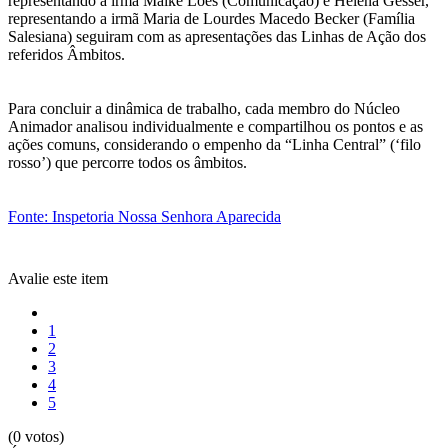
representando a irmã Maike Loes (Comunicação) e Helena Gesser,
representando a irmã Maria de Lourdes Macedo Becker (Família
Salesiana) seguiram com as apresentações das Linhas de Ação dos
referidos Âmbitos.
Para concluir a dinâmica de trabalho, cada membro do Núcleo
Animador analisou individualmente e compartilhou os pontos e as
ações comuns, considerando o empenho da “Linha Central” (‘filo
rosso’) que percorre todos os âmbitos.
Fonte: Inspetoria Nossa Senhora Aparecida
Avalie este item
1
2
3
4
5
(0 votos)