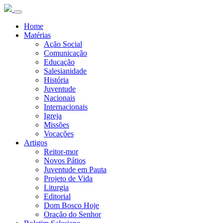
Home
Matérias
Ação Social
Comunicação
Educação
Salesianidade
História
Juventude
Nacionais
Internacionais
Igreja
Missões
Vocações
Artigos
Reitor-mor
Novos Pátios
Juventude em Pauta
Projeto de Vida
Liturgia
Editorial
Dom Bosco Hoje
Oração do Senhor