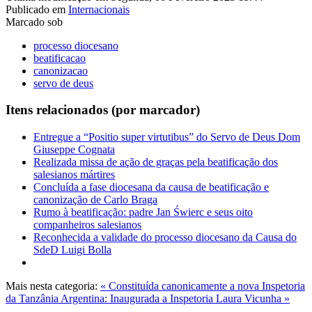
Publicado em
Internacionais
Marcado sob
processo diocesano
beatificacao
canonizacao
servo de deus
Itens relacionados (por marcador)
Entregue a “Positio super virtutibus” do Servo de Deus Dom
Giuseppe Cognata
Realizada missa de ação de graças pela beatificação dos
salesianos mártires
Concluída a fase diocesana da causa de beatificação e
canonização de Carlo Braga
Rumo à beatificação: padre Jan Świerc e seus oito
companheiros salesianos
Reconhecida a validade do processo diocesano da Causa do
SdeD Luigi Bolla
Mais nesta categoria:
« Constituída canonicamente a nova Inspetoria
da Tanzânia
Argentina: Inaugurada a Inspetoria Laura Vicunha »