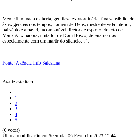
Mente iluminada e aberta, gentileza extraordinária, fina sensibilidade
às exigências dos tempos, homem de Deus, mestre de vida interior,
pai sábio e amável, incomparável diretor de espírito, devoto de
Maria Auxiliadora, imitador de Dom Bosco; deparamo-nos
especialmente com um mártir do silêncio…".
Fonte: Agência Info Salesiana
Avalie este item
1
2
3
4
5
(0 votos)
Última modificação em Segunda, 06 Fevereiro 2023 15:44