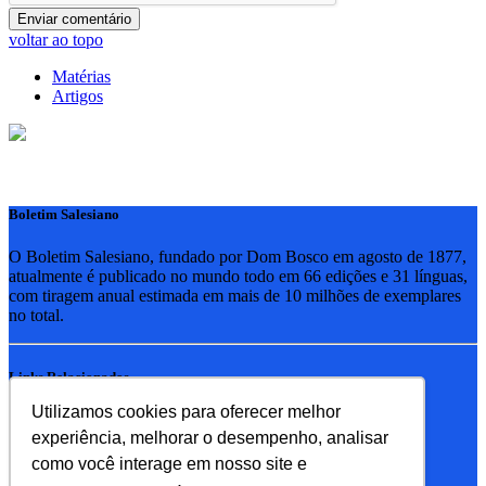
voltar ao topo
Matérias
Artigos
Boletim Salesiano
O Boletim Salesiano, fundado por Dom Bosco em agosto de 1877,
atualmente é publicado no mundo todo em 66 edições e 31 línguas,
com tiragem anual estimada em mais de 10 milhões de exemplares
no total.
Links Relacionados
Utilizamos cookies para oferecer melhor
RSB - Rede Salesiana Brasil
experiência, melhorar o desempenho, analisar
EDEBE - Editora
UPV - União pela Vida
como você interage em nosso site e