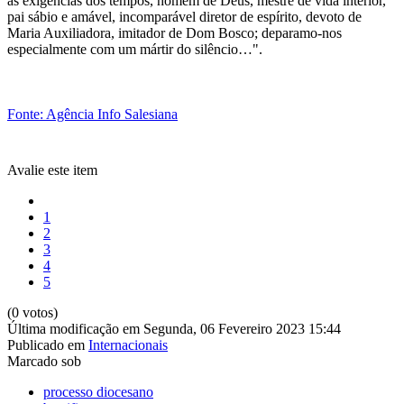
às exigências dos tempos, homem de Deus, mestre de vida interior,
pai sábio e amável, incomparável diretor de espírito, devoto de
Maria Auxiliadora, imitador de Dom Bosco; deparamo-nos
especialmente com um mártir do silêncio…".
Fonte: Agência Info Salesiana
Avalie este item
1
2
3
4
5
(0 votos)
Última modificação em Segunda, 06 Fevereiro 2023 15:44
Publicado em
Internacionais
Marcado sob
processo diocesano