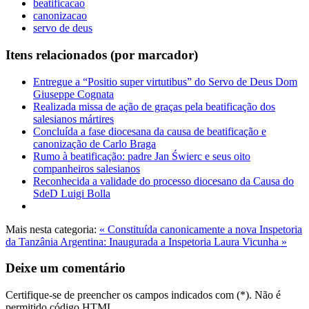
beatificacao
canonizacao
servo de deus
Itens relacionados (por marcador)
Entregue a “Positio super virtutibus” do Servo de Deus Dom
Giuseppe Cognata
Realizada missa de ação de graças pela beatificação dos
salesianos mártires
Concluída a fase diocesana da causa de beatificação e
canonização de Carlo Braga
Rumo à beatificação: padre Jan Świerc e seus oito
companheiros salesianos
Reconhecida a validade do processo diocesano da Causa do
SdeD Luigi Bolla
Mais nesta categoria:
« Constituída canonicamente a nova Inspetoria
da Tanzânia
Argentina: Inaugurada a Inspetoria Laura Vicunha »
Deixe um comentário
Certifique-se de preencher os campos indicados com (*). Não é
permitido código HTML.