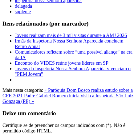
inspetoria nossa senhora aparecida
delagada
suplente
Itens relacionados (por marcador)
Jovens realizam mais de 3 mil visitas durante a AMJ 2026
Irmãs da Inspetoria Nossa Senhora Aparecida concluem
Retiro Anual
Comunicadores refletem sobre “uma possível aliança” na era
da IA
Encontro do VIDES reúne jovens líderes em SP
Jovens da Inspetoria Nossa Senhora Aparecida vivenciam o
"PEM Jovem"
Mais nesta categoria:
« Paróquia Dom Bosco realiza estudo sobre a
CFE 2021
Padre Gabriel Romero inicia visita a Inspetoria São Luiz
Gonzaga (PE) »
Deixe um comentário
Certifique-se de preencher os campos indicados com (*). Não é
permitido código HTML.