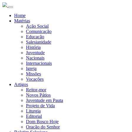
Home
Matérias
Ação Social
Comunicação
Educação
Salesianidade
História
Juventude
Nacionais
Internacionais
Igreja
Missões
Vocações
Artigos
Reitor-mor
Novos Pátios
Juventude em Pauta
Projeto de Vida
Liturgia
Editorial
Dom Bosco Hoje
Oração do Senhor