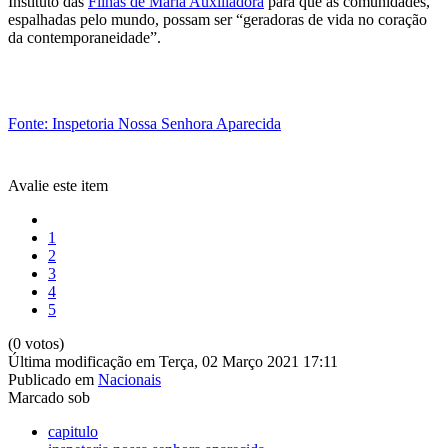
Instituto das
Filhas de Maria Auxiliadora
para que as comunidades,
espalhadas pelo mundo, possam ser “geradoras de vida no coração
da contemporaneidade”.
Fonte: Inspetoria Nossa Senhora Aparecida
Avalie este item
1
2
3
4
5
(0 votos)
Última modificação em Terça, 02 Março 2021 17:11
Publicado em
Nacionais
Marcado sob
capitulo