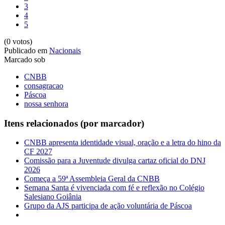
3
4
5
(0 votos)
Publicado em
Nacionais
Marcado sob
CNBB
consagracao
Páscoa
nossa senhora
Itens relacionados (por marcador)
CNBB apresenta identidade visual, oração e a letra do hino da
CF 2027
Comissão para a Juventude divulga cartaz oficial do DNJ
2026
Começa a 59ª Assembleia Geral da CNBB
Semana Santa é vivenciada com fé e reflexão no Colégio
Salesiano Goiânia
Grupo da AJS participa de ação voluntária de Páscoa