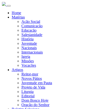
Home
Matérias
Ação Social
Comunicação
Educação
Salesianidade
História
Juventude
Nacionais
Internacionais
Igreja
Missões
Vocações
Artigos
Reitor-mor
Novos Pátios
Juventude em Pauta
Projeto de Vida
Liturgia
Editorial
Dom Bosco Hoje
Oração do Senhor