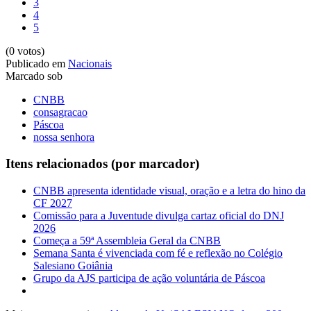
3
4
5
(0 votos)
Publicado em
Nacionais
Marcado sob
CNBB
consagracao
Páscoa
nossa senhora
Itens relacionados (por marcador)
CNBB apresenta identidade visual, oração e a letra do hino da
CF 2027
Comissão para a Juventude divulga cartaz oficial do DNJ
2026
Começa a 59ª Assembleia Geral da CNBB
Semana Santa é vivenciada com fé e reflexão no Colégio
Salesiano Goiânia
Grupo da AJS participa de ação voluntária de Páscoa