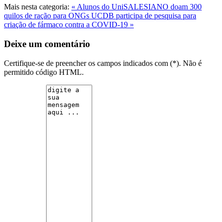
Mais nesta categoria:
« Alunos do UniSALESIANO doam 300
quilos de ração para ONGs
UCDB participa de pesquisa para
criação de fármaco contra a COVID-19 »
Deixe um comentário
Certifique-se de preencher os campos indicados com (*). Não é
permitido código HTML.