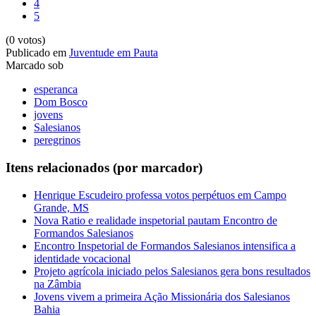
4
5
(0 votos)
Publicado em
Juventude em Pauta
Marcado sob
esperanca
Dom Bosco
jovens
Salesianos
peregrinos
Itens relacionados (por marcador)
Henrique Escudeiro professa votos perpétuos em Campo
Grande, MS
Nova Ratio e realidade inspetorial pautam Encontro de
Formandos Salesianos
Encontro Inspetorial de Formandos Salesianos intensifica a
identidade vocacional
Projeto agrícola iniciado pelos Salesianos gera bons resultados
na Zâmbia
Jovens vivem a primeira Ação Missionária dos Salesianos
Bahia