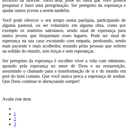
território da diocese. Além dela, pode ter outra que você poderá
pesquisar e fazer uma peregrinação. Ser peregrino da esperança e
ajudar outros jovens a serem também.
Você pode oferecer o seu tempo numa paróquia, participando de
alguma pastoral, ou ser voluntário em alguma obra, como por
exemplo os oratórios salesianos, sendo sinal de esperança para
tantos jovens que frequentam esses lugares. Pode ser sinal de
esperança na sua casa: escutando com empatia, perdoando, sendo
mais paciente e mais acolhedor, rezando pelas pessoas que sofrem
na solidão do mundo, sem forças e sem esperanças.
Ser peregrino da esperança é escolher viver a vida com otimismo,
apoiado pela esperança no amor de Deus e na ressurreição,
assumindo o chamado para a transformação de si e do mundo em
prol do bem comum. Que você nunca perca a esperança de sonhar.
Que Deus continue te abençoando sempre!
Avalie este item
1
2
3