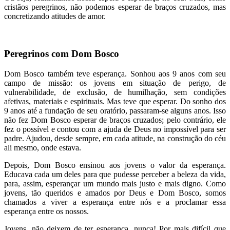
cristãos peregrinos, não podemos esperar de braços cruzados, mas
concretizando atitudes de amor.
Peregrinos com Dom Bosco
Dom Bosco também teve esperança. Sonhou aos 9 anos com seu
campo de missão: os jovens em situação de perigo, de
vulnerabilidade, de exclusão, de humilhação, sem condições
afetivas, materiais e espirituais. Mas teve que esperar. Do sonho dos
9 anos até a fundação de seu oratório, passaram-se alguns anos. Isso
não fez Dom Bosco esperar de braços cruzados; pelo contrário, ele
fez o possível e contou com a ajuda de Deus no impossível para ser
padre. Ajudou, desde sempre, em cada atitude, na construção do céu
ali mesmo, onde estava.
Depois, Dom Bosco ensinou aos jovens o valor da esperança.
Educava cada um deles para que pudesse perceber a beleza da vida,
para, assim, esperançar um mundo mais justo e mais digno. Como
jovens, tão queridos e amados por Deus e Dom Bosco, somos
chamados a viver a esperança entre nós e a proclamar essa
esperança entre os nossos.
Jovens, não deixem de ter esperança, nunca! Por mais difícil que