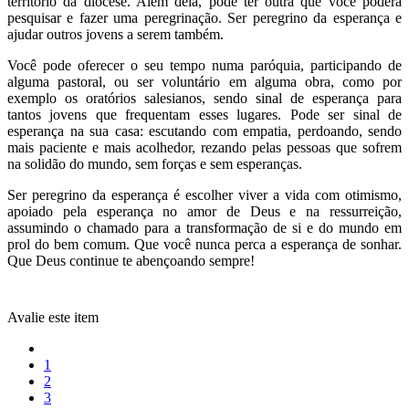
território da diocese. Além dela, pode ter outra que você poderá
pesquisar e fazer uma peregrinação. Ser peregrino da esperança e
ajudar outros jovens a serem também.
Você pode oferecer o seu tempo numa paróquia, participando de
alguma pastoral, ou ser voluntário em alguma obra, como por
exemplo os oratórios salesianos, sendo sinal de esperança para
tantos jovens que frequentam esses lugares. Pode ser sinal de
esperança na sua casa: escutando com empatia, perdoando, sendo
mais paciente e mais acolhedor, rezando pelas pessoas que sofrem
na solidão do mundo, sem forças e sem esperanças.
Ser peregrino da esperança é escolher viver a vida com otimismo,
apoiado pela esperança no amor de Deus e na ressurreição,
assumindo o chamado para a transformação de si e do mundo em
prol do bem comum. Que você nunca perca a esperança de sonhar.
Que Deus continue te abençoando sempre!
Avalie este item
1
2
3