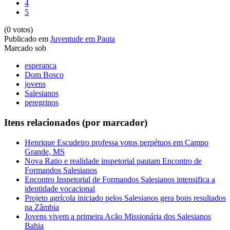
4
5
(0 votos)
Publicado em
Juventude em Pauta
Marcado sob
esperanca
Dom Bosco
jovens
Salesianos
peregrinos
Itens relacionados (por marcador)
Henrique Escudeiro professa votos perpétuos em Campo
Grande, MS
Nova Ratio e realidade inspetorial pautam Encontro de
Formandos Salesianos
Encontro Inspetorial de Formandos Salesianos intensifica a
identidade vocacional
Projeto agrícola iniciado pelos Salesianos gera bons resultados
na Zâmbia
Jovens vivem a primeira Ação Missionária dos Salesianos
Bahia