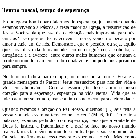
Tempo pascal, tempo de esperança
E que época bonita para falarmos de esperança, justamente quando
estamos vivendo a Páscoa, a festa maior da Igreja, a ressurreição de
Jesus. Você sabia que essa é a celebração mais importante para nós,
cristãos? Isso porque Jesus venceu a morte, venceu o pecado por
amor a cada um de nós. Demonstrou que o pecado, ou seja, aquilo
que nos afasta da humanidade, como o egoísmo, a soberba, a
arrogância e a avareza, entre outros males humanos que causam a
morte no mundo, não tem a última palavra e não pode nos aprisionar
para sempre.
Nenhum mal dura para sempre, nem mesmo a morte. Essa é a
grande mensagem da Páscoa: Jesus ressuscitou para nos dar vida e
vida em abundância. Com a ressurreição, Jesus abriu o nosso
coração para a esperança, esperança na vida eterna. Vida que se
inicia aqui nesse mundo, mas continua para o céu, para a eternidade.
Quando rezamos a oração do Pai-Nosso, dizemos “[...] seja feita a
vossa vontade assim na terra como no céu” (Mt 6, 10). Em outras
palavras, estamos pedindo, com esperança, para que a vontade de
Deus (a justiça, a fraternidade e a paz) se faça no nosso mundo
material, mas também no mundo espiritual que é sua continuidade.
Ou seja, reafirmamos nossa espera e esperança no céu. Mas, como