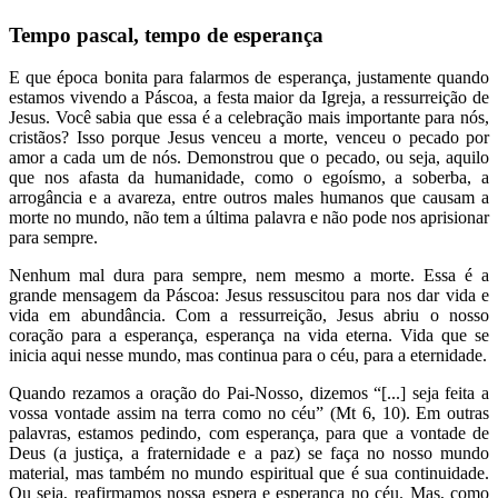
Tempo pascal, tempo de esperança
E que época bonita para falarmos de esperança, justamente quando
estamos vivendo a Páscoa, a festa maior da Igreja, a ressurreição de
Jesus. Você sabia que essa é a celebração mais importante para nós,
cristãos? Isso porque Jesus venceu a morte, venceu o pecado por
amor a cada um de nós. Demonstrou que o pecado, ou seja, aquilo
que nos afasta da humanidade, como o egoísmo, a soberba, a
arrogância e a avareza, entre outros males humanos que causam a
morte no mundo, não tem a última palavra e não pode nos aprisionar
para sempre.
Nenhum mal dura para sempre, nem mesmo a morte. Essa é a
grande mensagem da Páscoa: Jesus ressuscitou para nos dar vida e
vida em abundância. Com a ressurreição, Jesus abriu o nosso
coração para a esperança, esperança na vida eterna. Vida que se
inicia aqui nesse mundo, mas continua para o céu, para a eternidade.
Quando rezamos a oração do Pai-Nosso, dizemos “[...] seja feita a
vossa vontade assim na terra como no céu” (Mt 6, 10). Em outras
palavras, estamos pedindo, com esperança, para que a vontade de
Deus (a justiça, a fraternidade e a paz) se faça no nosso mundo
material, mas também no mundo espiritual que é sua continuidade.
Ou seja, reafirmamos nossa espera e esperança no céu. Mas, como