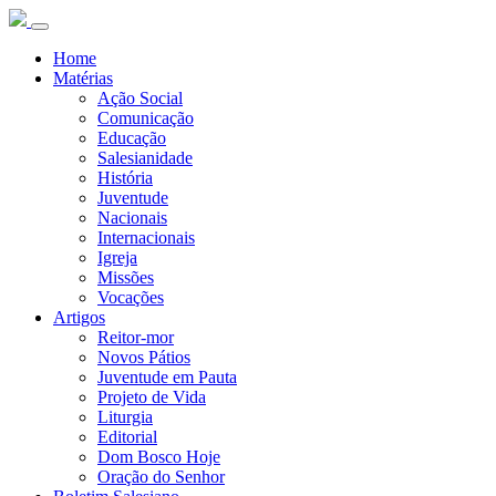
Home
Matérias
Ação Social
Comunicação
Educação
Salesianidade
História
Juventude
Nacionais
Internacionais
Igreja
Missões
Vocações
Artigos
Reitor-mor
Novos Pátios
Juventude em Pauta
Projeto de Vida
Liturgia
Editorial
Dom Bosco Hoje
Oração do Senhor