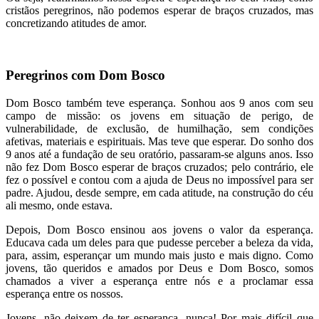
cristãos peregrinos, não podemos esperar de braços cruzados, mas
concretizando atitudes de amor.
Peregrinos com Dom Bosco
Dom Bosco também teve esperança. Sonhou aos 9 anos com seu
campo de missão: os jovens em situação de perigo, de
vulnerabilidade, de exclusão, de humilhação, sem condições
afetivas, materiais e espirituais. Mas teve que esperar. Do sonho dos
9 anos até a fundação de seu oratório, passaram-se alguns anos. Isso
não fez Dom Bosco esperar de braços cruzados; pelo contrário, ele
fez o possível e contou com a ajuda de Deus no impossível para ser
padre. Ajudou, desde sempre, em cada atitude, na construção do céu
ali mesmo, onde estava.
Depois, Dom Bosco ensinou aos jovens o valor da esperança.
Educava cada um deles para que pudesse perceber a beleza da vida,
para, assim, esperançar um mundo mais justo e mais digno. Como
jovens, tão queridos e amados por Deus e Dom Bosco, somos
chamados a viver a esperança entre nós e a proclamar essa
esperança entre os nossos.
Jovens, não deixem de ter esperança, nunca! Por mais difícil que