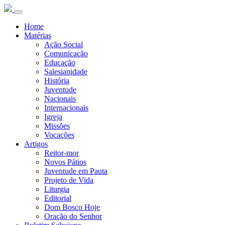
Home
Matérias
Ação Social
Comunicação
Educação
Salesianidade
História
Juventude
Nacionais
Internacionais
Igreja
Missões
Vocações
Artigos
Reitor-mor
Novos Pátios
Juventude em Pauta
Projeto de Vida
Liturgia
Editorial
Dom Bosco Hoje
Oração do Senhor