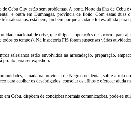
no de Cebu City estão sem problemas. A ponta Norte da ilha de Cebu é 
al, e outra em Dumnagas, província de Iloilo. Com essas duas obra
ês salesianos, está bem, também porque a cidade foi escolhida para qua
unidade nacional de crise, que dirige as operações de socorro, para a
e todos os tempos). Na Inspetoria FIS foram suspensas várias atividade
ntros salesianos estão envolvidos na arrecadação, preparação, empaco
tá pronto para ser expedido.
nidades, situada na província de Negros ocidental, sobre a rota do t
rreo para acolher os desabrigados, consolar os aflitos e oferecer ajuda m
o em Cebu, dispõem de condições normais comunicações, pode-se utilizar