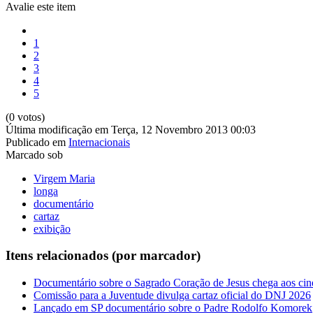
Avalie este item
1
2
3
4
5
(0 votos)
Última modificação em Terça, 12 Novembro 2013 00:03
Publicado em
Internacionais
Marcado sob
Virgem Maria
longa
documentário
cartaz
exibição
Itens relacionados (por marcador)
Documentário sobre o Sagrado Coração de Jesus chega aos cine
Comissão para a Juventude divulga cartaz oficial do DNJ 2026
Lançado em SP documentário sobre o Padre Rodolfo Komorek