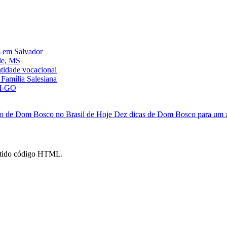
s em Salvador
de, MS
ntidade vocacional
Família Salesiana
AM-GO
fio de Dom Bosco no Brasil de Hoje
Dez dicas de Dom Bosco para um a
mitido código HTML.