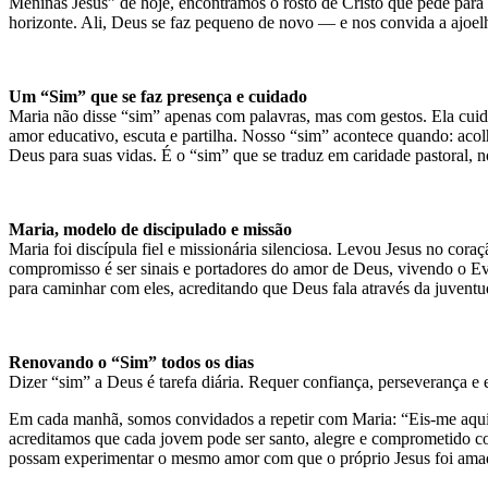
Meninas Jesus” de hoje, encontramos o rosto de Cristo que pede par
horizonte. Ali, Deus se faz pequeno de novo — e nos convida a ajoe
Um “Sim” que se faz presença e cuidado
Maria não disse “sim” apenas com palavras, mas com gestos. Ela cui
amor educativo, escuta e partilha. Nosso “sim” acontece quando: acol
Deus para suas vidas. É o “sim” que se traduz em caridade pastoral,
Maria, modelo de discipulado e missão
Maria foi discípula fiel e missionária silenciosa. Levou Jesus no cora
compromisso é ser sinais e portadores do amor de Deus, vivendo o Eva
para caminhar com eles, acreditando que Deus fala através da juventud
Renovando o “Sim” todos os dias
Dizer “sim” a Deus é tarefa diária. Requer confiança, perseverança e 
Em cada manhã, somos convidados a repetir com Maria: “Eis-me aqu
acreditamos que cada jovem pode ser santo, alegre e comprometido c
possam experimentar o mesmo amor com que o próprio Jesus foi ama