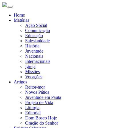
Home
Matérias
Ação Social
Comunicação
Educação
Salesianidade
História
Juventude
Nacionais
Internacionais
Igreja
Missões
Vocações
Artigos
Reitor-mor
Novos Pátios
Juventude em Pauta
Projeto de Vida
Liturgia
Editorial
Dom Bosco Hoje
Oração do Senhor