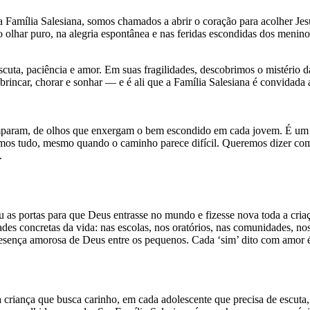
Família Salesiana, somos chamados a abrir o coração para acolher Jes
 olhar puro, na alegria espontânea e nas feridas escondidas dos menino
ta, paciência e amor. Em suas fragilidades, descobrimos o mistério da 
 brincar, chorar e sonhar — e é ali que a Família Salesiana é convidada a
param, de olhos que enxergam o bem escondido em cada jovem. É um “si
s tudo, mesmo quando o caminho parece difícil. Queremos dizer com 
.
riu as portas para que Deus entrasse no mundo e fizesse nova toda a c
ades concretas da vida: nas escolas, nos oratórios, nas comunidades, 
esença amorosa de Deus entre os pequenos. Cada ‘sim’ dito com amor 
 criança que busca carinho, em cada adolescente que precisa de escu