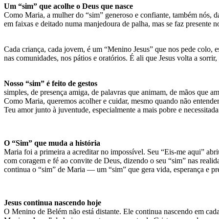
Um “sim” que acolhe o Deus que nasce
Como Maria, a mulher do “sim” generoso e confiante, também nós, da 
em faixas e deitado numa manjedoura de palha, mas se faz presente no
Cada criança, cada jovem, é um “Menino Jesus” que nos pede colo, escu
nas comunidades, nos pátios e oratórios. É ali que Jesus volta a sorrir,
Nosso “sim” é feito de gestos
simples, de presença amiga, de palavras que animam, de mãos que am
Como Maria, queremos acolher e cuidar, mesmo quando não entendemo
Teu amor junto à juventude, especialmente a mais pobre e necessitada
O “Sim” que muda a história
Maria foi a primeira a acreditar no impossível. Seu “Eis-me aqui” ab
com coragem e fé ao convite de Deus, dizendo o seu “sim” nas realid
continua o “sim” de Maria — um “sim” que gera vida, esperança e pr
Jesus continua nascendo hoje
O Menino de Belém não está distante. Ele continua nascendo em cada