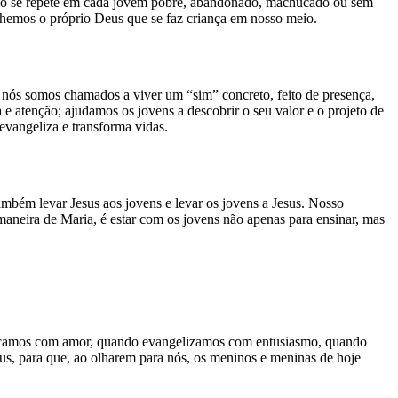
épio se repete em cada jovem pobre, abandonado, machucado ou sem
hemos o próprio Deus que se faz criança em nosso meio.
nós somos chamados a viver um “sim” concreto, feito de presença,
 atenção; ajudamos os jovens a descobrir o seu valor e o projeto de
vangeliza e transforma vidas.
também levar Jesus aos jovens e levar os jovens a Jesus. Nosso
maneira de Maria, é estar com os jovens não apenas para ensinar, mas
ducamos com amor, quando evangelizamos com entusiasmo, quando
s, para que, ao olharem para nós, os meninos e meninas de hoje