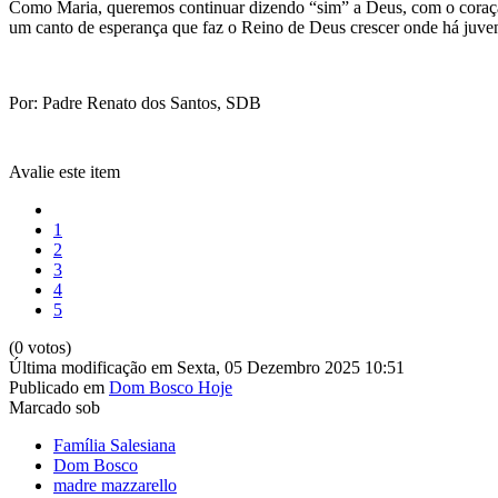
Como Maria, queremos continuar dizendo “sim” a Deus, com o coraç
um canto de esperança que faz o Reino de Deus crescer onde há juvent
Por: Padre Renato dos Santos, SDB
Avalie este item
1
2
3
4
5
(0 votos)
Última modificação em Sexta, 05 Dezembro 2025 10:51
Publicado em
Dom Bosco Hoje
Marcado sob
Família Salesiana
Dom Bosco
madre mazzarello