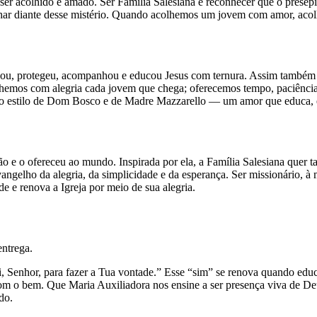
a ser acolhido e amado. Ser Família Salesiana é reconhecer que o pres
lhar diante desse mistério. Quando acolhemos um jovem com amor, acol
dou, protegeu, acompanhou e educou Jesus com ternura. Assim também 
hemos com alegria cada jovem que chega; oferecemos tempo, paciência e
 no estilo de Dom Bosco e de Madre Mazzarello — um amor que educa, e
ção e o ofereceu ao mundo. Inspirada por ela, a Família Salesiana quer 
ngelho da alegria, da simplicidade e da esperança. Ser missionário, à 
e e renova a Igreja por meio de sua alegria.
entrega.
i, Senhor, para fazer a Tua vontade.” Esse “sim” se renova quando e
om o bem. Que Maria Auxiliadora nos ensine a ser presença viva de Deu
do.