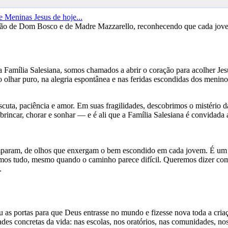
ão de Dom Bosco e de Madre Mazzarello, reconhecendo que cada jove
Família Salesiana, somos chamados a abrir o coração para acolher Jes
 olhar puro, na alegria espontânea e nas feridas escondidas dos menino
ta, paciência e amor. Em suas fragilidades, descobrimos o mistério da 
 brincar, chorar e sonhar — e é ali que a Família Salesiana é convidada a
param, de olhos que enxergam o bem escondido em cada jovem. É um “si
s tudo, mesmo quando o caminho parece difícil. Queremos dizer com 
.
riu as portas para que Deus entrasse no mundo e fizesse nova toda a c
ades concretas da vida: nas escolas, nos oratórios, nas comunidades, 