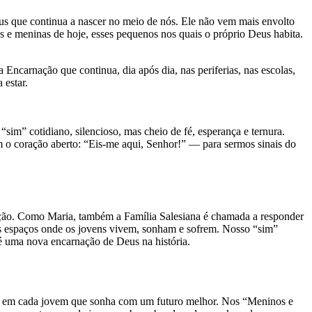
us que continua a nascer no meio de nós. Ele não vem mais envolto
s e meninas de hoje, esses pequenos nos quais o próprio Deus habita.
Encarnação que continua, dia após dia, nas periferias, nas escolas,
 estar.
m” cotidiano, silencioso, mas cheio de fé, esperança e ternura.
o coração aberto: “Eis-me aqui, Senhor!” — para sermos sinais do
riação. Como Maria, também a Família Salesiana é chamada a responder
nos espaços onde os jovens vivem, sonham e sofrem. Nosso “sim”
é uma nova encarnação de Deus na história.
ta, em cada jovem que sonha com um futuro melhor. Nos “Meninos e