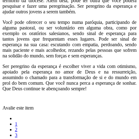
território da diocese. Além dela, pode ter outra que você poderá
pesquisar e fazer uma peregrinação. Ser peregrino da esperança e
ajudar outros jovens a serem também.
Você pode oferecer o seu tempo numa paróquia, participando de
alguma pastoral, ou ser voluntário em alguma obra, como por
exemplo os oratórios salesianos, sendo sinal de esperança para
tantos jovens que frequentam esses lugares. Pode ser sinal de
esperança na sua casa: escutando com empatia, perdoando, sendo
mais paciente e mais acolhedor, rezando pelas pessoas que sofrem
na solidão do mundo, sem forças e sem esperanças.
Ser peregrino da esperança é escolher viver a vida com otimismo,
apoiado pela esperança no amor de Deus e na ressurreição,
assumindo o chamado para a transformação de si e do mundo em
prol do bem comum. Que você nunca perca a esperança de sonhar.
Que Deus continue te abençoando sempre!
Avalie este item
1
2
3