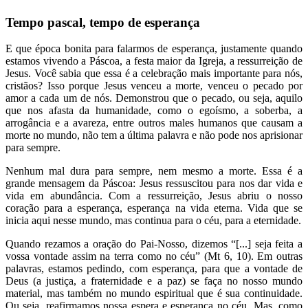
Tempo pascal, tempo de esperança
E que época bonita para falarmos de esperança, justamente quando
estamos vivendo a Páscoa, a festa maior da Igreja, a ressurreição de
Jesus. Você sabia que essa é a celebração mais importante para nós,
cristãos? Isso porque Jesus venceu a morte, venceu o pecado por
amor a cada um de nós. Demonstrou que o pecado, ou seja, aquilo
que nos afasta da humanidade, como o egoísmo, a soberba, a
arrogância e a avareza, entre outros males humanos que causam a
morte no mundo, não tem a última palavra e não pode nos aprisionar
para sempre.
Nenhum mal dura para sempre, nem mesmo a morte. Essa é a
grande mensagem da Páscoa: Jesus ressuscitou para nos dar vida e
vida em abundância. Com a ressurreição, Jesus abriu o nosso
coração para a esperança, esperança na vida eterna. Vida que se
inicia aqui nesse mundo, mas continua para o céu, para a eternidade.
Quando rezamos a oração do Pai-Nosso, dizemos “[...] seja feita a
vossa vontade assim na terra como no céu” (Mt 6, 10). Em outras
palavras, estamos pedindo, com esperança, para que a vontade de
Deus (a justiça, a fraternidade e a paz) se faça no nosso mundo
material, mas também no mundo espiritual que é sua continuidade.
Ou seja, reafirmamos nossa espera e esperança no céu. Mas, como