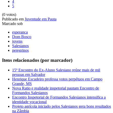
4
5
(0 votos)
Publicado em
Juventude em Pauta
Marcado sob
esperanca
Dom Bosco
jovens
Salesianos
peregrinos
Itens relacionados (por marcador)
15º Encontro do Ex-Aluno Salesiano reúne mais de mil
pessoas em Salvador
Henrique Escudeiro professa votos perpétuos em Campo
Grande, MS
Nova Ratio e realidade inspetorial pautam Encontro de
Formandos Salesianos
Encontro Inspetorial de Formandos Salesianos intensifica a
identidade vocacional
Projeto agrícola iniciado pelos Salesianos gera bons resultados
na Zâmbia