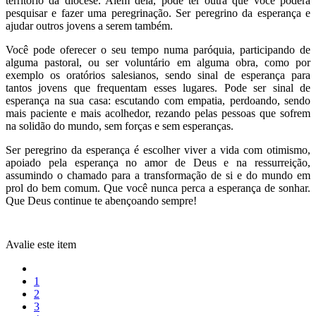
território da diocese. Além dela, pode ter outra que você poderá
pesquisar e fazer uma peregrinação. Ser peregrino da esperança e
ajudar outros jovens a serem também.
Você pode oferecer o seu tempo numa paróquia, participando de
alguma pastoral, ou ser voluntário em alguma obra, como por
exemplo os oratórios salesianos, sendo sinal de esperança para
tantos jovens que frequentam esses lugares. Pode ser sinal de
esperança na sua casa: escutando com empatia, perdoando, sendo
mais paciente e mais acolhedor, rezando pelas pessoas que sofrem
na solidão do mundo, sem forças e sem esperanças.
Ser peregrino da esperança é escolher viver a vida com otimismo,
apoiado pela esperança no amor de Deus e na ressurreição,
assumindo o chamado para a transformação de si e do mundo em
prol do bem comum. Que você nunca perca a esperança de sonhar.
Que Deus continue te abençoando sempre!
Avalie este item
1
2
3