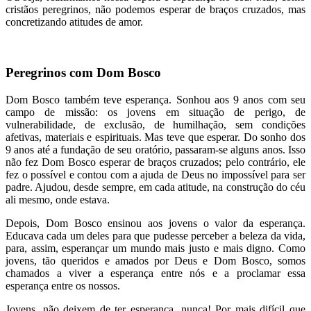
cristãos peregrinos, não podemos esperar de braços cruzados, mas
concretizando atitudes de amor.
Peregrinos com Dom Bosco
Dom Bosco também teve esperança. Sonhou aos 9 anos com seu
campo de missão: os jovens em situação de perigo, de
vulnerabilidade, de exclusão, de humilhação, sem condições
afetivas, materiais e espirituais. Mas teve que esperar. Do sonho dos
9 anos até a fundação de seu oratório, passaram-se alguns anos. Isso
não fez Dom Bosco esperar de braços cruzados; pelo contrário, ele
fez o possível e contou com a ajuda de Deus no impossível para ser
padre. Ajudou, desde sempre, em cada atitude, na construção do céu
ali mesmo, onde estava.
Depois, Dom Bosco ensinou aos jovens o valor da esperança.
Educava cada um deles para que pudesse perceber a beleza da vida,
para, assim, esperançar um mundo mais justo e mais digno. Como
jovens, tão queridos e amados por Deus e Dom Bosco, somos
chamados a viver a esperança entre nós e a proclamar essa
esperança entre os nossos.
Jovens, não deixem de ter esperança, nunca! Por mais difícil que