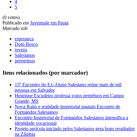
4
5
(0 votos)
Publicado em
Juventude em Pauta
Marcado sob
esperanca
Dom Bosco
jovens
Salesianos
peregrinos
Itens relacionados (por marcador)
15º Encontro do Ex-Aluno Salesiano reúne mais de mil
pessoas em Salvador
Henrique Escudeiro professa votos perpétuos em Campo
Grande, MS
Nova Ratio e realidade inspetorial pautam Encontro de
Formandos Salesianos
Encontro Inspetorial de Formandos Salesianos intensifica a
identidade vocacional
Projeto agrícola iniciado pelos Salesianos gera bons resultados
na Zâmbia