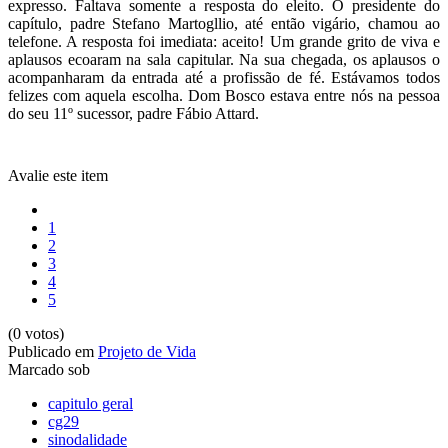
expresso. Faltava somente a resposta do eleito. O presidente do
capítulo, padre Stefano Martogllio, até então vigário, chamou ao
telefone. A resposta foi imediata: aceito! Um grande grito de viva e
aplausos ecoaram na sala capitular. Na sua chegada, os aplausos o
acompanharam da entrada até a profissão de fé. Estávamos todos
felizes com aquela escolha. Dom Bosco estava entre nós na pessoa
do seu 11º sucessor, padre Fábio Attard.
Avalie este item
1
2
3
4
5
(0 votos)
Publicado em
Projeto de Vida
Marcado sob
capitulo geral
cg29
sinodalidade