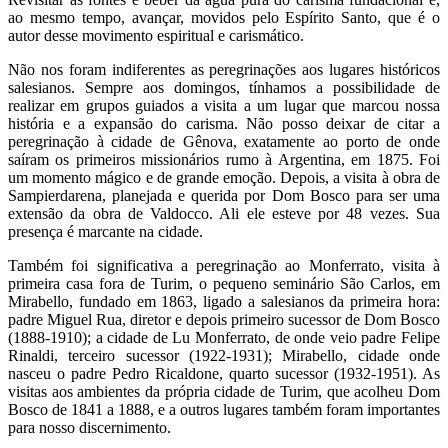
ao mesmo tempo, avançar, movidos pelo Espírito Santo, que é o
autor desse movimento espiritual e carismático.
Não nos foram indiferentes as peregrinações aos lugares históricos
salesianos. Sempre aos domingos, tínhamos a possibilidade de
realizar em grupos guiados a visita a um lugar que marcou nossa
história e a expansão do carisma. Não posso deixar de citar a
peregrinação à cidade de Gênova, exatamente ao porto de onde
saíram os primeiros missionários rumo à Argentina, em 1875. Foi
um momento mágico e de grande emoção. Depois, a visita à obra de
Sampierdarena, planejada e querida por Dom Bosco para ser uma
extensão da obra de Valdocco. Ali ele esteve por 48 vezes. Sua
presença é marcante na cidade.
Também foi significativa a peregrinação ao Monferrato, visita à
primeira casa fora de Turim, o pequeno seminário São Carlos, em
Mirabello, fundado em 1863, ligado a salesianos da primeira hora:
padre Miguel Rua, diretor e depois primeiro sucessor de Dom Bosco
(1888-1910); a cidade de Lu Monferrato, de onde veio padre Felipe
Rinaldi, terceiro sucessor (1922-1931); Mirabello, cidade onde
nasceu o padre Pedro Ricaldone, quarto sucessor (1932-1951). As
visitas aos ambientes da própria cidade de Turim, que acolheu Dom
Bosco de 1841 a 1888, e a outros lugares também foram importantes
para nosso discernimento.