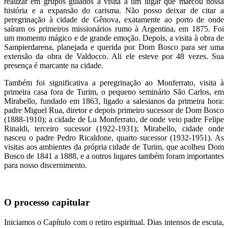
realizar em grupos guiados a visita a um lugar que marcou nossa
história e a expansão do carisma. Não posso deixar de citar a
peregrinação à cidade de Gênova, exatamente ao porto de onde
saíram os primeiros missionários rumo à Argentina, em 1875. Foi
um momento mágico e de grande emoção. Depois, a visita à obra de
Sampierdarena, planejada e querida por Dom Bosco para ser uma
extensão da obra de Valdocco. Ali ele esteve por 48 vezes. Sua
presença é marcante na cidade.
Também foi significativa a peregrinação ao Monferrato, visita à
primeira casa fora de Turim, o pequeno seminário São Carlos, em
Mirabello, fundado em 1863, ligado a salesianos da primeira hora:
padre Miguel Rua, diretor e depois primeiro sucessor de Dom Bosco
(1888-1910); a cidade de Lu Monferrato, de onde veio padre Felipe
Rinaldi, terceiro sucessor (1922-1931); Mirabello, cidade onde
nasceu o padre Pedro Ricaldone, quarto sucessor (1932-1951). As
visitas aos ambientes da própria cidade de Turim, que acolheu Dom
Bosco de 1841 a 1888, e a outros lugares também foram importantes
para nosso discernimento.
O processo capitular
Iniciamos o Capítulo com o retiro espiritual. Dias intensos de escuta,