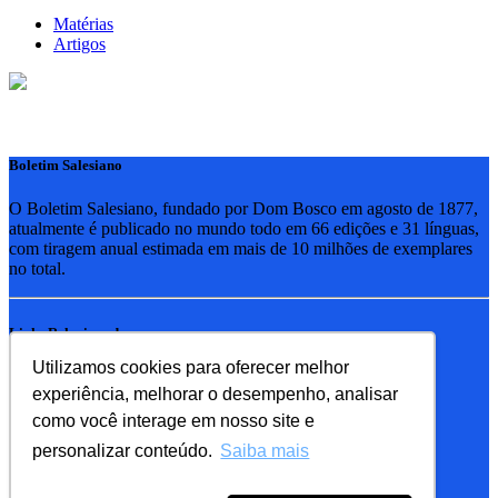
Matérias
Artigos
Boletim Salesiano
O Boletim Salesiano, fundado por Dom Bosco em agosto de 1877,
atualmente é publicado no mundo todo em 66 edições e 31 línguas,
com tiragem anual estimada em mais de 10 milhões de exemplares
no total.
Links Relacionados
Utilizamos cookies para oferecer melhor
RSB - Rede Salesiana Brasil
experiência, melhorar o desempenho, analisar
EDEBE - Editora
UPV - União pela Vida
como você interage em nosso site e
personalizar conteúdo.
Saiba mais
Familia Salesiana