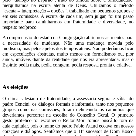
mergulhamos na escuta atenta de Deus. Utilizamos o método
“escuta – interpretação – opções”, trabalhado em pequenos grupos e
em seis comissões. A escuta de cada um, sem julgar, foi um passo
importante para caminharmos em fraternidade e diversidade, no
respeito recíproco.
A compreensão do estado da Congregação abriu nossas mentes para
a necessidade de mudança. Não uma mudança movida pelo
modismo, mas pelos apelos dos tempos atuais. Não poderíamos ficar
em especulações abstratas, muito menos em formalismos ou, pior
ainda, imóveis diante da realidade que nos era apresentada, mas o
Espírito pedia mais, pedia coragem, pedia resposta pronta e criativa.
As eleições
O clima salesiano de fraternidade, a assessoria segura e sábia do
padre Cencini, os diálogos formais e informais, tanto nos pequenos
grupos como nas comissões, foram delineando os caminhos que
deveríamos percorrer na escolha do Conselho Geral. O primeiro
gesto profético foi escolher o Reitor-Mor: fomos buscá-lo fora da
aula capitular, pois o nome do padre Fabio Attard ecoava em nossos
corações e diálogos. Sentíamos que o 11º sucessor de Dom Bosco