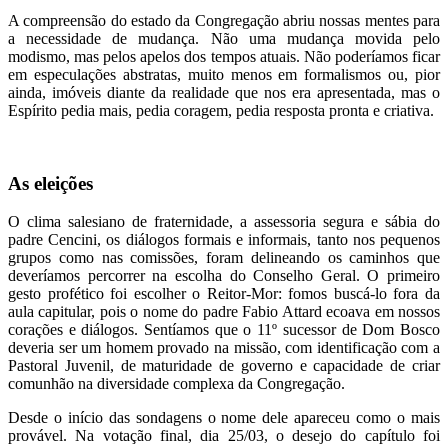
A compreensão do estado da Congregação abriu nossas mentes para
a necessidade de mudança. Não uma mudança movida pelo
modismo, mas pelos apelos dos tempos atuais. Não poderíamos ficar
em especulações abstratas, muito menos em formalismos ou, pior
ainda, imóveis diante da realidade que nos era apresentada, mas o
Espírito pedia mais, pedia coragem, pedia resposta pronta e criativa.
As eleições
O clima salesiano de fraternidade, a assessoria segura e sábia do
padre Cencini, os diálogos formais e informais, tanto nos pequenos
grupos como nas comissões, foram delineando os caminhos que
deveríamos percorrer na escolha do Conselho Geral. O primeiro
gesto profético foi escolher o Reitor-Mor: fomos buscá-lo fora da
aula capitular, pois o nome do padre Fabio Attard ecoava em nossos
corações e diálogos. Sentíamos que o 11º sucessor de Dom Bosco
deveria ser um homem provado na missão, com identificação com a
Pastoral Juvenil, de maturidade de governo e capacidade de criar
comunhão na diversidade complexa da Congregação.
Desde o início das sondagens o nome dele apareceu como o mais
provável. Na votação final, dia 25/03, o desejo do capítulo foi