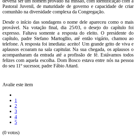
deveria ser um homem provado na missão, com identificação com a
Pastoral Juvenil, de maturidade de governo e capacidade de criar
comunhão na diversidade complexa da Congregação.
Desde o início das sondagens o nome dele apareceu como o mais
provável. Na votação final, dia 25/03, o desejo do capítulo foi
expresso. Faltava somente a resposta do eleito. O presidente do
capítulo, padre Stefano Martogllio, até então vigário, chamou ao
telefone. A resposta foi imediata: aceito! Um grande grito de viva e
aplausos ecoaram na sala capitular. Na sua chegada, os aplausos o
acompanharam da entrada até a profissão de fé. Estávamos todos
felizes com aquela escolha. Dom Bosco estava entre nós na pessoa
do seu 11º sucessor, padre Fábio Attard.
Avalie este item
1
2
3
4
5
(0 votos)