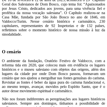
Geral dos Salesianos de Dom Bosco, cujo tema foi: “Apaixonados
por Jesus Cristo, dedicados aos jovens, para uma vivência fiel e
profética da nossa vocação salesiana”. O Capítulo realizou-se na
Casa Mãe, fundada por São João Bosco no ano de 1846, em
Valdocco/Turim. Nesse cenário histórico e carismático, 230
capitulares, representantes de 92 Inspetorias e de 132 países,
refletimos sobre o momento histórico de nossa missão à luz da
sinodalidade.
O cenário
O ambiente da fundação, Oratório Festivo de Valdocco, com a
reforma tida em 2020, que colocou mais em evidência os lugares
históricos e o museu salesiano com objetos das origens, além dos
lugares da cidade por onde Dom Bosco passou, formavam um
cenário que nos ajudou a mergulhar nas fontes genuínas do carisma.
Revisitar as fontes é beber da água pura do carisma fundacional e,
ao mesmo tempo, avançar, movidos pelo Espírito Santo, que é o
autor desse movimento espiritual e carismático.
Não nos foram indiferentes as peregrinações aos lugares históricos
salesianos. Sempre aos domingos, tínhamos a possibilidade de