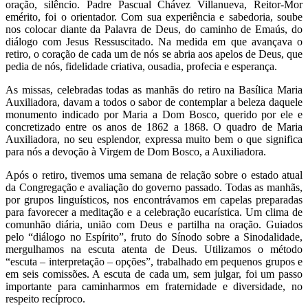
oração, silêncio. Padre Pascual Chávez Villanueva, Reitor-Mor
emérito, foi o orientador. Com sua experiência e sabedoria, soube
nos colocar diante da Palavra de Deus, do caminho de Emaús, do
diálogo com Jesus Ressuscitado. Na medida em que avançava o
retiro, o coração de cada um de nós se abria aos apelos de Deus, que
pedia de nós, fidelidade criativa, ousadia, profecia e esperança.
As missas, celebradas todas as manhãs do retiro na Basílica Maria
Auxiliadora, davam a todos o sabor de contemplar a beleza daquele
monumento indicado por Maria a Dom Bosco, querido por ele e
concretizado entre os anos de 1862 a 1868. O quadro de Maria
Auxiliadora, no seu esplendor, expressa muito bem o que significa
para nós a devoção à Virgem de Dom Bosco, a Auxiliadora.
Após o retiro, tivemos uma semana de relação sobre o estado atual
da Congregação e avaliação do governo passado. Todas as manhãs,
por grupos linguísticos, nos encontrávamos em capelas preparadas
para favorecer a meditação e a celebração eucarística. Um clima de
comunhão diária, união com Deus e partilha na oração. Guiados
pelo “diálogo no Espírito”, fruto do Sínodo sobre a Sinodalidade,
mergulhamos na escuta atenta de Deus. Utilizamos o método
“escuta – interpretação – opções”, trabalhado em pequenos grupos e
em seis comissões. A escuta de cada um, sem julgar, foi um passo
importante para caminharmos em fraternidade e diversidade, no
respeito recíproco.