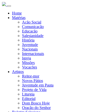
Home
Matérias
Ação Social
Comunicação
Educação
Salesianidade
História
Juventude
Nacionais
Internacionais
Igreja
Missões
Vocações
Artigos
Reitor-mor
Novos Pátios
Juventude em Pauta
Projeto de Vida
Liturgia
Editorial
Dom Bosco Hoje
Oração do Senhor