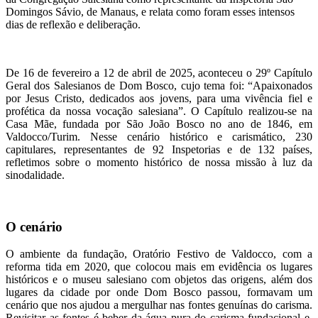
Domingos Sávio, de Manaus, e relata como foram esses intensos
dias de reflexão e deliberação.
De 16 de fevereiro a 12 de abril de 2025, aconteceu o 29º Capítulo
Geral dos Salesianos de Dom Bosco, cujo tema foi: “Apaixonados
por Jesus Cristo, dedicados aos jovens, para uma vivência fiel e
profética da nossa vocação salesiana”. O Capítulo realizou-se na
Casa Mãe, fundada por São João Bosco no ano de 1846, em
Valdocco/Turim. Nesse cenário histórico e carismático, 230
capitulares, representantes de 92 Inspetorias e de 132 países,
refletimos sobre o momento histórico de nossa missão à luz da
sinodalidade.
O cenário
O ambiente da fundação, Oratório Festivo de Valdocco, com a
reforma tida em 2020, que colocou mais em evidência os lugares
históricos e o museu salesiano com objetos das origens, além dos
lugares da cidade por onde Dom Bosco passou, formavam um
cenário que nos ajudou a mergulhar nas fontes genuínas do carisma.
Revisitar as fontes é beber da água pura do carisma fundacional e,