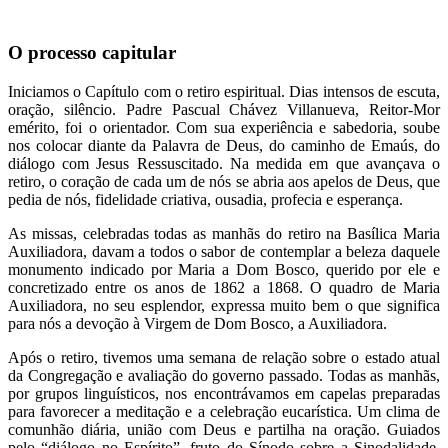
O processo capitular
Iniciamos o Capítulo com o retiro espiritual. Dias intensos de escuta,
oração, silêncio. Padre Pascual Chávez Villanueva, Reitor-Mor
emérito, foi o orientador. Com sua experiência e sabedoria, soube
nos colocar diante da Palavra de Deus, do caminho de Emaús, do
diálogo com Jesus Ressuscitado. Na medida em que avançava o
retiro, o coração de cada um de nós se abria aos apelos de Deus, que
pedia de nós, fidelidade criativa, ousadia, profecia e esperança.
As missas, celebradas todas as manhãs do retiro na Basílica Maria
Auxiliadora, davam a todos o sabor de contemplar a beleza daquele
monumento indicado por Maria a Dom Bosco, querido por ele e
concretizado entre os anos de 1862 a 1868. O quadro de Maria
Auxiliadora, no seu esplendor, expressa muito bem o que significa
para nós a devoção à Virgem de Dom Bosco, a Auxiliadora.
Após o retiro, tivemos uma semana de relação sobre o estado atual
da Congregação e avaliação do governo passado. Todas as manhãs,
por grupos linguísticos, nos encontrávamos em capelas preparadas
para favorecer a meditação e a celebração eucarística. Um clima de
comunhão diária, união com Deus e partilha na oração. Guiados
pelo “diálogo no Espírito”, fruto do Sínodo sobre a Sinodalidade,