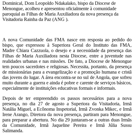
Dominical, Dom Leopoldo Ndakalako, bispo da Diocese de
Menongue, acolheu e apresentou oficialmente à comunidade
paroquial as Filhas de Maria Auxiliadora da nova presença da
Visitadoria Rainha da Paz (ANG ).
A nova Comunidade das FMA nasce em resposta ao pedido do
bispo, que expressou à Superiora Geral do Instituto das FMA,
Madre Chiara Cazzuola, o desejo e a necessidade da presença das
Filhas de Maria Auxiliadora nesta Diocese, entre a juventude nas
realidades urbanas e nas missões. De fato, a Diocese de Menongue
tem poucos sacerdotes e religiosas. Necessita, portanto, da presença
de missionárias para a evangelização e a promoção humana e cristã
das jovens do lugar. A área encontra-se no sul de Angola, que sofreu
muito durante a guerra e ainda é pobre e carente de serviços básicos,
especialmente de instituições educativas formais e informais.
Depois de ter empreendido os passos necessários para a nova
presença, no dia 27 de agosto a Superiora da Visitadoria, Irmã
Natália Miguel, a Ecônoma Inspetorial, Irmã Zvonka Mikec, e Irmã
Irene Arango, Diretora da nova presença, partiram para Menongue,
para preparar a abertura. No dia 29 juntaram-se a outras duas Irmãs
da Comunidade, Irmã Jaqueline Pereira e Irmã Júlia Sussu
Salimanda.