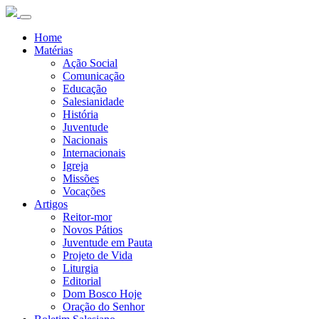
Home
Matérias
Ação Social
Comunicação
Educação
Salesianidade
História
Juventude
Nacionais
Internacionais
Igreja
Missões
Vocações
Artigos
Reitor-mor
Novos Pátios
Juventude em Pauta
Projeto de Vida
Liturgia
Editorial
Dom Bosco Hoje
Oração do Senhor