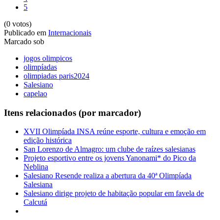
5
(0 votos)
Publicado em
Internacionais
Marcado sob
jogos olimpicos
olimpíadas
olimpiadas paris2024
Salesiano
capelao
Itens relacionados (por marcador)
XVII Olimpíada INSA reúne esporte, cultura e emoção em
edição histórica
San Lorenzo de Almagro: um clube de raízes salesianas
Projeto esportivo entre os jovens Yanonami* do Pico da
Neblina
Salesiano Resende realiza a abertura da 40ª Olimpíada
Salesiana
Salesiano dirige projeto de habitação popular em favela de
Calcutá