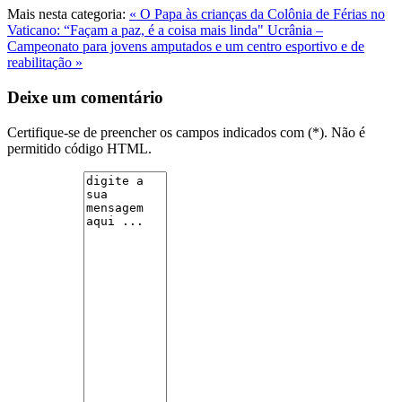
Mais nesta categoria:
« O Papa às crianças da Colônia de Férias no
Vaticano: “Façam a paz, é a coisa mais linda"
Ucrânia –
Campeonato para jovens amputados e um centro esportivo e de
reabilitação »
Deixe um comentário
Certifique-se de preencher os campos indicados com (*). Não é
permitido código HTML.