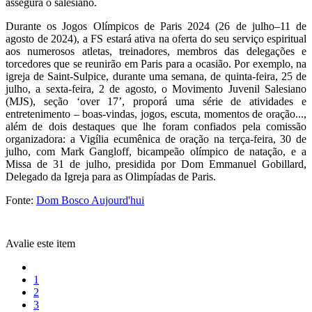
assegura o salesiano.
Durante os Jogos Olímpicos de Paris 2024 (26 de julho–11 de
agosto de 2024), a FS estará ativa na oferta do seu serviço espiritual
aos numerosos atletas, treinadores, membros das delegações e
torcedores que se reunirão em Paris para a ocasião. Por exemplo, na
igreja de Saint-Sulpice, durante uma semana, de quinta-feira, 25 de
julho, a sexta-feira, 2 de agosto, o Movimento Juvenil Salesiano
(MJS), seção ‘over 17’, proporá uma série de atividades e
entretenimento – boas-vindas, jogos, escuta, momentos de oração...,
além de dois destaques que lhe foram confiados pela comissão
organizadora: a Vigília ecumênica de oração na terça-feira, 30 de
julho, com Mark Gangloff, bicampeão olímpico de natação, e a
Missa de 31 de julho, presidida por Dom Emmanuel Gobillard,
Delegado da Igreja para as Olimpíadas de Paris.
Fonte:
Dom Bosco Aujourd'hui
Avalie este item
1
2
3