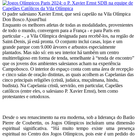
O padre salesiano Xavier Ernst, que será capelão na Vila Olímpica
Don Bosco Ajourd'hui
Enquanto os melhores atletas de todas as modalidades, provenientes
de todo o mundo, convergem para a França - e para Paris em
particular - , a Vila Olímpica designada para recebê-los, na região de
Saint-Denis, já está pronta. O conjunto inclui casas, lojas e um
grande parque com 9.000 árvores e arbustos especialmente
plantados. Mas não só: em seu interior há também um centro
multirreligioso em forma de tenda, semelhante à “tenda de encontro”
que os jovens dos ambientes salesianos acham na experiência
Campobosco. O interior do espaço conta com uma área de recepção
e cinco salas de oração distintas, as quais acolhem as Capelanias das
cinco principais religiões (cristã, judaica, muçulmana, hindu,
budista). Na Capelania cristã, servirão, em particular, Capelães
católicos (entre eles, o salesiano P. Xavier Ernst), bem como
protestantes e ortodoxos.
Desde o seu renascimento na era moderna, sob a liderança do Barão
Pierre de Coubertin, os Jogos Olímpicos incluíram uma dimensão
espiritual significativa. “Há muito tempo existe uma presença
espiritual no Centro dos Jogos Olímpicos, pois este é um pedido do