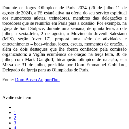
Durante os Jogos Olímpicos de Paris 2024 (26 de julho–11 de
agosto de 2024), a FS estará ativa na oferta do seu serviço espiritual
aos numerosos atletas, treinadores, membros das delegações e
torcedores que se reunirão em Paris para a ocasião. Por exemplo, na
igreja de Saint-Sulpice, durante uma semana, de quinta-feira, 25 de
julho, a sexta-feira, 2 de agosto, o Movimento Juvenil Salesiano
(MJS), seção ‘over 17’, proporá uma série de atividades e
entretenimento – boas-vindas, jogos, escuta, momentos de oração...,
além de dois destaques que lhe foram confiados pela comissão
organizadora: a Vigília ecumênica de oração na terça-feira, 30 de
julho, com Mark Gangloff, bicampeão olímpico de natação, e a
Missa de 31 de julho, presidida por Dom Emmanuel Gobillard,
Delegado da Igreja para as Olimpíadas de Paris.
Fonte:
Dom Bosco Aujourd'hui
Avalie este item
1
2
3
4