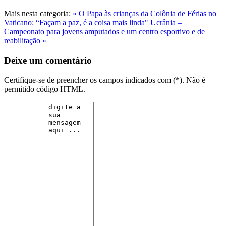
Mais nesta categoria:
« O Papa às crianças da Colônia de Férias no
Vaticano: “Façam a paz, é a coisa mais linda"
Ucrânia –
Campeonato para jovens amputados e um centro esportivo e de
reabilitação »
Deixe um comentário
Certifique-se de preencher os campos indicados com (*). Não é
permitido código HTML.