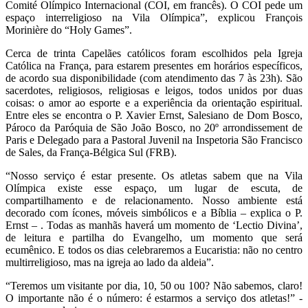
Comité Olímpico Internacional (COI, em francês). O COI pede um
espaço interreligioso na Vila Olímpica”, explicou François
Morinière do “Holy Games”.
Cerca de trinta Capelães católicos foram escolhidos pela Igreja
Católica na França, para estarem presentes em horários específicos,
de acordo sua disponibilidade (com atendimento das 7 às 23h). São
sacerdotes, religiosos, religiosas e leigos, todos unidos por duas
coisas: o amor ao esporte e a experiência da orientação espiritual.
Entre eles se encontra o P. Xavier Ernst, Salesiano de Dom Bosco,
Pároco da Paróquia de São João Bosco, no 20º arrondissement de
Paris e Delegado para a Pastoral Juvenil na Inspetoria São Francisco
de Sales, da França-Bélgica Sul (FRB).
“Nosso serviço é estar presente. Os atletas sabem que na Vila
Olímpica existe esse espaço, um lugar de escuta, de
compartilhamento e de relacionamento. Nosso ambiente está
decorado com ícones, móveis simbólicos e a Bíblia – explica o P.
Ernst – . Todas as manhãs haverá um momento de ‘Lectio Divina’,
de leitura e partilha do Evangelho, um momento que será
ecumênico. E todos os dias celebraremos a Eucaristia: não no centro
multirreligioso, mas na igreja ao lado da aldeia”.
“Teremos um visitante por dia, 10, 50 ou 100? Não sabemos, claro!
O importante não é o número: é estarmos a serviço dos atletas!” -