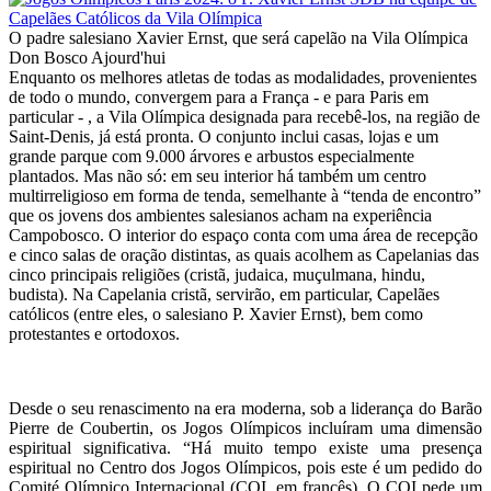
O padre salesiano Xavier Ernst, que será capelão na Vila Olímpica
Don Bosco Ajourd'hui
Enquanto os melhores atletas de todas as modalidades, provenientes
de todo o mundo, convergem para a França - e para Paris em
particular - , a Vila Olímpica designada para recebê-los, na região de
Saint-Denis, já está pronta. O conjunto inclui casas, lojas e um
grande parque com 9.000 árvores e arbustos especialmente
plantados. Mas não só: em seu interior há também um centro
multirreligioso em forma de tenda, semelhante à “tenda de encontro”
que os jovens dos ambientes salesianos acham na experiência
Campobosco. O interior do espaço conta com uma área de recepção
e cinco salas de oração distintas, as quais acolhem as Capelanias das
cinco principais religiões (cristã, judaica, muçulmana, hindu,
budista). Na Capelania cristã, servirão, em particular, Capelães
católicos (entre eles, o salesiano P. Xavier Ernst), bem como
protestantes e ortodoxos.
Desde o seu renascimento na era moderna, sob a liderança do Barão
Pierre de Coubertin, os Jogos Olímpicos incluíram uma dimensão
espiritual significativa. “Há muito tempo existe uma presença
espiritual no Centro dos Jogos Olímpicos, pois este é um pedido do
Comité Olímpico Internacional (COI, em francês). O COI pede um