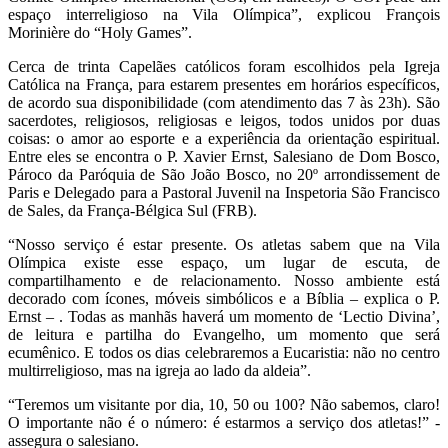
espaço interreligioso na Vila Olímpica”, explicou François
Morinière do “Holy Games”.
Cerca de trinta Capelães católicos foram escolhidos pela Igreja
Católica na França, para estarem presentes em horários específicos,
de acordo sua disponibilidade (com atendimento das 7 às 23h). São
sacerdotes, religiosos, religiosas e leigos, todos unidos por duas
coisas: o amor ao esporte e a experiência da orientação espiritual.
Entre eles se encontra o P. Xavier Ernst, Salesiano de Dom Bosco,
Pároco da Paróquia de São João Bosco, no 20º arrondissement de
Paris e Delegado para a Pastoral Juvenil na Inspetoria São Francisco
de Sales, da França-Bélgica Sul (FRB).
“Nosso serviço é estar presente. Os atletas sabem que na Vila
Olímpica existe esse espaço, um lugar de escuta, de
compartilhamento e de relacionamento. Nosso ambiente está
decorado com ícones, móveis simbólicos e a Bíblia – explica o P.
Ernst – . Todas as manhãs haverá um momento de ‘Lectio Divina’,
de leitura e partilha do Evangelho, um momento que será
ecumênico. E todos os dias celebraremos a Eucaristia: não no centro
multirreligioso, mas na igreja ao lado da aldeia”.
“Teremos um visitante por dia, 10, 50 ou 100? Não sabemos, claro!
O importante não é o número: é estarmos a serviço dos atletas!” -
assegura o salesiano.