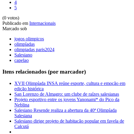
4
5
(0 votos)
Publicado em
Internacionais
Marcado sob
jogos olimpicos
olimpíadas
olimpiadas paris2024
Salesiano
capelao
Itens relacionados (por marcador)
XVII Olimpíada INSA reúne esporte, cultura e emoção em
edição histórica
San Lorenzo de Almagro: um clube de raízes salesianas
Projeto esportivo entre os jovens Yanonami* do Pico da
Neblina
Salesiano Resende realiza a abertura da 40ª Olimpíada
Salesiana
Salesiano dirige projeto de habitação popular em favela de
Calcutá