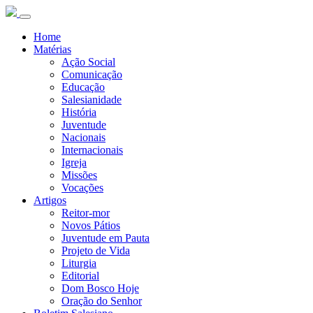
Home
Matérias
Ação Social
Comunicação
Educação
Salesianidade
História
Juventude
Nacionais
Internacionais
Igreja
Missões
Vocações
Artigos
Reitor-mor
Novos Pátios
Juventude em Pauta
Projeto de Vida
Liturgia
Editorial
Dom Bosco Hoje
Oração do Senhor