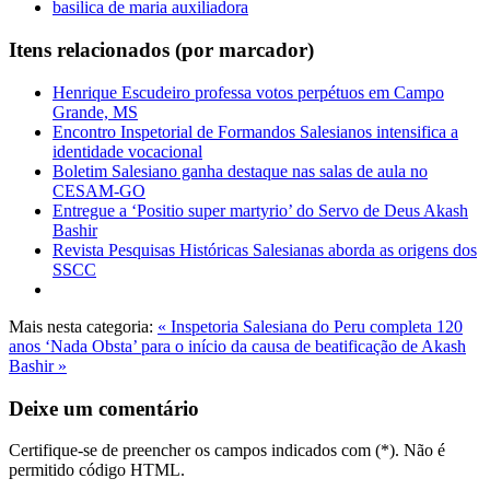
basilica de maria auxiliadora
Itens relacionados (por marcador)
Henrique Escudeiro professa votos perpétuos em Campo
Grande, MS
Encontro Inspetorial de Formandos Salesianos intensifica a
identidade vocacional
Boletim Salesiano ganha destaque nas salas de aula no
CESAM-GO
Entregue a ‘Positio super martyrio’ do Servo de Deus Akash
Bashir
Revista Pesquisas Históricas Salesianas aborda as origens dos
SSCC
Mais nesta categoria:
« Inspetoria Salesiana do Peru completa 120
anos
‘Nada Obsta’ para o início da causa de beatificação de Akash
Bashir »
Deixe um comentário
Certifique-se de preencher os campos indicados com (*). Não é
permitido código HTML.