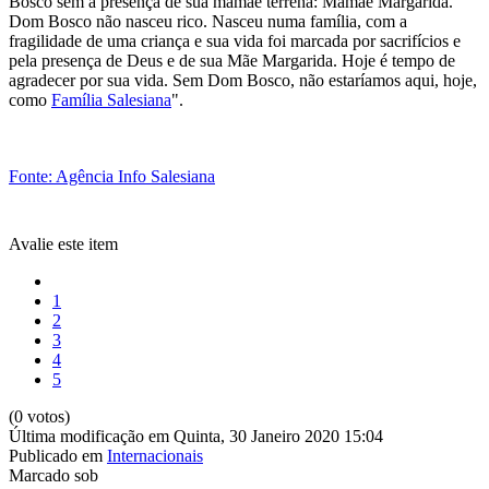
Bosco sem a presença de sua mamãe terrena: Mamãe Margarida.
Dom Bosco não nasceu rico. Nasceu numa família, com a
fragilidade de uma criança e sua vida foi marcada por sacrifícios e
pela presença de Deus e de sua Mãe Margarida. Hoje é tempo de
agradecer por sua vida. Sem Dom Bosco, não estaríamos aqui, hoje,
como
Família Salesiana
".
Fonte: Agência Info Salesiana
Avalie este item
1
2
3
4
5
(0 votos)
Última modificação em Quinta, 30 Janeiro 2020 15:04
Publicado em
Internacionais
Marcado sob