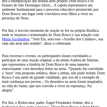
deu a multiplicação das hóstias pelo próprio Dom Bosco e os
êxtases de São Domingos Sávio... A capela representava um
ambiente fundamental para o processo educativo promovido por
Dom Bosco: um lugar onde convidava seus filhos a viver na
presença de Deus.
Por fim, o terceiro momento de oração se fez na própria Basílica,
onde se mostrou o testemunho de Dom Bosco e sua relação com
Maria Auxiliadora
. "Sem Ela, sem esse «Auxílio dos Cristãos», sua
vida não teria tido sentido", disse o celebrante.
Para encerrar o evento, os participantes foram convidados a
participar de uma oração original: a da artista Andrea de Simone,
que representou a história de Dom Bosco de uma maneira
emocionante: com desenhos feitos na areia. “Quando fui convidada
a ‘fazer’ esta proposta artística, disse a artista, não pude resistir. Dom
Bosco é um santo de grande vitalidade, que nos dá o exemplo de
total confiança nos jovens... Os desenhos na areia foram inspirados
na vida do Santo, que nos convida a viver na esperança. Na
alegria".
Por fim, o Reitor-mor, padre Ángel Fernández Artime, deu a
tradicional ‘boa-noite salesiana’. Dizer Dom Bosco é dizer Maria