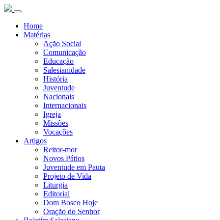
Home
Matérias
Ação Social
Comunicação
Educação
Salesianidade
História
Juventude
Nacionais
Internacionais
Igreja
Missões
Vocações
Artigos
Reitor-mor
Novos Pátios
Juventude em Pauta
Projeto de Vida
Liturgia
Editorial
Dom Bosco Hoje
Oração do Senhor