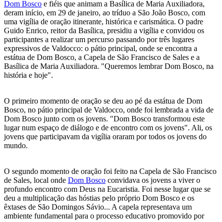
Dom Bosco
e fiéis que animam a Basílica de Maria Auxiliadora,
deram início, em 29 de janeiro, ao tríduo a São João Bosco, com
uma vigília de oração itinerante, histórica e carismática. O padre
Guido Enrico, reitor da Basílica, presidiu a vigília e convidou os
participantes a realizar um percurso passando por três lugares
expressivos de Valdocco: o pátio principal, onde se encontra a
estátua de Dom Bosco, a Capela de São Francisco de Sales e a
Basílica de Maria Auxiliadora. "Queremos lembrar Dom Bosco, na
história e hoje".
O primeiro momento de oração se deu ao pé da estátua de Dom
Bosco, no pátio principal de Valdocco, onde foi lembrada a vida de
Dom Bosco junto com os jovens. "Dom Bosco transformou este
lugar num espaço de diálogo e de encontro com os jovens". Ali, os
jovens que participavam da vigília oraram por todos os jovens do
mundo.
O segundo momento de oração foi feito na Capela de São Francisco
de Sales, local onde
Dom Bosco
convidava os jovens a viver o
profundo encontro com Deus na Eucaristia. Foi nesse lugar que se
deu a multiplicação das hóstias pelo próprio Dom Bosco e os
êxtases de São Domingos Sávio... A capela representava um
ambiente fundamental para o processo educativo promovido por