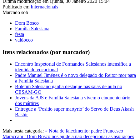
Última modificação em Quinta, 30 Janeiro 2020 15:04
Publicado em
Internacionais
Marcado sob
Dom Bosco
Família Salesiana
festa
valdocco
Itens relacionados (por marcador)
Encontro Inspetorial de Formandos Salesianos intensifica a
identidade vocacional
Padre Manuel Jiménez é o novo delegado do Reitor-mor para
a Família Salesiana
Boletim Salesiano ganha destaque nas salas de aula no
CESAM-GO
Jovens da AJS e Família Salesiana vivem o cinquentenário
dos mártires
Entregue a ‘Positio super martyrio’ do Servo de Deus Akash
Bashir
Mais nesta categoria:
« Nota de falecimento: padre Francesco
Maraccani
"Dom Bosco nos ajude a não decepcionar as aspirações