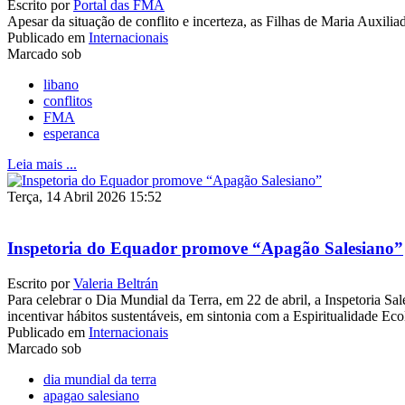
Escrito por
Portal das FMA
Apesar da situação de conflito e incerteza, as Filhas de Maria Auxi
Publicado em
Internacionais
Marcado sob
libano
conflitos
FMA
esperanca
Leia mais ...
Terça, 14 Abril 2026 15:52
Inspetoria do Equador promove “Apagão Salesiano”
Escrito por
Valeria Beltrán
Para celebrar o Dia Mundial da Terra, em 22 de abril, a Inspetoria S
incentivar hábitos sustentáveis, em sintonia com a Espiritualidade E
Publicado em
Internacionais
Marcado sob
dia mundial da terra
apagao salesiano