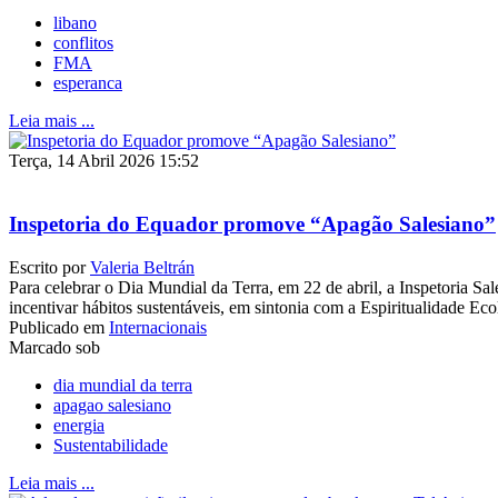
libano
conflitos
FMA
esperanca
Leia mais ...
Terça, 14 Abril 2026 15:52
Inspetoria do Equador promove “Apagão Salesiano”
Escrito por
Valeria Beltrán
Para celebrar o Dia Mundial da Terra, em 22 de abril, a Inspetoria S
incentivar hábitos sustentáveis, em sintonia com a Espiritualidade E
Publicado em
Internacionais
Marcado sob
dia mundial da terra
apagao salesiano
energia
Sustentabilidade
Leia mais ...