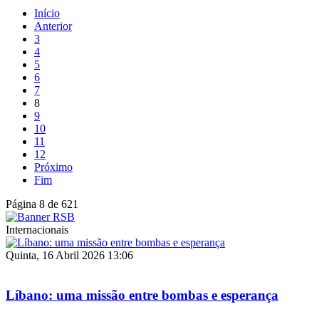
Início
Anterior
3
4
5
6
7
8
9
10
11
12
Próximo
Fim
Página 8 de 621
Internacionais
Quinta, 16 Abril 2026 13:06
Líbano: uma missão entre bombas e esperança