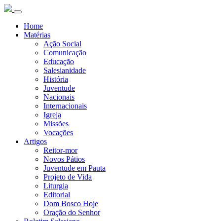
Home
Matérias
Ação Social
Comunicação
Educação
Salesianidade
História
Juventude
Nacionais
Internacionais
Igreja
Missões
Vocações
Artigos
Reitor-mor
Novos Pátios
Juventude em Pauta
Projeto de Vida
Liturgia
Editorial
Dom Bosco Hoje
Oração do Senhor