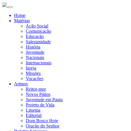
Home
Matérias
Ação Social
Comunicação
Educação
Salesianidade
História
Juventude
Nacionais
Internacionais
Igreja
Missões
Vocações
Artigos
Reitor-mor
Novos Pátios
Juventude em Pauta
Projeto de Vida
Liturgia
Editorial
Dom Bosco Hoje
Oração do Senhor