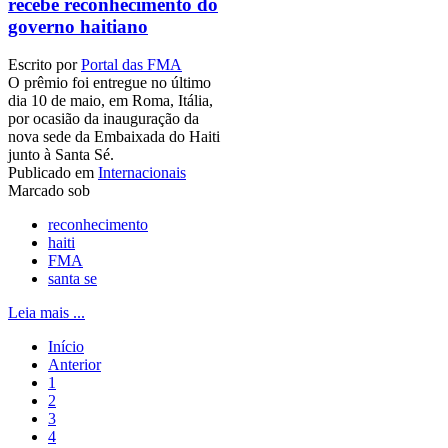
recebe reconhecimento do
governo haitiano
Escrito por
Portal das FMA
O prêmio foi entregue no último
dia 10 de maio, em Roma, Itália,
por ocasião da inauguração da
nova sede da Embaixada do Haiti
junto à Santa Sé.
Publicado em
Internacionais
Marcado sob
reconhecimento
haiti
FMA
santa se
Leia mais ...
Início
Anterior
1
2
3
4