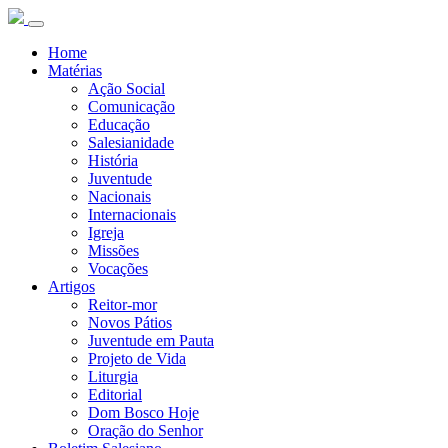
Home
Matérias
Ação Social
Comunicação
Educação
Salesianidade
História
Juventude
Nacionais
Internacionais
Igreja
Missões
Vocações
Artigos
Reitor-mor
Novos Pátios
Juventude em Pauta
Projeto de Vida
Liturgia
Editorial
Dom Bosco Hoje
Oração do Senhor