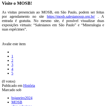
Visite o MOSB!
As visitas presenciais ao MOSB, em São Paulo, podem ser feitas
por agendamento no site
https://mosb.salesianossp.org.br/
. A
entrada é gratuita. No mesmo site, é possível visualizar duas
exposições virtuais: “Salesianos em São Paulo” e “Mineralogia e
suas espécimes”.
Avalie este item
1
2
3
4
5
(0 votos)
Publicado em
História
Marcado sob
bsjaneiro2024
MOSB