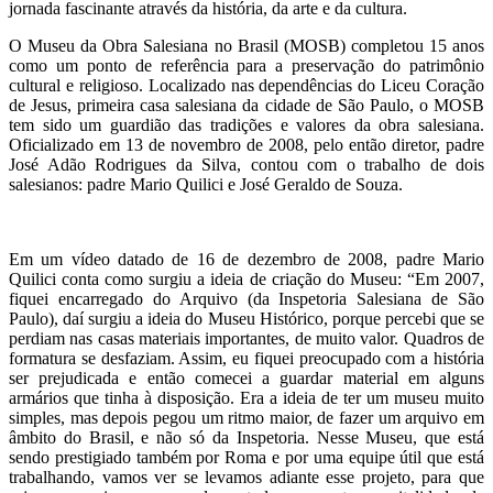
jornada fascinante através da história, da arte e da cultura.
O Museu da Obra Salesiana no Brasil (MOSB) completou 15 anos
como um ponto de referência para a preservação do patrimônio
cultural e religioso. Localizado nas dependências do Liceu Coração
de Jesus, primeira casa salesiana da cidade de São Paulo, o MOSB
tem sido um guardião das tradições e valores da obra salesiana.
Oficializado em 13 de novembro de 2008, pelo então diretor, padre
José Adão Rodrigues da Silva, contou com o trabalho de dois
salesianos: padre Mario Quilici e José Geraldo de Souza.
Em um vídeo datado de 16 de dezembro de 2008, padre Mario
Quilici conta como surgiu a ideia de criação do Museu: “Em 2007,
fiquei encarregado do Arquivo (da Inspetoria Salesiana de São
Paulo), daí surgiu a ideia do Museu Histórico, porque percebi que se
perdiam nas casas materiais importantes, de muito valor. Quadros de
formatura se desfaziam. Assim, eu fiquei preocupado com a história
ser prejudicada e então comecei a guardar material em alguns
armários que tinha à disposição. Era a ideia de ter um museu muito
simples, mas depois pegou um ritmo maior, de fazer um arquivo em
âmbito do Brasil, e não só da Inspetoria. Nesse Museu, que está
sendo prestigiado também por Roma e por uma equipe útil que está
trabalhando, vamos ver se levamos adiante esse projeto, para que