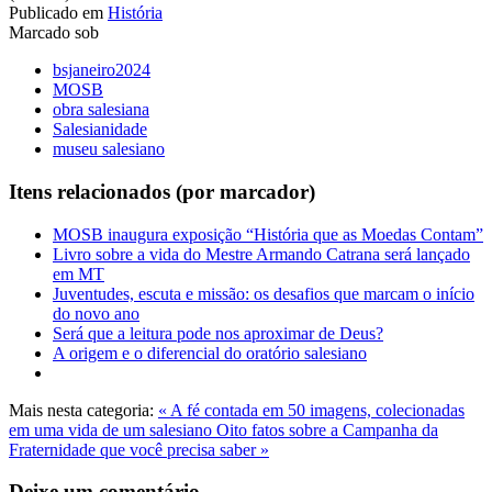
Publicado em
História
Marcado sob
bsjaneiro2024
MOSB
obra salesiana
Salesianidade
museu salesiano
Itens relacionados (por marcador)
MOSB inaugura exposição “História que as Moedas Contam”
Livro sobre a vida do Mestre Armando Catrana será lançado
em MT
Juventudes, escuta e missão: os desafios que marcam o início
do novo ano
Será que a leitura pode nos aproximar de Deus?
A origem e o diferencial do oratório salesiano
Mais nesta categoria:
« A fé contada em 50 imagens, colecionadas
em uma vida de um salesiano
Oito fatos sobre a Campanha da
Fraternidade que você precisa saber »
Deixe um comentário