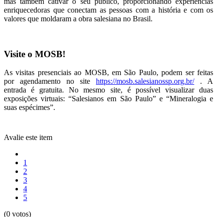
mas também cativar o seu público, proporcionando experiências
enriquecedoras que conectam as pessoas com a história e com os
valores que moldaram a obra salesiana no Brasil.
Visite o MOSB!
As visitas presenciais ao MOSB, em São Paulo, podem ser feitas
por agendamento no site
https://mosb.salesianossp.org.br/
. A
entrada é gratuita. No mesmo site, é possível visualizar duas
exposições virtuais: “Salesianos em São Paulo” e “Mineralogia e
suas espécimes”.
Avalie este item
1
2
3
4
5
(0 votos)