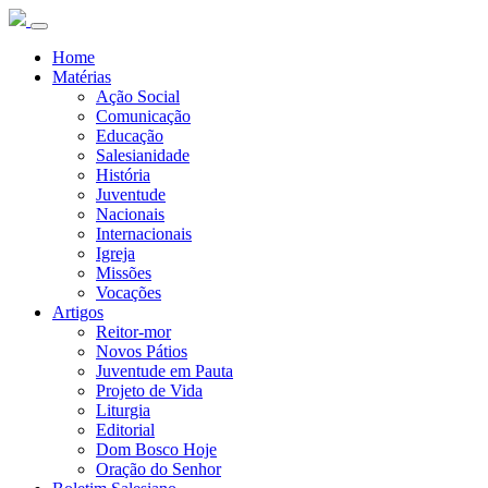
Home
Matérias
Ação Social
Comunicação
Educação
Salesianidade
História
Juventude
Nacionais
Internacionais
Igreja
Missões
Vocações
Artigos
Reitor-mor
Novos Pátios
Juventude em Pauta
Projeto de Vida
Liturgia
Editorial
Dom Bosco Hoje
Oração do Senhor