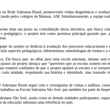
o na Rede Salesiana Brasil, promovendo visitas diagnósticas e avaliaç
niciando pelos colégios de Manaus, AM. Simultaneamente, a equipe reali
enta mais um passo na consolidação dessa iniciativa, que busca cria
e pedagógico, o projeto tem como premissa principal garantir que, 
onal.
uipe do projeto se dedicou à avaliação dos processos educacionais e e
incluiu aspectos pedagógicos, infraestrutura, metodologias de ensino e a
ca. Ele busca que, ao olhar para uma escola salesiana, mesmo sem en
os passos do projeto destaca que “queremos que as escolas somem em r
 mas estamos confiantes de que o projeto ajudará as escolas a se torna
e cada unidade, respeitando sua história e identidade, mas trazendo
alesiana Brasil segue com o cronograma de visitas e análises, cons
s trabalhos na Escola Salesiana São José, que também faz parte da Ins
lesiana São José, assim como as demais unidades participantes, segu
m da educação salesiana uma referência no país.