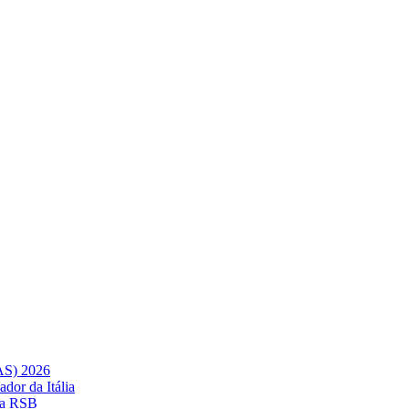
AS) 2026
dor da Itália
 da RSB