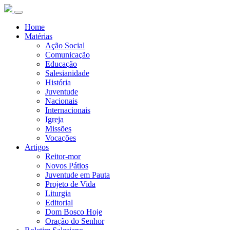
Home
Matérias
Ação Social
Comunicação
Educação
Salesianidade
História
Juventude
Nacionais
Internacionais
Igreja
Missões
Vocações
Artigos
Reitor-mor
Novos Pátios
Juventude em Pauta
Projeto de Vida
Liturgia
Editorial
Dom Bosco Hoje
Oração do Senhor