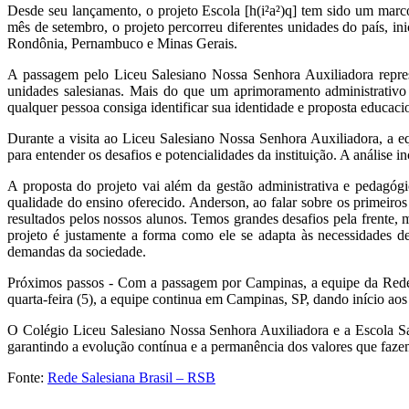
Desde seu lançamento, o projeto Escola [h(i²a²)q] tem sido um marc
mês de setembro, o projeto percorreu diferentes unidades do país, i
Rondônia, Pernambuco e Minas Gerais.
A passagem pelo Liceu Salesiano Nossa Senhora Auxiliadora repres
unidades salesianas. Mais do que um aprimoramento administrativo 
qualquer pessoa consiga identificar sua identidade e proposta educaci
Durante a visita ao Liceu Salesiano Nossa Senhora Auxiliadora, a eq
para entender os desafios e potencialidades da instituição. A análise 
A proposta do projeto vai além da gestão administrativa e pedagógi
qualidade do ensino oferecido. Anderson, ao falar sobre os primeir
resultados pelos nossos alunos. Temos grandes desafios pela frente,
projeto é justamente a forma como ele se adapta às necessidades d
demandas da sociedade.
Próximos passos - Com a passagem por Campinas, a equipe da Rede S
quarta-feira (5), a equipe continua em Campinas, SP, dando início ao
O Colégio Liceu Salesiano Nossa Senhora Auxiliadora e a Escola Sa
garantindo a evolução contínua e a permanência dos valores que faze
Fonte:
Rede Salesiana Brasil – RSB