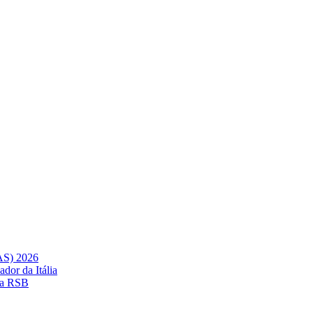
AS) 2026
dor da Itália
 da RSB