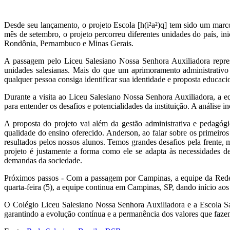
Desde seu lançamento, o projeto Escola [h(i²a²)q] tem sido um marc
mês de setembro, o projeto percorreu diferentes unidades do país, i
Rondônia, Pernambuco e Minas Gerais.
A passagem pelo Liceu Salesiano Nossa Senhora Auxiliadora repres
unidades salesianas. Mais do que um aprimoramento administrativo 
qualquer pessoa consiga identificar sua identidade e proposta educaci
Durante a visita ao Liceu Salesiano Nossa Senhora Auxiliadora, a eq
para entender os desafios e potencialidades da instituição. A análise 
A proposta do projeto vai além da gestão administrativa e pedagógi
qualidade do ensino oferecido. Anderson, ao falar sobre os primeir
resultados pelos nossos alunos. Temos grandes desafios pela frente,
projeto é justamente a forma como ele se adapta às necessidades d
demandas da sociedade.
Próximos passos - Com a passagem por Campinas, a equipe da Rede S
quarta-feira (5), a equipe continua em Campinas, SP, dando início ao
O Colégio Liceu Salesiano Nossa Senhora Auxiliadora e a Escola Sa
garantindo a evolução contínua e a permanência dos valores que faze