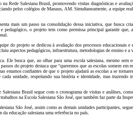
o na Rede Salesiana Brasil, promovendo visitas diagnósticas e avaliaç
niciando pelos colégios de Manaus, AM. Simultaneamente, a equipe reali
enta mais um passo na consolidação dessa iniciativa, que busca cria
e pedagógico, o projeto tem como premissa principal garantir que, 
onal.
uipe do projeto se dedicou à avaliação dos processos educacionais e e
incluiu aspectos pedagógicos, infraestrutura, metodologias de ensino e a
ca. Ele busca que, ao olhar para uma escola salesiana, mesmo sem en
os passos do projeto destaca que “queremos que as escolas somem em r
 mas estamos confiantes de que o projeto ajudará as escolas a se torna
e cada unidade, respeitando sua história e identidade, mas trazendo
alesiana Brasil segue com o cronograma de visitas e análises, cons
s trabalhos na Escola Salesiana São José, que também faz parte da Ins
lesiana São José, assim como as demais unidades participantes, segu
m da educação salesiana uma referência no país.