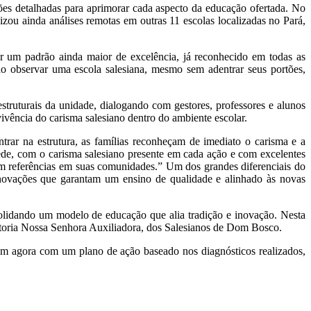
ões detalhadas para aprimorar cada aspecto da educação ofertada. No
zou ainda análises remotas em outras 11 escolas localizadas no Pará,
r um padrão ainda maior de excelência, já reconhecido em todas as
ao observar uma escola salesiana, mesmo sem adentrar seus portões,
struturais da unidade, dialogando com gestores, professores e alunos
 vivência do carisma salesiano dentro do ambiente escolar.
trar na estrutura, as famílias reconheçam de imediato o carisma e a
ede, com o carisma salesiano presente em cada ação e com excelentes
rem referências em suas comunidades.” Um dos grandes diferenciais do
 inovações que garantam um ensino de qualidade e alinhado às novas
olidando um modelo de educação que alia tradição e inovação. Nesta
petoria Nossa Senhora Auxiliadora, dos Salesianos de Dom Bosco.
em agora com um plano de ação baseado nos diagnósticos realizados,