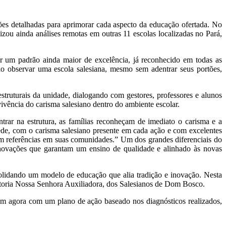
ões detalhadas para aprimorar cada aspecto da educação ofertada. No
zou ainda análises remotas em outras 11 escolas localizadas no Pará,
r um padrão ainda maior de excelência, já reconhecido em todas as
ao observar uma escola salesiana, mesmo sem adentrar seus portões,
struturais da unidade, dialogando com gestores, professores e alunos
 vivência do carisma salesiano dentro do ambiente escolar.
trar na estrutura, as famílias reconheçam de imediato o carisma e a
ede, com o carisma salesiano presente em cada ação e com excelentes
rem referências em suas comunidades.” Um dos grandes diferenciais do
 inovações que garantam um ensino de qualidade e alinhado às novas
olidando um modelo de educação que alia tradição e inovação. Nesta
petoria Nossa Senhora Auxiliadora, dos Salesianos de Dom Bosco.
em agora com um plano de ação baseado nos diagnósticos realizados,