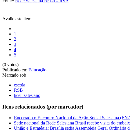
Fonte:
Rede Salesiana Brasil – RSB
Avalie este item
1
2
3
4
5
(0 votos)
Publicado em
Educação
Marcado sob
escola
RSB
liceu salesiano
Itens relacionados (por marcador)
Encerrado o Encontro Nacional da Ação Social Salesiana (EN
Sede nacional da Rede Salesiana Brasil recebe visita do embaixa
União e Estratégia: Brasília sedia Assembleia Geral Ordinária