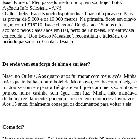
Isaac Kimeli: “Meu passado me tornou quem sou hoje”
Foto:
Agência Info Salesiana - ANS
O atleta belga Isaac Kimeli disputou duas finais olímpicas em Paris:
as provas de 5.000 e os 10.000 metros. Na primeira, ficou em oitavo
lugar, com 13'18"10. Isaac chegou à Bélgica aos 15 anos e foi
acolhido pelos Salesianos em Hal, perto de Bruxelas. Em entrevista
concedida a ‘Don Bosco Magazine’, reconstituiu a trajetória e o
período passado na Escola salesiana.
De onde vem sua força de alma e caráter?
Nasci no Quênia. Aos quatro anos fui morar com meus avós. Minha
mãe, que trabalhava num hotel de Mombassa, conheceu um belga e
mudou-se com ele para a Bélgica e eu fiquei com meus sobrinhos e
primos, numa casinha sem água nem luz. Minha mãe mandava
dinheiro regularmente podendo crescer em condições favoráveis.
Aos 15 anos, finalmente consegui os documentos para voltar a ela.
Como foi?