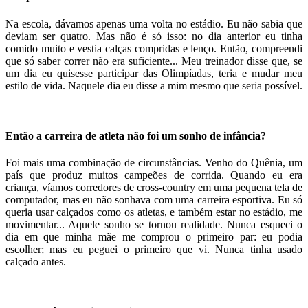
Na escola, dávamos apenas uma volta no estádio. Eu não sabia que
deviam ser quatro. Mas não é só isso: no dia anterior eu tinha
comido muito e vestia calças compridas e lenço. Então, compreendi
que só saber correr não era suficiente... Meu treinador disse que, se
um dia eu quisesse participar das Olimpíadas, teria e mudar meu
estilo de vida. Naquele dia eu disse a mim mesmo que seria possível.
Então a carreira de atleta não foi um sonho de infância?
Foi mais uma combinação de circunstâncias. Venho do Quênia, um
país que produz muitos campeões de corrida. Quando eu era
criança, víamos corredores de cross-country em uma pequena tela de
computador, mas eu não sonhava com uma carreira esportiva. Eu só
queria usar calçados como os atletas, e também estar no estádio, me
movimentar... Aquele sonho se tornou realidade. Nunca esqueci o
dia em que minha mãe me comprou o primeiro par: eu podia
escolher; mas eu peguei o primeiro que vi. Nunca tinha usado
calçado antes.