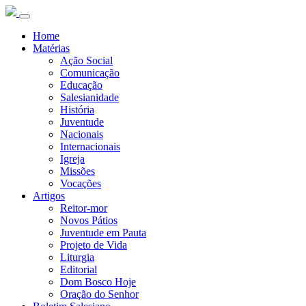
Home
Matérias
Ação Social
Comunicação
Educação
Salesianidade
História
Juventude
Nacionais
Internacionais
Igreja
Missões
Vocações
Artigos
Reitor-mor
Novos Pátios
Juventude em Pauta
Projeto de Vida
Liturgia
Editorial
Dom Bosco Hoje
Oração do Senhor