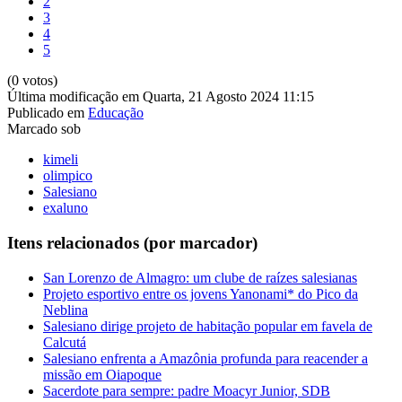
2
3
4
5
(0 votos)
Última modificação em Quarta, 21 Agosto 2024 11:15
Publicado em
Educação
Marcado sob
kimeli
olimpico
Salesiano
exaluno
Itens relacionados (por marcador)
San Lorenzo de Almagro: um clube de raízes salesianas
Projeto esportivo entre os jovens Yanonami* do Pico da
Neblina
Salesiano dirige projeto de habitação popular em favela de
Calcutá
Salesiano enfrenta a Amazônia profunda para reacender a
missão em Oiapoque
Sacerdote para sempre: padre Moacyr Junior, SDB