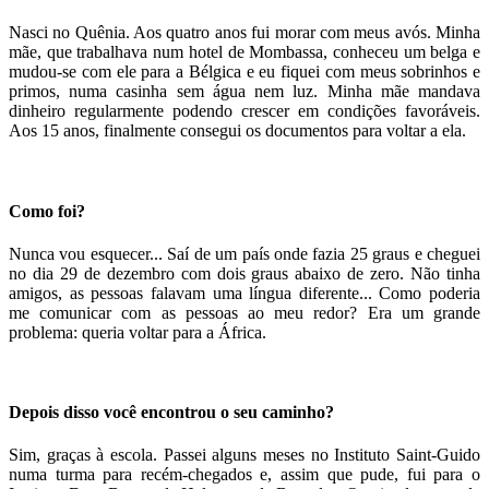
Nasci no Quênia. Aos quatro anos fui morar com meus avós. Minha
mãe, que trabalhava num hotel de Mombassa, conheceu um belga e
mudou-se com ele para a Bélgica e eu fiquei com meus sobrinhos e
primos, numa casinha sem água nem luz. Minha mãe mandava
dinheiro regularmente podendo crescer em condições favoráveis.
Aos 15 anos, finalmente consegui os documentos para voltar a ela.
Como foi?
Nunca vou esquecer... Saí de um país onde fazia 25 graus e cheguei
no dia 29 de dezembro com dois graus abaixo de zero. Não tinha
amigos, as pessoas falavam uma língua diferente... Como poderia
me comunicar com as pessoas ao meu redor? Era um grande
problema: queria voltar para a África.
Depois disso você encontrou o seu caminho?
Sim, graças à escola. Passei alguns meses no Instituto Saint-Guido
numa turma para recém-chegados e, assim que pude, fui para o