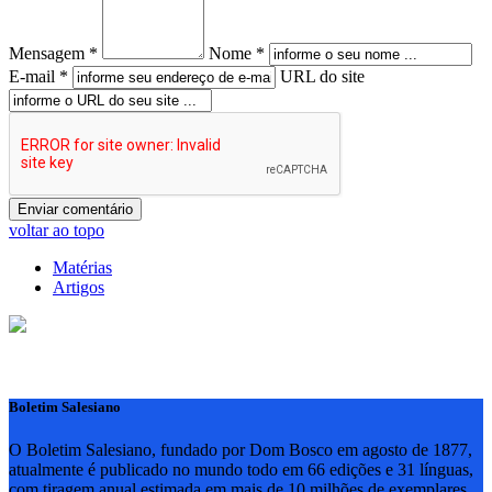
Mensagem *
Nome *
E-mail *
URL do site
voltar ao topo
Matérias
Artigos
Boletim Salesiano
O Boletim Salesiano, fundado por Dom Bosco em agosto de 1877,
atualmente é publicado no mundo todo em 66 edições e 31 línguas,
com tiragem anual estimada em mais de 10 milhões de exemplares