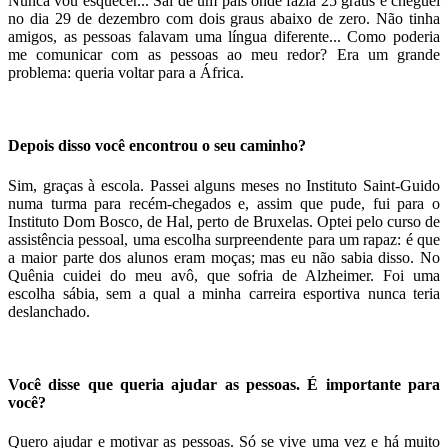
Nunca vou esquecer... Saí de um país onde fazia 25 graus e cheguei
no dia 29 de dezembro com dois graus abaixo de zero. Não tinha
amigos, as pessoas falavam uma língua diferente... Como poderia
me comunicar com as pessoas ao meu redor? Era um grande
problema: queria voltar para a África.
Depois disso você encontrou o seu caminho?
Sim, graças à escola. Passei alguns meses no Instituto Saint-Guido
numa turma para recém-chegados e, assim que pude, fui para o
Instituto Dom Bosco, de Hal, perto de Bruxelas. Optei pelo curso de
assistência pessoal, uma escolha surpreendente para um rapaz: é que
a maior parte dos alunos eram moças; mas eu não sabia disso. No
Quênia cuidei do meu avô, que sofria de Alzheimer. Foi uma
escolha sábia, sem a qual a minha carreira esportiva nunca teria
deslanchado.
Você disse que queria ajudar as pessoas. É importante para
você?
Quero ajudar e motivar as pessoas. Só se vive uma vez e há muito