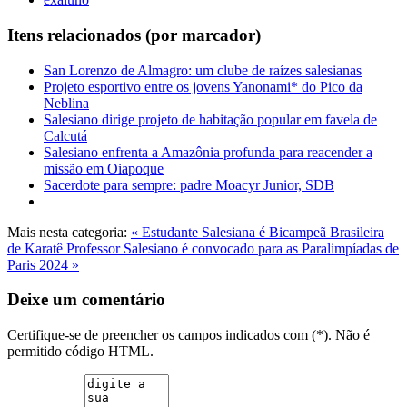
Itens relacionados (por marcador)
San Lorenzo de Almagro: um clube de raízes salesianas
Projeto esportivo entre os jovens Yanonami* do Pico da
Neblina
Salesiano dirige projeto de habitação popular em favela de
Calcutá
Salesiano enfrenta a Amazônia profunda para reacender a
missão em Oiapoque
Sacerdote para sempre: padre Moacyr Junior, SDB
Mais nesta categoria:
« Estudante Salesiana é Bicampeã Brasileira
de Karatê
Professor Salesiano é convocado para as Paralimpíadas de
Paris 2024 »
Deixe um comentário
Certifique-se de preencher os campos indicados com (*). Não é
permitido código HTML.