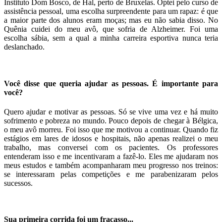
Instituto Dom Bosco, de Hal, perto de Bruxelas. Optei pelo curso de
assistência pessoal, uma escolha surpreendente para um rapaz: é que
a maior parte dos alunos eram moças; mas eu não sabia disso. No
Quênia cuidei do meu avô, que sofria de Alzheimer. Foi uma
escolha sábia, sem a qual a minha carreira esportiva nunca teria
deslanchado.
Você disse que queria ajudar as pessoas. É importante para
você?
Quero ajudar e motivar as pessoas. Só se vive uma vez e há muito
sofrimento e pobreza no mundo. Pouco depois de chegar à Bélgica,
o meu avô morreu. Foi isso que me motivou a continuar. Quando fiz
estágios em lares de idosos e hospitais, não apenas realizei o meu
trabalho, mas conversei com os pacientes. Os professores
entenderam isso e me incentivaram a fazê-lo. Eles me ajudaram nos
meus estudos e também acompanharam meu progresso nos treinos:
se interessaram pelas competições e me parabenizaram pelos
sucessos.
Sua primeira corrida foi um fracasso...