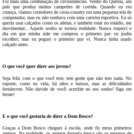
Foi mais uma combinação de circunstâncias. Venho do Quênia, um
país que produz muitos campeões de corrida. Quando eu era
criança, víamos corredores de cross-country em uma pequena tela de
computador, mas eu não sonhava com uma carreira esportiva. Eu só
queria usar calçados como os atletas, e também estar no estádio, me
movimentar... Aquele sonho se tornou realidade. Nunca esqueci o
dia em que minha mãe me comprou o primeiro par: eu podia
escolher; mas eu peguei o primeiro que vi. Nunca tinha usado
calçado antes.
O que você quer dizer aos jovens?
Seja feliz com o que você tem; tem gente que não tem nada. No
esporte, como na vida, há altos e baixos, mas as dificuldades
fortalecem. Não duvide de você: acredite no seu sonho! Siga em
frente!
E o que você gostaria de dizer a Dom Bosco?
Graças a Dom Bosco cheguei à escola, onde fiz meus primeiros
amigos. Na realidade, os amigos daquela época são os mesmos de