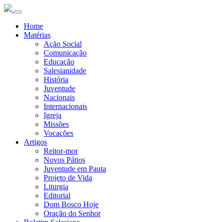
Home
Matérias
Ação Social
Comunicação
Educação
Salesianidade
História
Juventude
Nacionais
Internacionais
Igreja
Missões
Vocações
Artigos
Reitor-mor
Novos Pátios
Juventude em Pauta
Projeto de Vida
Liturgia
Editorial
Dom Bosco Hoje
Oração do Senhor