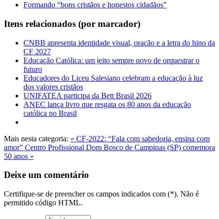
Formando “bons cristãos e honestos cidadãos”
Itens relacionados (por marcador)
CNBB apresenta identidade visual, oração e a letra do hino da
CF 2027
Educação Católica: um jeito sempre novo de orquestrar o
futuro
Educadores do Liceu Salesiano celebram a educação à luz
dos valores cristãos
UNIFATEA participa da Bett Brasil 2026
ANEC lança livro que resgata os 80 anos da educação
católica no Brasil
Mais nesta categoria:
« CF-2022: “Fala com sabedoria, ensina com
amor”
Centro Profissional Dom Bosco de Campinas (SP) comemora
50 anos »
Deixe um comentário
Certifique-se de preencher os campos indicados com (*). Não é
permitido código HTML.