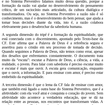
e no Sistema Preventivo falamos muito dessa questão, porque a
formação da razão vai ajudar no desenvolvimento do pensamento
crítico, de um raciocínio mais articulado, da cultura dialógica e
transformadora. Ou seja, no Sistema Preventivo a razão não é só
conhecimento, mas é o desenvolvimento do bem pensar, que ajuda a
tomar boas decisões diante da vida, isto é, a razão colabora
efetivamente para o desabrochar da sabedoria humana.
A segunda dimensão do tripé é a formação da espiritualidade, que
está conectada com o discernimento, apontado pelo Texto-base da
CF. Este afirma que a Palavra de Deus é a referência segura e
assertiva para o cristão em seu processo de tomada de decisão.
Quando seguimos a Palavra de Deus, não temos como errar, apesar
dos desafios que enfrentamos constantemente. O documento trata
muito da “escuta”: escutar a Palavra de Deus, a ciência, a vida, a
realidade, o jovem. Para falar com sabedoria é preciso escutar muito
e escutar é mais que ouvir. A escuta gera comunicação, enquanto
que o ouvir, a informação. E para ensinar com amor, é preciso estar
embebido da espiritualidade.
A terceira dimensão é que o lema da CF fala de ensinar com amor,
que também está ligado a outra base do Sistema Preventivo, que é a
afetividade: com ela você atrai e conquista o coração do jovem. Sem
afetividade não acontece a verdadeira educação, que se dá na
relação entre as pessoas, nos encontros que transformam vidas. A