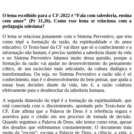
O lema escolhido para a CF-2022 é “Fala com sabedoria, ensina
com amor” (Pr 31,26). Como esse lema se relaciona com a
pedagogia salesiana?
O lema se relaciona justamente com o Sistema Preventivo, que tem
como tripé a formação da razão, da espiritualidade e do amor
educativo. O Texto-base da CF vai dizer que só o conhecimento e a
informação não bastam, é preciso também a sabedoria diante da vida
e no Sistema Preventivo falamos muito dessa questão, porque a
formação da razão vai ajudar no desenvolvimento do pensamento
crítico, de um raciocínio mais articulado, da cultura dialógica e
transformadora. Ou seja, no Sistema Preventivo a razão não é só
conhecimento, mas é o desenvolvimento do bem pensar, que ajuda a
tomar boas decisões diante da vida, isto é, a razão colabora
efetivamente para o desabrochar da sabedoria humana.
A segunda dimensão do tripé é a formação da espiritualidade, que
está conectada com o discernimento, apontado pelo Texto-base da
CF. Este afirma que a Palavra de Deus é a referência segura e
assertiva para o cristão em seu processo de tomada de decisão.
Quando seguimos a Palavra de Deus, não temos como errar, apesar
dos desafios que enfrentamos constantemente. O documento trata
muito da “escuta”: escutar a Palavra de Deus, a ciência, a vida, a