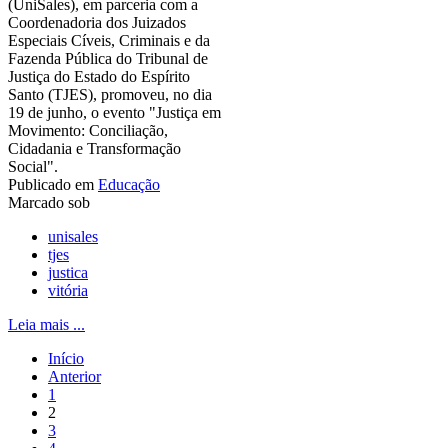
(UniSales), em parceria com a
Coordenadoria dos Juizados
Especiais Cíveis, Criminais e da
Fazenda Pública do Tribunal de
Justiça do Estado do Espírito
Santo (TJES), promoveu, no dia
19 de junho, o evento "Justiça em
Movimento: Conciliação,
Cidadania e Transformação
Social".
Publicado em
Educação
Marcado sob
unisales
tjes
justica
vitória
Leia mais ...
Início
Anterior
1
2
3