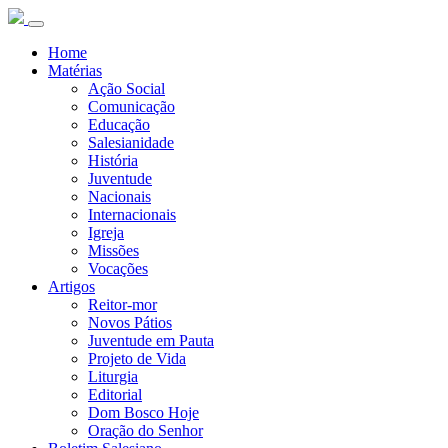
Home
Matérias
Ação Social
Comunicação
Educação
Salesianidade
História
Juventude
Nacionais
Internacionais
Igreja
Missões
Vocações
Artigos
Reitor-mor
Novos Pátios
Juventude em Pauta
Projeto de Vida
Liturgia
Editorial
Dom Bosco Hoje
Oração do Senhor