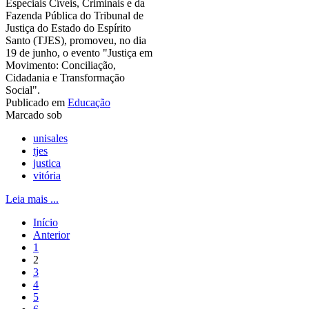
Especiais Cíveis, Criminais e da
Fazenda Pública do Tribunal de
Justiça do Estado do Espírito
Santo (TJES), promoveu, no dia
19 de junho, o evento "Justiça em
Movimento: Conciliação,
Cidadania e Transformação
Social".
Publicado em
Educação
Marcado sob
unisales
tjes
justica
vitória
Leia mais ...
Início
Anterior
1
2
3
4
5