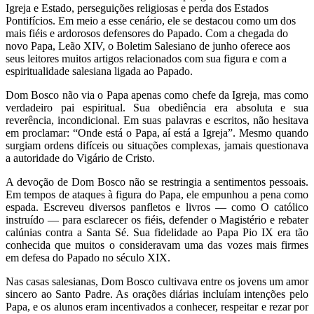
Igreja e Estado, perseguições religiosas e perda dos Estados
Pontifícios. Em meio a esse cenário, ele se destacou como um dos
mais fiéis e ardorosos defensores do Papado. Com a chegada do
novo Papa, Leão XIV, o Boletim Salesiano de junho oferece aos
seus leitores muitos artigos relacionados com sua figura e com a
espiritualidade salesiana ligada ao Papado.
Dom Bosco não via o Papa apenas como chefe da Igreja, mas como
verdadeiro pai espiritual. Sua obediência era absoluta e sua
reverência, incondicional. Em suas palavras e escritos, não hesitava
em proclamar: “Onde está o Papa, aí está a Igreja”. Mesmo quando
surgiam ordens difíceis ou situações complexas, jamais questionava
a autoridade do Vigário de Cristo.
A devoção de Dom Bosco não se restringia a sentimentos pessoais.
Em tempos de ataques à figura do Papa, ele empunhou a pena como
espada. Escreveu diversos panfletos e livros — como O católico
instruído — para esclarecer os fiéis, defender o Magistério e rebater
calúnias contra a Santa Sé. Sua fidelidade ao Papa Pio IX era tão
conhecida que muitos o consideravam uma das vozes mais firmes
em defesa do Papado no século XIX.
Nas casas salesianas, Dom Bosco cultivava entre os jovens um amor
sincero ao Santo Padre. As orações diárias incluíam intenções pelo
Papa, e os alunos eram incentivados a conhecer, respeitar e rezar por