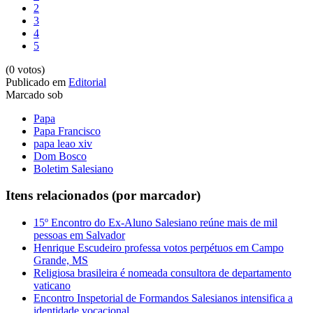
2
3
4
5
(0 votos)
Publicado em
Editorial
Marcado sob
Papa
Papa Francisco
papa leao xiv
Dom Bosco
Boletim Salesiano
Itens relacionados (por marcador)
15º Encontro do Ex-Aluno Salesiano reúne mais de mil
pessoas em Salvador
Henrique Escudeiro professa votos perpétuos em Campo
Grande, MS
Religiosa brasileira é nomeada consultora de departamento
vaticano
Encontro Inspetorial de Formandos Salesianos intensifica a
identidade vocacional