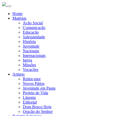
Home
Matérias
Ação Social
Comunicação
Educação
Salesianidade
História
Juventude
Nacionais
Internacionais
Igreja
Missões
Vocações
Artigos
Reitor-mor
Novos Pátios
Juventude em Pauta
Projeto de Vida
Liturgia
Editorial
Dom Bosco Hoje
Oração do Senhor