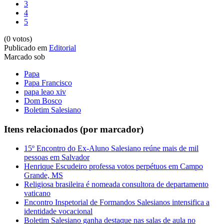
3
4
5
(0 votos)
Publicado em
Editorial
Marcado sob
Papa
Papa Francisco
papa leao xiv
Dom Bosco
Boletim Salesiano
Itens relacionados (por marcador)
15º Encontro do Ex-Aluno Salesiano reúne mais de mil
pessoas em Salvador
Henrique Escudeiro professa votos perpétuos em Campo
Grande, MS
Religiosa brasileira é nomeada consultora de departamento
vaticano
Encontro Inspetorial de Formandos Salesianos intensifica a
identidade vocacional
Boletim Salesiano ganha destaque nas salas de aula no