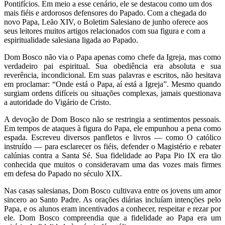
Pontifícios. Em meio a esse cenário, ele se destacou como um dos
mais fiéis e ardorosos defensores do Papado. Com a chegada do
novo Papa, Leão XIV, o Boletim Salesiano de junho oferece aos
seus leitores muitos artigos relacionados com sua figura e com a
espiritualidade salesiana ligada ao Papado.
Dom Bosco não via o Papa apenas como chefe da Igreja, mas como
verdadeiro pai espiritual. Sua obediência era absoluta e sua
reverência, incondicional. Em suas palavras e escritos, não hesitava
em proclamar: “Onde está o Papa, aí está a Igreja”. Mesmo quando
surgiam ordens difíceis ou situações complexas, jamais questionava
a autoridade do Vigário de Cristo.
A devoção de Dom Bosco não se restringia a sentimentos pessoais.
Em tempos de ataques à figura do Papa, ele empunhou a pena como
espada. Escreveu diversos panfletos e livros — como O católico
instruído — para esclarecer os fiéis, defender o Magistério e rebater
calúnias contra a Santa Sé. Sua fidelidade ao Papa Pio IX era tão
conhecida que muitos o consideravam uma das vozes mais firmes
em defesa do Papado no século XIX.
Nas casas salesianas, Dom Bosco cultivava entre os jovens um amor
sincero ao Santo Padre. As orações diárias incluíam intenções pelo
Papa, e os alunos eram incentivados a conhecer, respeitar e rezar por
ele. Dom Bosco compreendia que a fidelidade ao Papa era um