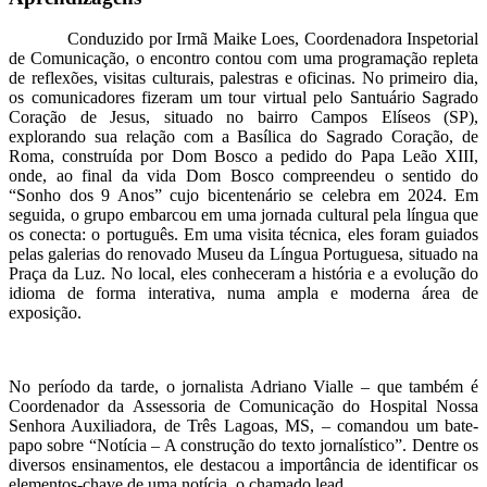
Conduzido por Irmã Maike Loes, Coordenadora Inspetorial
de Comunicação, o encontro contou com uma programação repleta
de reflexões, visitas culturais, palestras e oficinas. No primeiro dia,
os comunicadores fizeram um tour virtual pelo Santuário Sagrado
Coração de Jesus, situado no bairro Campos Elíseos (SP),
explorando sua relação com a Basílica do Sagrado Coração, de
Roma, construída por Dom Bosco a pedido do Papa Leão XIII,
onde, ao final da vida Dom Bosco compreendeu o sentido do
“Sonho dos 9 Anos” cujo bicentenário se celebra em 2024. Em
seguida, o grupo embarcou em uma jornada cultural pela língua que
os conecta: o português. Em uma visita técnica, eles foram guiados
pelas galerias do renovado Museu da Língua Portuguesa, situado na
Praça da Luz. No local, eles conheceram a história e a evolução do
idioma de forma interativa, numa ampla e moderna área de
exposição.
No período da tarde, o jornalista Adriano Vialle – que também é
Coordenador da Assessoria de Comunicação do Hospital Nossa
Senhora Auxiliadora, de Três Lagoas, MS, – comandou um bate-
papo sobre “Notícia – A construção do texto jornalístico”. Dentre os
diversos ensinamentos, ele destacou a importância de identificar os
elementos-chave de uma notícia, o chamado lead.