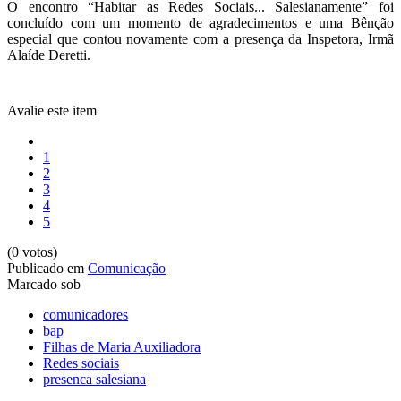
O encontro “Habitar as Redes Sociais... Salesianamente” foi
concluído com um momento de agradecimentos e uma Bênção
especial que contou novamente com a presença da Inspetora, Irmã
Alaíde Deretti.
Avalie este item
1
2
3
4
5
(0 votos)
Publicado em
Comunicação
Marcado sob
comunicadores
bap
Filhas de Maria Auxiliadora
Redes sociais
presenca salesiana