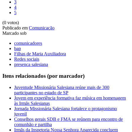
3
4
5
(0 votos)
Publicado em
Comunicação
Marcado sob
comunicadores
bap
Filhas de Maria Auxiliadora
Redes sociais
presenca salesiana
Itens relacionados (por marcador)
Juventude Missionária Salesiana reúne mais de 300
participantes no estado de SP
Jovem em experiência formativa faz música em homenagem
às Irmãs Salesianas
Jornada Missionária Salesiana fortalece o protagonismo
juvenil
Conselhos gerais SDB e FMA se reúnem para encontro de
comunhão e partilha
Irmãs da Inspetoria Nossa Senhora Aparecida concluem