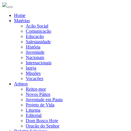
Home
Matérias
Ação Social
Comunicação
Educação
Salesianidade
História
Juventude
Nacionais
Internacionais
Igreja
Missões
Vocações
Artigos
Reitor-mor
Novos Pátios
Juventude em Pauta
Projeto de Vida
Liturgia
Editorial
Dom Bosco Hoje
Oração do Senhor