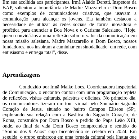
Em sua acolhida aos participantes, Irmã Alaíde Deretti, Inspetora da
BAP, salientou a importância de Madre Mazzarello e Dom Bosco
como exemplos de comunicadores criativos, que usavam a
comunicação para alcançar os jovens. Ela também destacou a
necessidade de utilizar as redes sociais de forma inovadora e
profética para anunciar a Boa Nova e o Carisma Salesiano. “Hoje,
quero convidá-los a uma reflexão sobre o valor da comunicação em
nossa missão salesiana. Madre Mazzarello e Dom Bosco, nossos
fundadores, nos inspiram a caminhar em sinodalidade, em rede, com
entusiasmo e entrega total”, disse.
Aprendizagens
Conduzido por Irmã Maike Loes, Coordenadora Inspetorial
de Comunicação, o encontro contou com uma programação repleta
de reflexões, visitas culturais, palestras e oficinas. No primeiro dia,
os comunicadores fizeram um tour virtual pelo Santuário Sagrado
Coração de Jesus, situado no bairro Campos Elíseos (SP),
explorando sua relação com a Basílica do Sagrado Coração, de
Roma, construída por Dom Bosco a pedido do Papa Leão XIII,
onde, ao final da vida Dom Bosco compreendeu o sentido do
“Sonho dos 9 Anos” cujo bicentenário se celebra em 2024. Em
seguida, o grupo embarcou em uma jornada cultural pela língua que