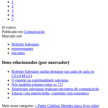
1
2
3
4
5
(0 votos)
Publicado em
Comunicação
Marcado sob
Boletim Salesiano
representantes
encontro
Itens relacionados (por marcador)
Boletim Salesiano ganha destaque nas salas de aula no
CESAM-GO
O esporte na espiritualidade salesiana
Nós também estamos entre os 72?
Inspetorias salesianas realizam encontros de comunicação
Educar com misericórdia, caminhar com esperança
Mais nesta categoria:
« Padre Gildásio Mendes lança livro sobre