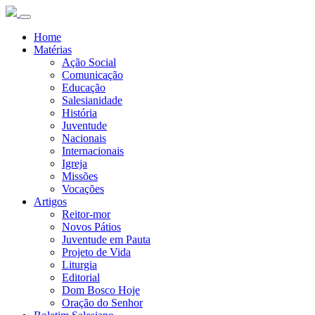
Home
Matérias
Ação Social
Comunicação
Educação
Salesianidade
História
Juventude
Nacionais
Internacionais
Igreja
Missões
Vocações
Artigos
Reitor-mor
Novos Pátios
Juventude em Pauta
Projeto de Vida
Liturgia
Editorial
Dom Bosco Hoje
Oração do Senhor