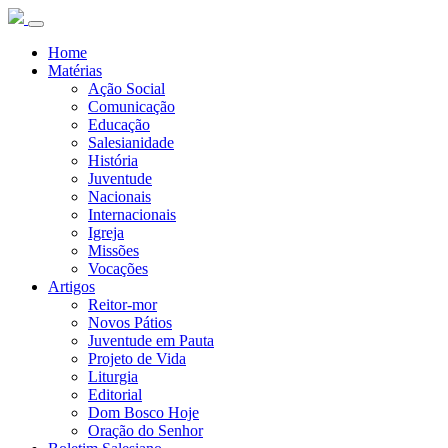
Home
Matérias
Ação Social
Comunicação
Educação
Salesianidade
História
Juventude
Nacionais
Internacionais
Igreja
Missões
Vocações
Artigos
Reitor-mor
Novos Pátios
Juventude em Pauta
Projeto de Vida
Liturgia
Editorial
Dom Bosco Hoje
Oração do Senhor