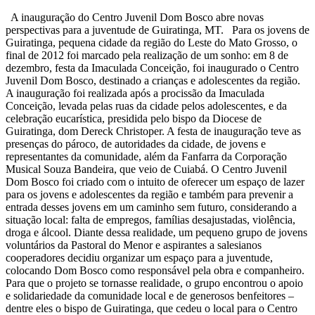
A inauguração do Centro Juvenil Dom Bosco abre novas
perspectivas para a juventude de Guiratinga, MT. Para os jovens de
Guiratinga, pequena cidade da região do Leste do Mato Grosso, o
final de 2012 foi marcado pela realização de um sonho: em 8 de
dezembro, festa da Imaculada Conceição, foi inaugurado o Centro
Juvenil Dom Bosco, destinado a crianças e adolescentes da região.
A inauguração foi realizada após a procissão da Imaculada
Conceição, levada pelas ruas da cidade pelos adolescentes, e da
celebração eucarística, presidida pelo bispo da Diocese de
Guiratinga, dom Dereck Christoper. A festa de inauguração teve as
presenças do pároco, de autoridades da cidade, de jovens e
representantes da comunidade, além da Fanfarra da Corporação
Musical Souza Bandeira, que veio de Cuiabá. O Centro Juvenil
Dom Bosco foi criado com o intuito de oferecer um espaço de lazer
para os jovens e adolescentes da região e também para prevenir a
entrada desses jovens em um caminho sem futuro, considerando a
situação local: falta de empregos, famílias desajustadas, violência,
droga e álcool. Diante dessa realidade, um pequeno grupo de jovens
voluntários da Pastoral do Menor e aspirantes a salesianos
cooperadores decidiu organizar um espaço para a juventude,
colocando Dom Bosco como responsável pela obra e companheiro.
Para que o projeto se tornasse realidade, o grupo encontrou o apoio
e solidariedade da comunidade local e de generosos benfeitores –
dentre eles o bispo de Guiratinga, que cedeu o local para o Centro