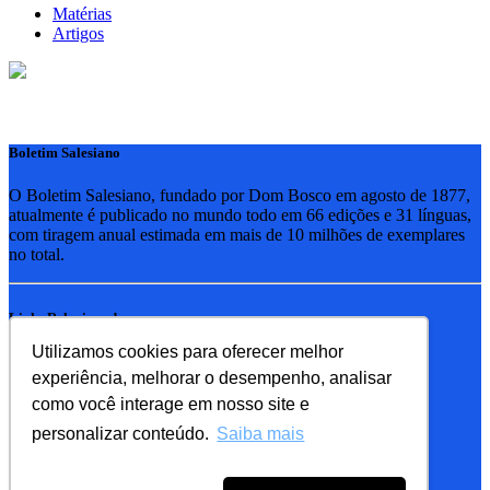
Matérias
Artigos
Boletim Salesiano
O Boletim Salesiano, fundado por Dom Bosco em agosto de 1877,
atualmente é publicado no mundo todo em 66 edições e 31 línguas,
com tiragem anual estimada em mais de 10 milhões de exemplares
no total.
Links Relacionados
Utilizamos cookies para oferecer melhor
RSB - Rede Salesiana Brasil
experiência, melhorar o desempenho, analisar
EDEBE - Editora
UPV - União pela Vida
como você interage em nosso site e
personalizar conteúdo.
Saiba mais
Familia Salesiana
SDB - Salesianos de Dom Bosco