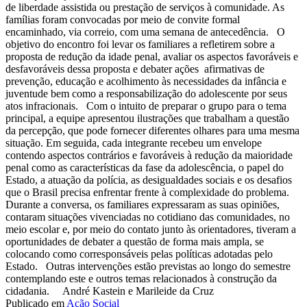
de liberdade assistida ou prestação de serviços à comunidade. As
famílias foram convocadas por meio de convite formal
encaminhado, via correio, com uma semana de antecedência. O
objetivo do encontro foi levar os familiares a refletirem sobre a
proposta de redução da idade penal, avaliar os aspectos favoráveis e
desfavoráveis dessa proposta e debater ações afirmativas de
prevenção, educação e acolhimento às necessidades da infância e
juventude bem como a responsabilização do adolescente por seus
atos infracionais. Com o intuito de preparar o grupo para o tema
principal, a equipe apresentou ilustrações que trabalham a questão
da percepção, que pode fornecer diferentes olhares para uma mesma
situação. Em seguida, cada integrante recebeu um envelope
contendo aspectos contrários e favoráveis à redução da maioridade
penal como as características da fase da adolescência, o papel do
Estado, a atuação da polícia, as desigualdades sociais e os desafios
que o Brasil precisa enfrentar frente à complexidade do problema.
Durante a conversa, os familiares expressaram as suas opiniões,
contaram situações vivenciadas no cotidiano das comunidades, no
meio escolar e, por meio do contato junto às orientadores, tiveram a
oportunidades de debater a questão de forma mais ampla, se
colocando como corresponsáveis pelas políticas adotadas pelo
Estado. Outras intervenções estão previstas ao longo do semestre
contemplando este e outros temas relacionados à construção da
cidadania. André Kastein e Marileide da Cruz
Publicado em
Ação Social