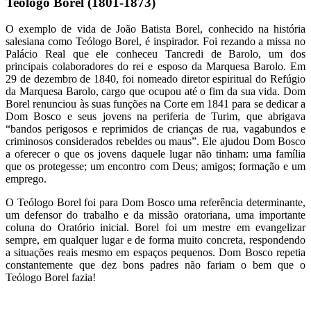
Teólogo Borel (1801-1873)
O exemplo de vida de João Batista Borel, conhecido na história
salesiana como Teólogo Borel, é inspirador. Foi rezando a missa no
Palácio Real que ele conheceu Tancredi de Barolo, um dos
principais colaboradores do rei e esposo da Marquesa Barolo. Em
29 de dezembro de 1840, foi nomeado diretor espiritual do Refúgio
da Marquesa Barolo, cargo que ocupou até o fim da sua vida. Dom
Borel renunciou às suas funções na Corte em 1841 para se dedicar a
Dom Bosco e seus jovens na periferia de Turim, que abrigava
“bandos perigosos e reprimidos de crianças de rua, vagabundos e
criminosos considerados rebeldes ou maus”. Ele ajudou Dom Bosco
a oferecer o que os jovens daquele lugar não tinham: uma família
que os protegesse; um encontro com Deus; amigos; formação e um
emprego.
O Teólogo Borel foi para Dom Bosco uma referência determinante,
um defensor do trabalho e da missão oratoriana, uma importante
coluna do Oratório inicial. Borel foi um mestre em evangelizar
sempre, em qualquer lugar e de forma muito concreta, respondendo
a situações reais mesmo em espaços pequenos. Dom Bosco repetia
constantemente que dez bons padres não fariam o bem que o
Teólogo Borel fazia!