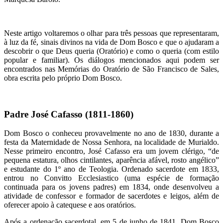
Neste artigo voltaremos o olhar para três pessoas que representaram,
à luz da fé, sinais divinos na vida de Dom Bosco e que o ajudaram a
descobrir o que Deus queria (Oratório) e como o queria (com estilo
popular e familiar). Os diálogos mencionados aqui podem ser
encontrados nas Memórias do Oratório de São Francisco de Sales,
obra escrita pelo próprio Dom Bosco.
Padre José Cafasso (1811-1860)
Dom Bosco o conheceu provavelmente no ano de 1830, durante a
festa da Maternidade de Nossa Senhora, na localidade de Murialdo.
Nesse primeiro encontro, José Cafasso era um jovem clérigo, “de
pequena estatura, olhos cintilantes, aparência afável, rosto angélico”
e estudante do 1º ano de Teologia. Ordenado sacerdote em 1833,
entrou no Convitto Ecclesiastico (uma espécie de formação
continuada para os jovens padres) em 1834, onde desenvolveu a
atividade de confessor e formador de sacerdotes e leigos, além de
oferecer apoio à catequese e aos oratórios.
Após a ordenação sacerdotal, em 5 de junho de 1841, Dom Bosco