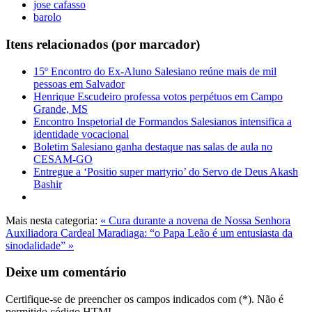
jose cafasso
barolo
Itens relacionados (por marcador)
15º Encontro do Ex-Aluno Salesiano reúne mais de mil
pessoas em Salvador
Henrique Escudeiro professa votos perpétuos em Campo
Grande, MS
Encontro Inspetorial de Formandos Salesianos intensifica a
identidade vocacional
Boletim Salesiano ganha destaque nas salas de aula no
CESAM-GO
Entregue a ‘Positio super martyrio’ do Servo de Deus Akash
Bashir
Mais nesta categoria:
« Cura durante a novena de Nossa Senhora
Auxiliadora
Cardeal Maradiaga: “o Papa Leão é um entusiasta da
sinodalidade” »
Deixe um comentário
Certifique-se de preencher os campos indicados com (*). Não é
permitido código HTML.