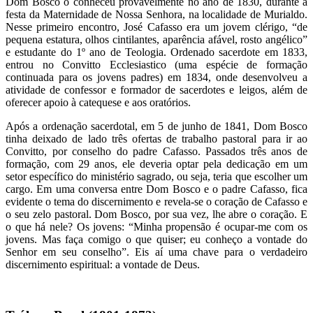
Dom Bosco o conheceu provavelmente no ano de 1830, durante a
festa da Maternidade de Nossa Senhora, na localidade de Murialdo.
Nesse primeiro encontro, José Cafasso era um jovem clérigo, “de
pequena estatura, olhos cintilantes, aparência afável, rosto angélico”
e estudante do 1º ano de Teologia. Ordenado sacerdote em 1833,
entrou no Convitto Ecclesiastico (uma espécie de formação
continuada para os jovens padres) em 1834, onde desenvolveu a
atividade de confessor e formador de sacerdotes e leigos, além de
oferecer apoio à catequese e aos oratórios.
Após a ordenação sacerdotal, em 5 de junho de 1841, Dom Bosco
tinha deixado de lado três ofertas de trabalho pastoral para ir ao
Convitto, por conselho do padre Cafasso. Passados três anos de
formação, com 29 anos, ele deveria optar pela dedicação em um
setor específico do ministério sagrado, ou seja, teria que escolher um
cargo. Em uma conversa entre Dom Bosco e o padre Cafasso, fica
evidente o tema do discernimento e revela-se o coração de Cafasso e
o seu zelo pastoral. Dom Bosco, por sua vez, lhe abre o coração. E
o que há nele? Os jovens: “Minha propensão é ocupar-me com os
jovens. Mas faça comigo o que quiser; eu conheço a vontade do
Senhor em seu conselho”. Eis aí uma chave para o verdadeiro
discernimento espiritual: a vontade de Deus.