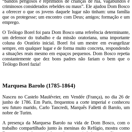
“bandos perigosos e reprimidos de crianças de rua, vagabundos e
criminosos considerados rebeldes ou maus”. Ele ajudou Dom Bosco
a oferecer o que os jovens daquele lugar não tinham: uma família
que os protegesse; um encontro com Deus; amigos; formação e um
emprego.
O Teólogo Borel foi para Dom Bosco uma referência determinante,
um defensor do trabalho e da missão oratoriana, uma importante
coluna do Oratório inicial. Borel foi um mestre em evangelizar
sempre, em qualquer lugar e de forma muito concreta, respondendo
a situações reais mesmo em espaços pequenos. Dom Bosco repetia
constantemente que dez bons padres não fariam o bem que o
Teólogo Borel fazia!
Marquesa Barolo (1785-1864)
Nasceu no Castelo Maulévrier, em Vendée (França), no dia 26 de
junho de 1786. Em Paris, frequentou a corte imperial e conheceu
seu futuro marido, Carlo Tancredi, Marquês Falletti di Barolo, um
nobre de Turim.
A presença da Marquesa Barolo na vida de Dom Bosco, com o
trabalho compartilhado junto às meninas do Refúgio, mostra como