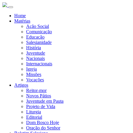
Home
Matérias
Ação Social
Comunicação
Educação
Salesianidade
História
Juventude
Nacionais
Internacionais
Igreja
Missões
Vocações
Artigos
Reitor-mor
Novos Pátios
Juventude em Pauta
Projeto de Vida
Liturgia
Editorial
Dom Bosco Hoje
Oração do Senhor