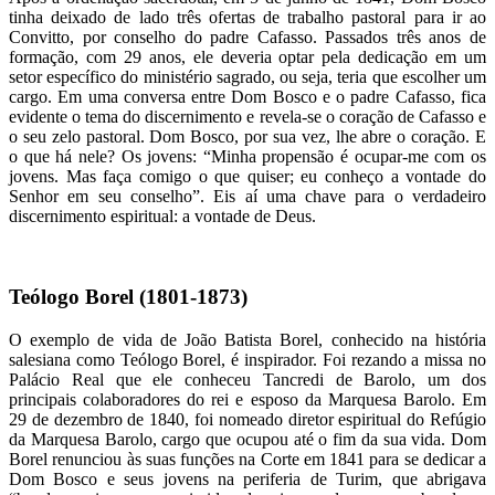
tinha deixado de lado três ofertas de trabalho pastoral para ir ao
Convitto, por conselho do padre Cafasso. Passados três anos de
formação, com 29 anos, ele deveria optar pela dedicação em um
setor específico do ministério sagrado, ou seja, teria que escolher um
cargo. Em uma conversa entre Dom Bosco e o padre Cafasso, fica
evidente o tema do discernimento e revela-se o coração de Cafasso e
o seu zelo pastoral. Dom Bosco, por sua vez, lhe abre o coração. E
o que há nele? Os jovens: “Minha propensão é ocupar-me com os
jovens. Mas faça comigo o que quiser; eu conheço a vontade do
Senhor em seu conselho”. Eis aí uma chave para o verdadeiro
discernimento espiritual: a vontade de Deus.
Teólogo Borel (1801-1873)
O exemplo de vida de João Batista Borel, conhecido na história
salesiana como Teólogo Borel, é inspirador. Foi rezando a missa no
Palácio Real que ele conheceu Tancredi de Barolo, um dos
principais colaboradores do rei e esposo da Marquesa Barolo. Em
29 de dezembro de 1840, foi nomeado diretor espiritual do Refúgio
da Marquesa Barolo, cargo que ocupou até o fim da sua vida. Dom
Borel renunciou às suas funções na Corte em 1841 para se dedicar a
Dom Bosco e seus jovens na periferia de Turim, que abrigava