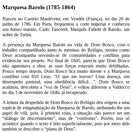
Marquesa Barolo (1785-1864)
Nasceu no Castelo Maulévrier, em Vendée (França), no dia 26 de
junho de 1786. Em Paris, frequentou a corte imperial e conheceu
seu futuro marido, Carlo Tancredi, Marquês Falletti di Barolo, um
nobre de Turim.
A presença da Marquesa Barolo na vida de Dom Bosco, com o
trabalho compartilhado junto às meninas do Refúgio, mostra como
Deus acompanha servindo-se de contrariedades e conflitos para
evidenciar seu projeto. No final de 1845, parecia que Dom Bosco
não aguentava a obra: as suas forças estavam muito debilitadas.
Pouco tempo depois, Dom Bosco fica muito doente e a Marquesa
contribui com 810 Liras. “O que me travou? Uma doença, um
desrespeito pastoral, uma obediência difícil…”. Dom Bosco se
acalmou, descobriu a “voz de Deus”, e voltou diferente a Valdocco
no dia 3 de novembro de 1846, já recuperado.
A leitura da despedida de Dom Bosco do Refúgio deu origem a uma
espécie de estigmatização da Marquesa de Barolo, atribuindo-lhe um
papel de vilã, pois, à primeira vista, a situação não parece ser um
“diálogo de discernimento”, mas de “confronto”. Porém, isso só
acontece quando o texto é lido superficialmente, pois por meio dele
também se descobre o “plano de Deus”.