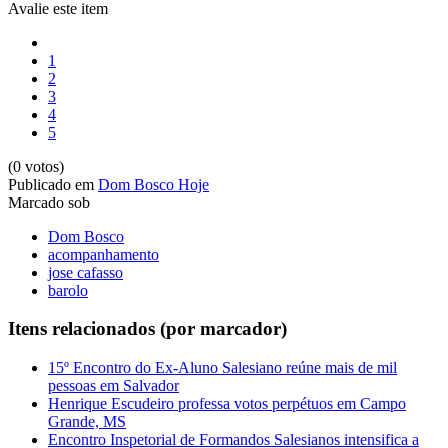
Avalie este item
1
2
3
4
5
(0 votos)
Publicado em
Dom Bosco Hoje
Marcado sob
Dom Bosco
acompanhamento
jose cafasso
barolo
Itens relacionados (por marcador)
15º Encontro do Ex-Aluno Salesiano reúne mais de mil
pessoas em Salvador
Henrique Escudeiro professa votos perpétuos em Campo
Grande, MS
Encontro Inspetorial de Formandos Salesianos intensifica a