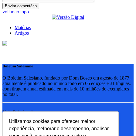
voltar ao topo
Matérias
Artigos
Boletim Salesiano
O Boletim Salesiano, fundado por Dom Bosco em agosto de 1877,
atualmente é publicado no mundo todo em 66 edições e 31 línguas,
com tiragem anual estimada em mais de 10 milhões de exemplares
no total.
Links Relacionados
Utilizamos cookies para oferecer melhor
RSB - Rede Salesiana Brasil
experiência, melhorar o desempenho, analisar
EDEBE - Editora
UPV - União pela Vida
como você interage em nosso site e