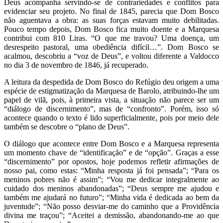
Deus acompanha servindo-se de contrariedades e conflitos para
evidenciar seu projeto. No final de 1845, parecia que Dom Bosco
não aguentava a obra: as suas forças estavam muito debilitadas.
Pouco tempo depois, Dom Bosco fica muito doente e a Marquesa
contribui com 810 Liras. “O que me travou? Uma doença, um
desrespeito pastoral, uma obediência difícil…”. Dom Bosco se
acalmou, descobriu a “voz de Deus”, e voltou diferente a Valdocco
no dia 3 de novembro de 1846, já recuperado.
A leitura da despedida de Dom Bosco do Refúgio deu origem a uma
espécie de estigmatização da Marquesa de Barolo, atribuindo-lhe um
papel de vilã, pois, à primeira vista, a situação não parece ser um
“diálogo de discernimento”, mas de “confronto”. Porém, isso só
acontece quando o texto é lido superficialmente, pois por meio dele
também se descobre o “plano de Deus”.
O diálogo que acontece entre Dom Bosco e a Marquesa representa
um momento chave de “identificação” e de “opção”. Graças a esse
“discernimento” por opostos, hoje podemos refletir afirmações de
nosso pai, como estas: “Minha resposta já foi pensada”; “Para os
meninos pobres não é assim”; “Vou me dedicar integralmente ao
cuidado dos meninos abandonadas”; “Deus sempre me ajudou e
também me ajudará no futuro”; “Minha vida é dedicada ao bem da
juventude”; “Não posso desviar-me do caminho que a Providência
divina me traçou”; “Aceitei a demissão, abandonando-me ao que