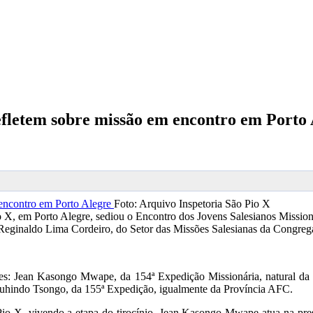
refletem sobre missão em encontro em Porto
Foto: Arquivo Inspetoria São Pio X
Pio X, em Porto Alegre, sediou o Encontro dos Jovens Salesianos Missi
 Reginaldo Lima Cordeiro, do Setor das Missões Salesianas da Congreg
entes: Jean Kasongo Mwape, da 154ª Expedição Missionária, natural da
 Muhindo Tsongo, da 155ª Expedição, igualmente da Província AFC.
 Pio X, vivendo a etapa do tirocínio. Jean Kasongo Mwape atua na pr