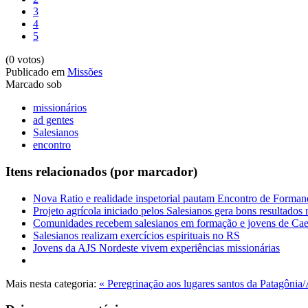
3
4
5
(0 votos)
Publicado em
Missões
Marcado sob
missionários
ad gentes
Salesianos
encontro
Itens relacionados (por marcador)
Nova Ratio e realidade inspetorial pautam Encontro de Forman
Projeto agrícola iniciado pelos Salesianos gera bons resultados
Comunidades recebem salesianos em formação e jovens de Cae
Salesianos realizam exercícios espirituais no RS
Jovens da AJS Nordeste vivem experiências missionárias
Mais nesta categoria:
« Peregrinação aos lugares santos da Patagônia