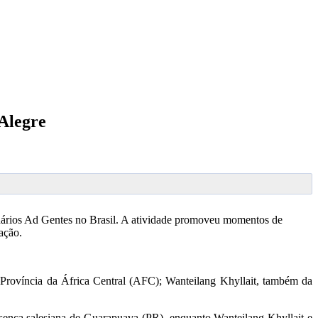
 Alegre
onários Ad Gentes no Brasil. A atividade promoveu momentos de
ação.
 Província da África Central (AFC); Wanteilang Khyllait, também da
esença salesiana de Guarapuava (PR), enquanto Wanteilang Khyllait e