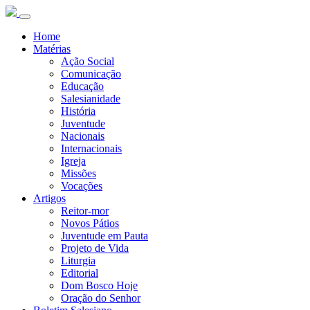
Home
Matérias
Ação Social
Comunicação
Educação
Salesianidade
História
Juventude
Nacionais
Internacionais
Igreja
Missões
Vocações
Artigos
Reitor-mor
Novos Pátios
Juventude em Pauta
Projeto de Vida
Liturgia
Editorial
Dom Bosco Hoje
Oração do Senhor