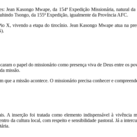
entes: Jean Kasongo Mwape, da 154ª Expedição Missionária, natural da
 Muhindo Tsongo, da 155ª Expedição, igualmente da Província AFC.
 Pio X, vivendo a etapa do tirocínio. Jean Kasongo Mwape atua na pr
).
caram o papel do missionário como presença viva de Deus entre os povo
 da missão.
em que a missão acontece. O missionário precisa conhecer e compreender
s. A inserção foi tratada como elemento indispensável à vivência m
ntro da cultura local, com respeito e sensibilidade pastoral. Já a in
tária.