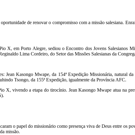
oi oportunidade de renovar o compromisso com a missão salesiana. Enra
o Pio X, em Porto Alegre, sediou o Encontro dos Jovens Salesianos 
 Reginaldo Lima Cordeiro, do Setor das Missões Salesianas da Congreg
entes: Jean Kasongo Mwape, da 154ª Expedição Missionária, natural da
 Muhindo Tsongo, da 155ª Expedição, igualmente da Província AFC.
 Pio X, vivendo a etapa do tirocínio. Jean Kasongo Mwape atua na pr
).
caram o papel do missionário como presença viva de Deus entre os povo
 da missão.