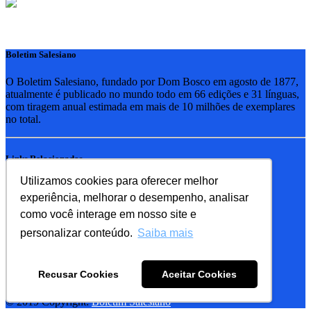
Boletim Salesiano
O Boletim Salesiano, fundado por Dom Bosco em agosto de 1877,
atualmente é publicado no mundo todo em 66 edições e 31 línguas,
com tiragem anual estimada em mais de 10 milhões de exemplares
no total.
Links Relacionados
Utilizamos cookies para oferecer melhor
RSB - Rede Salesiana Brasil
experiência, melhorar o desempenho, analisar
EDEBE - Editora
UPV - União pela Vida
como você interage em nosso site e
personalizar conteúdo.
Saiba mais
Familia Salesiana
SDB - Salesianos de Dom Bosco
Recusar Cookies
Aceitar Cookies
FMA - Filhas de Maria Auxiliadora
© 2019 Copyright:
Boletim Salesiano