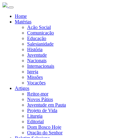
Home
Matérias
Ação Social
Comunicação
Educação
Salesianidade
História
Juventude
Nacionais
Internacionais
Igreja
Missões
Vocações
Artigos
Reitor-mor
Novos Pátios
Juventude em Pauta
Projeto de Vida
Liturgia
Editorial
Dom Bosco Hoje
Oração do Senhor