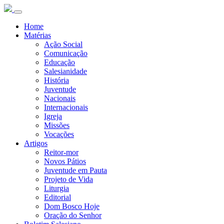
Home
Matérias
Ação Social
Comunicação
Educação
Salesianidade
História
Juventude
Nacionais
Internacionais
Igreja
Missões
Vocações
Artigos
Reitor-mor
Novos Pátios
Juventude em Pauta
Projeto de Vida
Liturgia
Editorial
Dom Bosco Hoje
Oração do Senhor