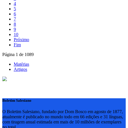
4
5
6
7
8
9
10
Próximo
Fim
Página 1 de 1089
Matérias
Artigos
Boletim Salesiano
O Boletim Salesiano, fundado por Dom Bosco em agosto de 1877,
atualmente é publicado no mundo todo em 66 edições e 31 línguas,
com tiragem anual estimada em mais de 10 milhões de exemplares
no total.