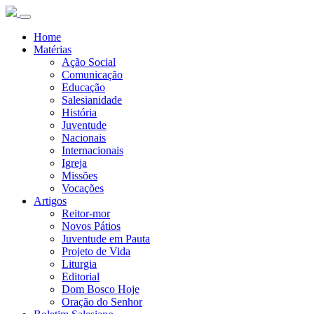
Home
Matérias
Ação Social
Comunicação
Educação
Salesianidade
História
Juventude
Nacionais
Internacionais
Igreja
Missões
Vocações
Artigos
Reitor-mor
Novos Pátios
Juventude em Pauta
Projeto de Vida
Liturgia
Editorial
Dom Bosco Hoje
Oração do Senhor