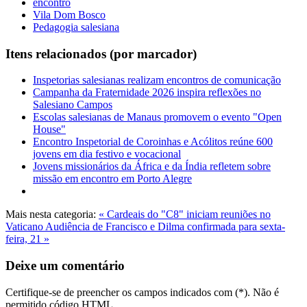
encontro
Vila Dom Bosco
Pedagogia salesiana
Itens relacionados (por marcador)
Inspetorias salesianas realizam encontros de comunicação
Campanha da Fraternidade 2026 inspira reflexões no
Salesiano Campos
Escolas salesianas de Manaus promovem o evento "Open
House"
Encontro Inspetorial de Coroinhas e Acólitos reúne 600
jovens em dia festivo e vocacional
Jovens missionários da África e da Índia refletem sobre
missão em encontro em Porto Alegre
Mais nesta categoria:
« Cardeais do "C8" iniciam reuniões no
Vaticano
Audiência de Francisco e Dilma confirmada para sexta-
feira, 21 »
Deixe um comentário
Certifique-se de preencher os campos indicados com (*). Não é
permitido código HTML.