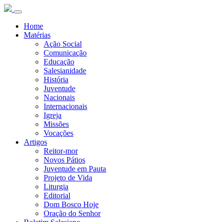
Home
Matérias
Ação Social
Comunicação
Educação
Salesianidade
História
Juventude
Nacionais
Internacionais
Igreja
Missões
Vocações
Artigos
Reitor-mor
Novos Pátios
Juventude em Pauta
Projeto de Vida
Liturgia
Editorial
Dom Bosco Hoje
Oração do Senhor