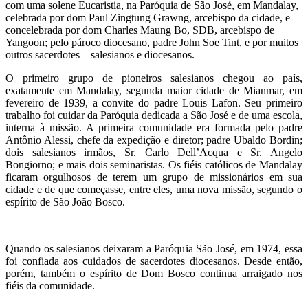
com uma solene Eucaristia, na Paróquia de São José, em Mandalay,
celebrada por dom Paul Zingtung Grawng, arcebispo da cidade, e
concelebrada por dom Charles Maung Bo, SDB, arcebispo de
Yangoon; pelo pároco diocesano, padre John Soe Tint, e por muitos
outros sacerdotes – salesianos e diocesanos.
O primeiro grupo de pioneiros salesianos chegou ao país,
exatamente em Mandalay, segunda maior cidade de Mianmar, em
fevereiro de 1939, a convite do padre Louis Lafon. Seu primeiro
trabalho foi cuidar da Paróquia dedicada a São José e de uma escola,
interna à missão. A primeira comunidade era formada pelo padre
Antônio Alessi, chefe da expedição e diretor; padre Ubaldo Bordin;
dois salesianos irmãos, Sr. Carlo Dell’Acqua e Sr. Angelo
Bongiorno; e mais dois seminaristas. Os fiéis católicos de Mandalay
ficaram orgulhosos de terem um grupo de missionários em sua
cidade e de que começasse, entre eles, uma nova missão, segundo o
espírito de São João Bosco.
Quando os salesianos deixaram a Paróquia São José, em 1974, essa
foi confiada aos cuidados de sacerdotes diocesanos. Desde então,
porém, também o espírito de Dom Bosco continua arraigado nos
fiéis da comunidade.