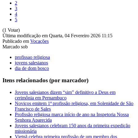
2
3
4
5
(1 Votar)
Última modificação em Quarta, 04 Fevereiro 2026 11:15
Publicado em
Vocações
Marcado sob
profissao religiosa
jovens salesianos
dia de dom bosco
Itens relacionados (por marcador)
Jovens salesianos dizem “sim” definitivo a Deus em
cerimônia em Pernambuco
Noviços emitem 1ª profissão religiosa, em Solenidade de São
Francisco de Sales
Profissão religiosa marca início de ano na Inspetoria Nossa
Senhora Aparecida
Jovens salesianos celebram 150 anos da primeira expedição
missionária
Vietnã celebra primeira profissão de um membro dos