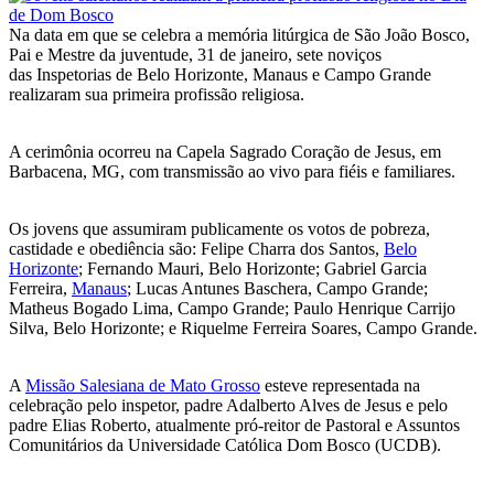
Na data em que se celebra a memória litúrgica de São João Bosco,
Pai e Mestre da juventude, 31 de janeiro, sete noviços
das Inspetorias de Belo Horizonte, Manaus e Campo Grande
realizaram sua primeira profissão religiosa.
A cerimônia ocorreu na Capela Sagrado Coração de Jesus, em
Barbacena, MG, com transmissão ao vivo para fiéis e familiares.
Os jovens que assumiram publicamente os votos de pobreza,
castidade e obediência são: Felipe Charra dos Santos,
Belo
Horizonte
; Fernando Mauri, Belo Horizonte; Gabriel Garcia
Ferreira,
Manaus
; Lucas Antunes Baschera, Campo Grande;
Matheus Bogado Lima, Campo Grande; Paulo Henrique Carrijo
Silva, Belo Horizonte; e Riquelme Ferreira Soares, Campo Grande.
A
Missão Salesiana de Mato Grosso
esteve representada na
celebração pelo inspetor, padre Adalberto Alves de Jesus e pelo
padre Elias Roberto, atualmente pró-reitor de Pastoral e Assuntos
Comunitários da Universidade Católica Dom Bosco (UCDB).