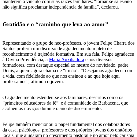
manterem o vínculo com suas raízes familiares: “tornar-se salesiano
não significa proclamar independência da família”, declarou.
Gratidão e o “caminho que leva ao amor”
Representando o grupo de neo-professos, o jovem Felipe Charra dos
Santos proferiu um discurso de agradecimento repleto de
reconhecimento à trajetória formativa. Em sua fala, Felipe agradeceu
à Divina Providência, a
Maria Auxiliadora
e aos diversos
formadores, com destaque especial ao mestre do noviciado, padre
Denis, a quem agora chama de “irmão”. “Desejamos agradecer com
a vida, com fidelidade ao que nos ensinou e ao que hoje aqui
professamos”, afirmou o jovem.
O agradecimento estendeu-se aos familiares, descritos como os
“primeiros educadores da fé”, e à comunidade de Barbacena, que
acolheu os noviços durante o ano de discernimento.
Felipe também mencionou o papel fundamental dos colaboradores
da casa, psicólogos, professores e dos próprios jovens dos oratórios
locais, que ajudaram no crescimento pastoral e no amor pelo carisma