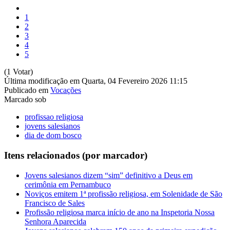
1
2
3
4
5
(1 Votar)
Última modificação em Quarta, 04 Fevereiro 2026 11:15
Publicado em
Vocações
Marcado sob
profissao religiosa
jovens salesianos
dia de dom bosco
Itens relacionados (por marcador)
Jovens salesianos dizem “sim” definitivo a Deus em
cerimônia em Pernambuco
Noviços emitem 1ª profissão religiosa, em Solenidade de São
Francisco de Sales
Profissão religiosa marca início de ano na Inspetoria Nossa
Senhora Aparecida