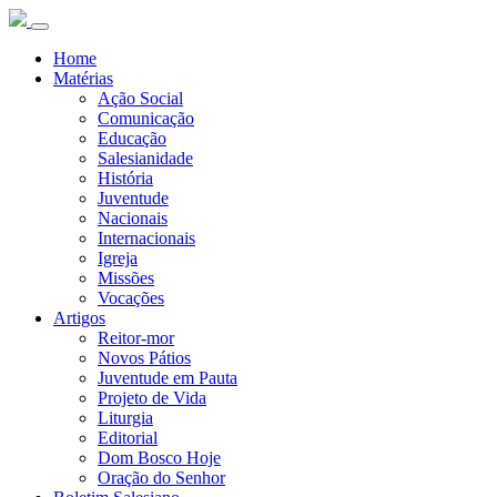
Home
Matérias
Ação Social
Comunicação
Educação
Salesianidade
História
Juventude
Nacionais
Internacionais
Igreja
Missões
Vocações
Artigos
Reitor-mor
Novos Pátios
Juventude em Pauta
Projeto de Vida
Liturgia
Editorial
Dom Bosco Hoje
Oração do Senhor