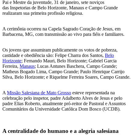
Pai e Mestre da juventude, 31 de janeiro, sete noviços
das Inspetorias de Belo Horizonte, Manaus e Campo Grande
realizaram sua primeira profissão religiosa.
A cerimônia ocorreu na Capela Sagrado Coração de Jesus, em
Barbacena, MG, com transmissão ao vivo para fiéis e familiares.
Os jovens que assumiram publicamente os votos de pobreza,
castidade e obediência são: Felipe Charra dos Santos,
Belo
Horizonte
; Fernando Mauri, Belo Horizonte; Gabriel Garcia
Ferreira,
Manaus
; Lucas Antunes Baschera, Campo Grande;
Matheus Bogado Lima, Campo Grande; Paulo Henrique Carrijo
Silva, Belo Horizonte; e Riquelme Ferreira Soares, Campo Grande.
A
Missão Salesiana de Mato Grosso
esteve representada na
celebração pelo inspetor, padre Adalberto Alves de Jesus e pelo
padre Elias Roberto, atualmente pró-reitor de Pastoral e Assuntos
Comunitários da Universidade Católica Dom Bosco (UCDB).
A centralidade do humano e a alegria salesiana