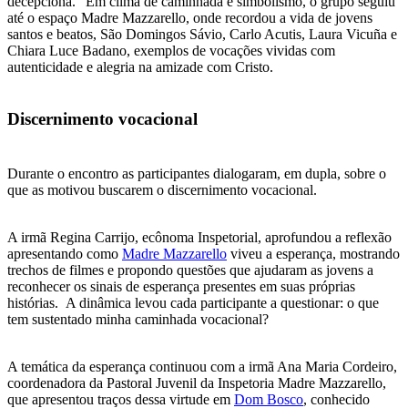
decepciona.” Em clima de caminhada e simbolismo, o grupo seguiu
até o espaço Madre Mazzarello, onde recordou a vida de jovens
santos e beatos, São Domingos Sávio, Carlo Acutis, Laura Vicuña e
Chiara Luce Badano, exemplos de vocações vividas com
autenticidade e alegria na amizade com Cristo.
Discernimento vocacional
Durante o encontro as participantes dialogaram, em dupla, sobre o
que as motivou buscarem o discernimento vocacional.
A irmã Regina Carrijo, ecônoma Inspetorial, aprofundou a reflexão
apresentando como
Madre Mazzarello
viveu a esperança, mostrando
trechos de filmes e propondo questões que ajudaram as jovens a
reconhecer os sinais de esperança presentes em suas próprias
histórias. A dinâmica levou cada participante a questionar: o que
tem sustentado minha caminhada vocacional?
A temática da esperança continuou com a irmã Ana Maria Cordeiro,
coordenadora da Pastoral Juvenil da Inspetoria Madre Mazzarello,
que apresentou traços dessa virtude em
Dom Bosco
, conhecido