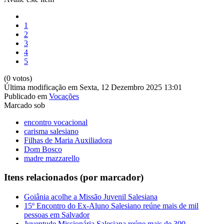
1
2
3
4
5
(0 votos)
Última modificação em Sexta, 12 Dezembro 2025 13:01
Publicado em
Vocações
Marcado sob
encontro vocacional
carisma salesiano
Filhas de Maria Auxiliadora
Dom Bosco
madre mazzarello
Itens relacionados (por marcador)
Goiânia acolhe a Missão Juvenil Salesiana
15º Encontro do Ex-Aluno Salesiano reúne mais de mil
pessoas em Salvador
Juventude Missionária Salesiana reúne mais de 300