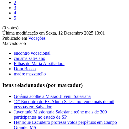
2
3
4
5
(0 votos)
Última modificação em Sexta, 12 Dezembro 2025 13:01
Publicado em
Vocações
Marcado sob
encontro vocacional
carisma salesiano
Filhas de Maria Auxiliadora
Dom Bosco
madre mazzarello
Itens relacionados (por marcador)
Goiânia acolhe a Missão Juvenil Salesiana
15º Encontro do Ex-Aluno Salesiano reúne mais de mil
pessoas em Salvador
Juventude Missionária Salesiana reúne mais de 300
participantes no estado de SP
Henrique Escudeiro professa votos perpétuos em Campo
Grande, MS