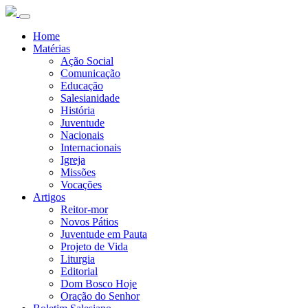
Home
Matérias
Ação Social
Comunicação
Educação
Salesianidade
História
Juventude
Nacionais
Internacionais
Igreja
Missões
Vocações
Artigos
Reitor-mor
Novos Pátios
Juventude em Pauta
Projeto de Vida
Liturgia
Editorial
Dom Bosco Hoje
Oração do Senhor