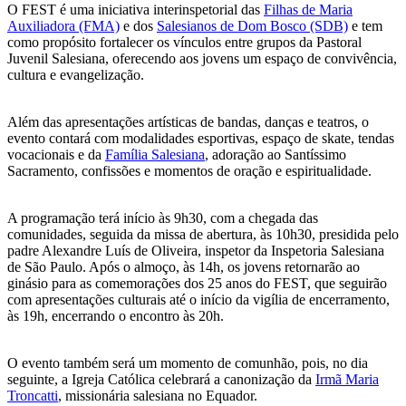
O FEST é uma iniciativa interinspetorial das
Filhas de Maria
Auxiliadora (FMA)
e dos
Salesianos de Dom Bosco (SDB)
e tem
como propósito fortalecer os vínculos entre grupos da Pastoral
Juvenil Salesiana, oferecendo aos jovens um espaço de convivência,
cultura e evangelização.
Além das apresentações artísticas de bandas, danças e teatros, o
evento contará com modalidades esportivas, espaço de skate, tendas
vocacionais e da
Família Salesiana
, adoração ao Santíssimo
Sacramento, confissões e momentos de oração e espiritualidade.
A programação terá início às 9h30, com a chegada das
comunidades, seguida da missa de abertura, às 10h30, presidida pelo
padre Alexandre Luís de Oliveira, inspetor da Inspetoria Salesiana
de São Paulo. Após o almoço, às 14h, os jovens retornarão ao
ginásio para as comemorações dos 25 anos do FEST, que seguirão
com apresentações culturais até o início da vigília de encerramento,
às 19h, encerrando o encontro às 20h.
O evento também será um momento de comunhão, pois, no dia
seguinte, a Igreja Católica celebrará a canonização da
Irmã Maria
Troncatti
, missionária salesiana no Equador.