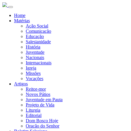
Home
Matérias
Ação Social
Comunicação
Educação
Salesianidade
História
Juventude
Nacionais
Internacionais
Igreja
Missões
Vocações
Artigos
Reitor-mor
Novos Pátios
Juventude em Pauta
Projeto de Vida
Liturgia
Editorial
Dom Bosco Hoje
Oração do Senhor