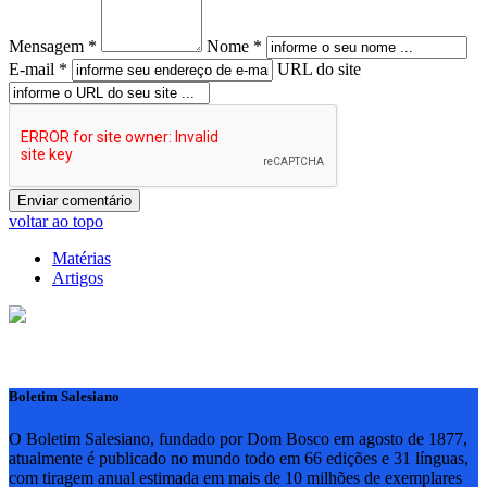
Mensagem *
Nome *
E-mail *
URL do site
voltar ao topo
Matérias
Artigos
Boletim Salesiano
O Boletim Salesiano, fundado por Dom Bosco em agosto de 1877,
atualmente é publicado no mundo todo em 66 edições e 31 línguas,
com tiragem anual estimada em mais de 10 milhões de exemplares