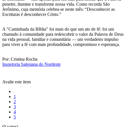
penetre, ilumine e transforme nossa vida. Como recorda São
Jerônimo, cuja memória celebra-se neste mês: “Desconhecer as
Escrituras é desconhecer Cristo.”
A "Caminhada da Bíblia" foi mais do que um ato de fé: foi um
chamado à comunidade para redescobrir o valor da Palavra de Deus
na vida pessoal, familiar e comunitária — um verdadeiro impulso
para viver a fé com mais profundidade, compromisso e esperança.
Por: Cristina Rocha
Inspetoria Salesiana do Nordeste
Avalie este item
1
2
3
4
5
(0 votos)