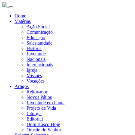
Home
Matérias
Ação Social
Comunicação
Educação
Salesianidade
História
Juventude
Nacionais
Internacionais
Igreja
Missões
Vocações
Artigos
Reitor-mor
Novos Pátios
Juventude em Pauta
Projeto de Vida
Liturgia
Editorial
Dom Bosco Hoje
Oração do Senhor