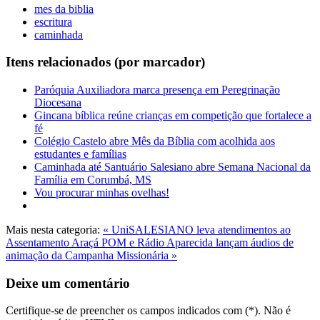
mes da biblia
escritura
caminhada
Itens relacionados (por marcador)
Paróquia Auxiliadora marca presença em Peregrinação
Diocesana
Gincana bíblica reúne crianças em competição que fortalece a
fé
Colégio Castelo abre Mês da Bíblia com acolhida aos
estudantes e famílias
Caminhada até Santuário Salesiano abre Semana Nacional da
Família em Corumbá, MS
Vou procurar minhas ovelhas!
Mais nesta categoria:
« UniSALESIANO leva atendimentos ao
Assentamento Araçá
POM e Rádio Aparecida lançam áudios de
animação da Campanha Missionária »
Deixe um comentário
Certifique-se de preencher os campos indicados com (*). Não é