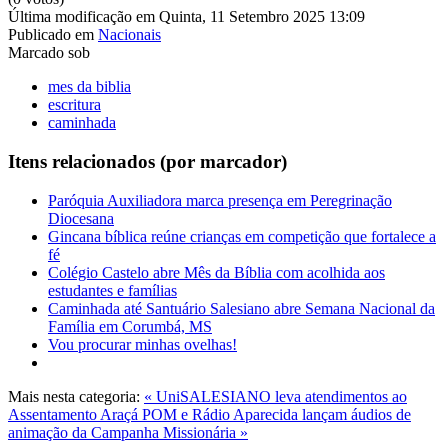
Última modificação em Quinta, 11 Setembro 2025 13:09
Publicado em
Nacionais
Marcado sob
mes da biblia
escritura
caminhada
Itens relacionados (por marcador)
Paróquia Auxiliadora marca presença em Peregrinação
Diocesana
Gincana bíblica reúne crianças em competição que fortalece a
fé
Colégio Castelo abre Mês da Bíblia com acolhida aos
estudantes e famílias
Caminhada até Santuário Salesiano abre Semana Nacional da
Família em Corumbá, MS
Vou procurar minhas ovelhas!
Mais nesta categoria:
« UniSALESIANO leva atendimentos ao
Assentamento Araçá
POM e Rádio Aparecida lançam áudios de
animação da Campanha Missionária »