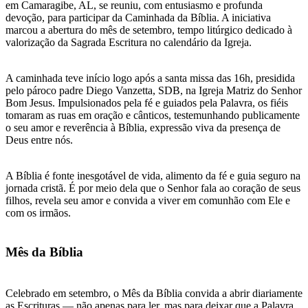
em Camaragibe, AL, se reuniu, com entusiasmo e profunda
devoção, para participar da Caminhada da Bíblia. A iniciativa
marcou a abertura do mês de setembro, tempo litúrgico dedicado à
valorização da Sagrada Escritura no calendário da Igreja.
A caminhada teve início logo após a santa missa das 16h, presidida
pelo pároco padre Diego Vanzetta, SDB, na Igreja Matriz do Senhor
Bom Jesus. Impulsionados pela fé e guiados pela Palavra, os fiéis
tomaram as ruas em oração e cânticos, testemunhando publicamente
o seu amor e reverência à Bíblia, expressão viva da presença de
Deus entre nós.
A Bíblia é fonte inesgotável de vida, alimento da fé e guia seguro na
jornada cristã. É por meio dela que o Senhor fala ao coração de seus
filhos, revela seu amor e convida a viver em comunhão com Ele e
com os irmãos.
Mês da Bíblia
Celebrado em setembro, o Mês da Bíblia convida a abrir diariamente
as Escrituras — não apenas para ler, mas para deixar que a Palavra