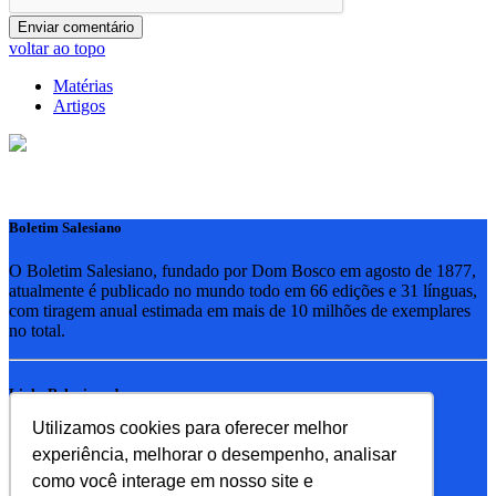
voltar ao topo
Matérias
Artigos
Boletim Salesiano
O Boletim Salesiano, fundado por Dom Bosco em agosto de 1877,
atualmente é publicado no mundo todo em 66 edições e 31 línguas,
com tiragem anual estimada em mais de 10 milhões de exemplares
no total.
Links Relacionados
Utilizamos cookies para oferecer melhor
RSB - Rede Salesiana Brasil
experiência, melhorar o desempenho, analisar
EDEBE - Editora
UPV - União pela Vida
como você interage em nosso site e