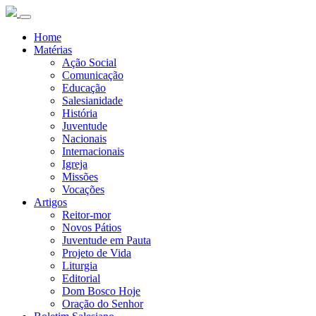
Home
Matérias
Ação Social
Comunicação
Educação
Salesianidade
História
Juventude
Nacionais
Internacionais
Igreja
Missões
Vocações
Artigos
Reitor-mor
Novos Pátios
Juventude em Pauta
Projeto de Vida
Liturgia
Editorial
Dom Bosco Hoje
Oração do Senhor