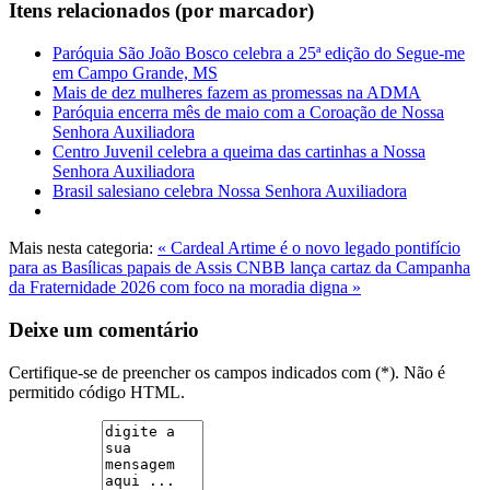
Itens relacionados (por marcador)
Paróquia São João Bosco celebra a 25ª edição do Segue-me
em Campo Grande, MS
Mais de dez mulheres fazem as promessas na ADMA
Paróquia encerra mês de maio com a Coroação de Nossa
Senhora Auxiliadora
Centro Juvenil celebra a queima das cartinhas a Nossa
Senhora Auxiliadora
Brasil salesiano celebra Nossa Senhora Auxiliadora
Mais nesta categoria:
« Cardeal Artime é o novo legado pontifício
para as Basílicas papais de Assis
CNBB lança cartaz da Campanha
da Fraternidade 2026 com foco na moradia digna »
Deixe um comentário
Certifique-se de preencher os campos indicados com (*). Não é
permitido código HTML.