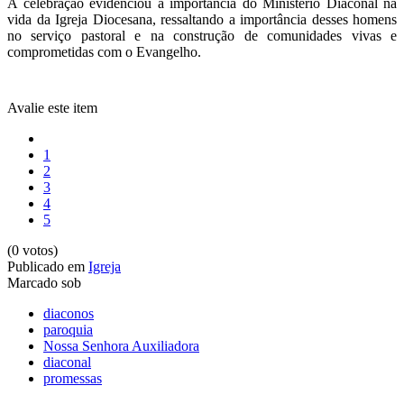
A celebração evidenciou a importância do Ministério Diaconal na
vida da Igreja Diocesana, ressaltando a importância desses homens
no serviço pastoral e na construção de comunidades vivas e
comprometidas com o Evangelho.
Avalie este item
1
2
3
4
5
(0 votos)
Publicado em
Igreja
Marcado sob
diaconos
paroquia
Nossa Senhora Auxiliadora
diaconal
promessas