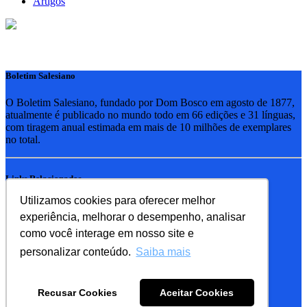
Artigos
Boletim Salesiano
O Boletim Salesiano, fundado por Dom Bosco em agosto de 1877,
atualmente é publicado no mundo todo em 66 edições e 31 línguas,
com tiragem anual estimada em mais de 10 milhões de exemplares
no total.
Links Relacionados
Utilizamos cookies para oferecer melhor
RSB - Rede Salesiana Brasil
experiência, melhorar o desempenho, analisar
EDEBE - Editora
UPV - União pela Vida
como você interage em nosso site e
personalizar conteúdo.
Saiba mais
Familia Salesiana
SDB - Salesianos de Dom Bosco
Recusar Cookies
Aceitar Cookies
FMA - Filhas de Maria Auxiliadora