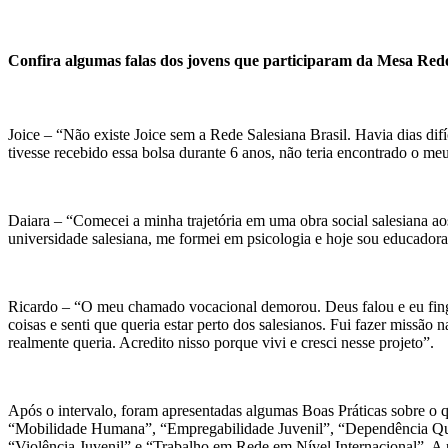
Confira algumas falas dos jovens que participaram da Mesa Red
Joice – “Não existe Joice sem a Rede Salesiana Brasil. Havia dias dif
tivesse recebido essa bolsa durante 6 anos, não teria encontrado o me
Daiara – “Comecei a minha trajetória em uma obra social salesiana ao
universidade salesiana, me formei em psicologia e hoje sou educadora
Ricardo – “O meu chamado vocacional demorou. Deus falou e eu fingi 
coisas e senti que queria estar perto dos salesianos. Fui fazer missão 
realmente queria. Acredito nisso porque vivi e cresci nesse projeto”.
Após o intervalo, foram apresentadas algumas Boas Práticas sobre o q
“Mobilidade Humana”, “Empregabilidade Juvenil”, “Dependência Quím
“Violência Juvenil” e “Trabalho em Rede em Nível Internacional”. A pr