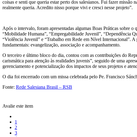
coisas e senti que queria estar perto dos salesianos. Fui fazer missão 
realmente queria. Acredito nisso porque vivi e cresci nesse projeto”.
Após o intervalo, foram apresentadas algumas Boas Práticas sobre o q
“Mobilidade Humana”, “Empregabilidade Juvenil”, “Dependência Quím
“Violência Juvenil” e “Trabalho em Rede em Nível Internacional”. A pr
fundamentais: evangelização, associação e acompanhamento.
O terceiro e último bloco do dia, contou com as contribuições do Repr
carismática para atenção às realidades juvenis”, seguido de uma apres
gerenciamento e potencialização dos impactos de seus projetos e ate
O dia foi encerrado com um missa celebrada pelo Pe. Francisco Sánc
Fonte:
Rede Salesiana Brasil – RSB
Avalie este item
1
2
3