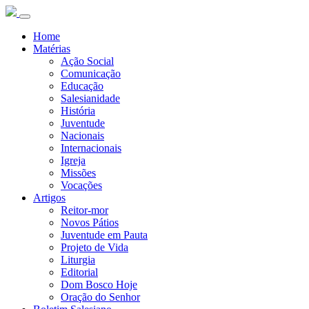
Home
Matérias
Ação Social
Comunicação
Educação
Salesianidade
História
Juventude
Nacionais
Internacionais
Igreja
Missões
Vocações
Artigos
Reitor-mor
Novos Pátios
Juventude em Pauta
Projeto de Vida
Liturgia
Editorial
Dom Bosco Hoje
Oração do Senhor