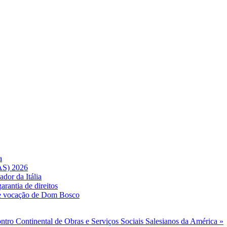
a
AS) 2026
dor da Itália
rantia de direitos
a e vocação de Dom Bosco
tro Continental de Obras e Serviços Sociais Salesianos da América »