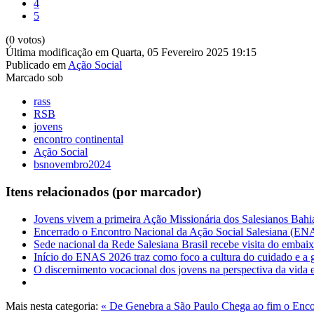
4
5
(0 votos)
Última modificação em Quarta, 05 Fevereiro 2025 19:15
Publicado em
Ação Social
Marcado sob
rass
RSB
jovens
encontro continental
Ação Social
bsnovembro2024
Itens relacionados (por marcador)
Jovens vivem a primeira Ação Missionária dos Salesianos Bahi
Encerrado o Encontro Nacional da Ação Social Salesiana (EN
Sede nacional da Rede Salesiana Brasil recebe visita do embaixa
Início do ENAS 2026 traz como foco a cultura do cuidado e a ga
O discernimento vocacional dos jovens na perspectiva da vid
Mais nesta categoria:
« De Genebra a São Paulo
Chega ao fim o Encon