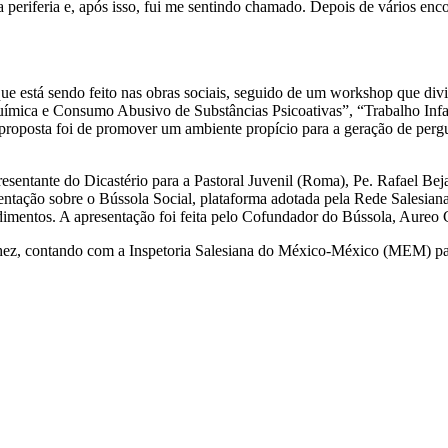
na periferia e, após isso, fui me sentindo chamado. Depois de vários enc
ue está sendo feito nas obras sociais, seguido de um workshop que divi
ica e Consumo Abusivo de Substâncias Psicoativas”, “Trabalho Infan
oposta foi de promover um ambiente propício para a geração de perguntas
esentante do Dicastério para a Pastoral Juvenil (Roma), Pe. Rafael Bej
entação sobre o Bússola Social, plataforma adotada pela Rede Salesiana 
ndimentos. A apresentação foi feita pelo Cofundador do Bússola, Aureo
hez, contando com a Inspetoria Salesiana do México-México (MEM) para