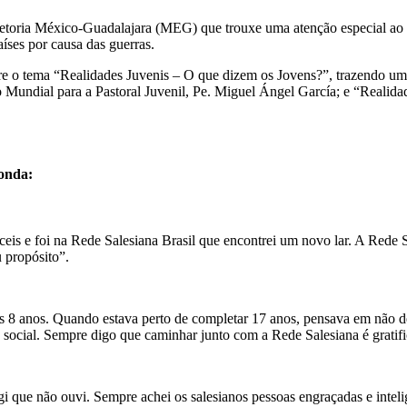
ria México-Guadalajara (MEG) que trouxe uma atenção especial ao t
aíses por causa das guerras.
 o tema “Realidades Juvenis – O que dizem os Jovens?”, trazendo um c
Mundial para a Pastoral Juvenil, Pe. Miguel Ángel García; e “Realida
onda:
íceis e foi na Rede Salesiana Brasil que encontrei um novo lar. A Rede
u propósito”.
s 8 anos. Quando estava perto de completar 17 anos, pensava em não deix
 social. Sempre digo que caminhar junto com a Rede Salesiana é gratif
que não ouvi. Sempre achei os salesianos pessoas engraçadas e inteli