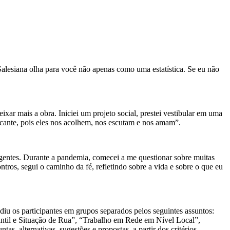
 Salesiana olha para você não apenas como uma estatística. Se eu não
ar mais a obra. Iniciei um projeto social, prestei vestibular em uma
icante, pois eles nos acolhem, nos escutam e nos amam”.
gentes. Durante a pandemia, comecei a me questionar sobre muitas
ontros, segui o caminho da fé, refletindo sobre a vida e sobre o que eu
diu os participantes em grupos separados pelos seguintes assuntos:
til e Situação de Rua”, “Trabalho em Rede em Nível Local”,
, alternativas, sugestões e propostas, a partir dos critérios