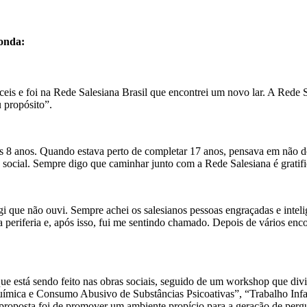
onda:
íceis e foi na Rede Salesiana Brasil que encontrei um novo lar. A Rede
u propósito”.
s 8 anos. Quando estava perto de completar 17 anos, pensava em não deix
 social. Sempre digo que caminhar junto com a Rede Salesiana é gratif
que não ouvi. Sempre achei os salesianos pessoas engraçadas e inteli
na periferia e, após isso, fui me sentindo chamado. Depois de vários enc
ue está sendo feito nas obras sociais, seguido de um workshop que divi
ica e Consumo Abusivo de Substâncias Psicoativas”, “Trabalho Infan
oposta foi de promover um ambiente propício para a geração de perguntas